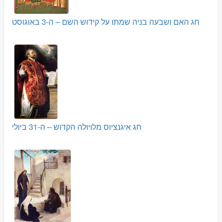
חג האם ושבעה בניה שמתו על קידוש השם – ה-3 באוגוסט
חג איגנציוס מלויולה הקדוש – ה-31 ביולי