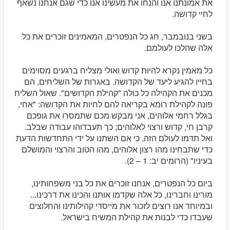
את אמונתנו אנו והנחו את מעשינו אנו כדי שגם אנחנו נשאף
לחיי קדושה.
בשני בנובמבר, חג כל הנפטרים, המאמינים זוכרים את כל
אלה שהלכו לעולמם.
כל מאמין נקרא להיות קדוש ואולי מצליח ברגעים מסוימים
בחייו להגיע ליעד של הקדושה. באגרות של השליחים, הם
מכנים את הקהילה כל כולה "קהילת הקדושים". שאול השליח
פונה לקהילת רומא בקריאה להם לחיות את הקדושה: "אחי,
בגלל רחמי אלוהים, אני מבקש מכם שתמסרו את גופכם
קרבן חי, קדוש ורצוי לאלוהים; כך תעבדוהו עבודה שבלב.
ואל תדמו לעולם הזה, כי אם השתנו על ידי התחדשות הדעת
כדי שתבחינו מהו רצון אלוהים, מהו הטוב והרצוי והמושלם
בעיניו" (הרומים יב: 1 – 2).
ביום כל הנפטרים, אנחנו זוכרים את כל בני משפחותינו,
מורינו וחברינו, כל אלה שקדמו אותנו והכינו את דרכינו...
ובמיוחד אנו רוצים לזכור את מייסדי קהילותינו והחלוצים
שעבדו כדי לבנות את קהילת המשיח בישראל.