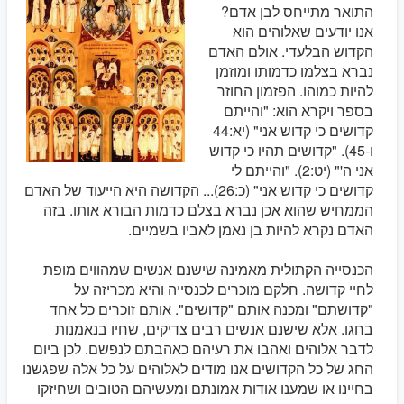
התואר מתייחס לבן אדם?
אנו יודעים שאלוהים הוא
הקדוש הבלעדי. אולם האדם
נברא בצלמו כדמותו ומוזמן
להיות כמוהו. הפזמון החוזר
בספר ויקרא הוא: "והייתם
קדושים כי קדוש אני" (יא:44
ו-45). "קדושים תהיו כי קדוש
אני ה'" (יט:2). "והייתם לי
קדושים כי קדוש אני" (כ:26)... הקדושה היא הייעוד של האדם
הממחיש שהוא אכן נברא בצלם כדמות הבורא אותו. בזה
האדם נקרא להיות בן נאמן לאביו בשמיים.
הכנסייה הקתולית מאמינה שישנם אנשים שמהווים מופת
לחיי קדושה. חלקם מוכרים לכנסייה והיא מכריזה על
"קדושתם" ומכנה אותם "קדושים". אותם זוכרים כל אחד
בחגו. אלא שישנם אנשים רבים צדיקים, שחיו בנאמנות
לדבר אלוהים ואהבו את רעיהם כאהבתם לנפשם. לכן ביום
החג של כל הקדושים אנו מודים לאלוהים על כל אלה שפגשנו
בחיינו או שמענו אודות אמונתם ומעשיהם הטובים ושחיזקו