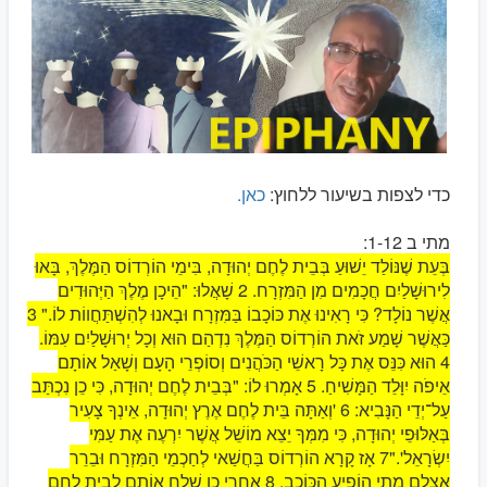
כדי לצפות בשיעור ללחוץ:
כאן
.
מתי ב 1-12:
בְּעֵת שֶׁנּוֹלַד יֵשׁוּעַ בְּבֵית לֶחֶם יְהוּדָה, בִּימֵי הוֹרְדוֹס הַמֶּלֶךְ, בָּאוּ
לִירוּשָׁלַיִם חֲכָמִים מִן הַמִּזְרָח. 2 שָׁאֲלוּ: "הֵיכָן מֶלֶךְ הַיְּהוּדִים
אֲשֶׁר נוֹלָד? כִּי רָאִינוּ אֶת כּוֹכָבוֹ בַּמִּזְרָח וּבָאנוּ לְהִשְׁתַּחֲווֹת לוֹ." 3
כַּאֲשֶׁר שָׁמַע זֹאת הוֹרְדוֹס הַמֶּלֶךְ נִדְהַם הוּא וְכָל יְרוּשָׁלַיִם עִמּוֹ.
4 הוּא כִּנֵּס אֶת כָּל רָאשֵׁי הַכֹּהֲנִים וְסוֹפְרֵי הָעָם וְשָׁאַל אוֹתָם
אֵיפֹה יִוָּלֵד הַמָּשִׁיחַ. 5 אָמְרוּ לוֹ: "בְּבֵית לֶחֶם יְהוּדָה, כִּי כֵן נִכְתַּב
עַל־יְדֵי הַנָּבִיא: 6 'וְאַתָּה בֵּית לֶחֶם אֶרֶץ יְהוּדָה, אֵינְךָ צָעִיר
בְּאַלּוּפֵי יְהוּדָה, כִּי מִמְּךָ יֵצֵא מוֹשֵׁל אֲשֶׁר יִרְעֶה אֶת עַמִּי
יִשְׂרָאֵל'."7 אָז קָרָא הוֹרְדוֹס בַּחֲשַׁאי לְחַכְמֵי הַמִּזְרָח וּבֵרֵר
אֶצְלָם מָתַי הוֹפִיעַ הַכּוֹכָב. 8 אַחֲרֵי כֵן שָׁלַח אוֹתָם לְבֵית לֶחֶם