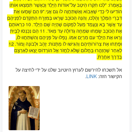
בְּאָמְרוֹ: "לְכוּ חִקְרוּ הֵיטֵב עַל־אוֹדוֹת הַיֶּלֶד וְכַאֲשֶׁר תִּמְצְאוּ אוֹתוֹ
הוֹדִיעוּ לִי כְּדֵי שֶׁאָבוֹא וְאֶשְׁתַּחֲוֶה לוֹ גַּם אֲנִי."9 הֵם שָׁמְעוּ אֶת
דִּבְרֵי הַמֶּלֶךְ וְהָלְכוּ, וְהִנֵּה הַכּוֹכָב שֶׁרָאוּ בַּמִּזְרָח הִתְקַדֵּם לִפְנֵיהֶם
עַד אֲשֶׁר בָּא וְנֶעֱמַד מֵעַל לַמָּקוֹם שֶׁהָיָה שָׁם הַיֶּלֶד. 10 כִּרְאוֹתָם
אֶת הַכּוֹכָב שָׂמְחוּ שִׂמְחָה גְּדוֹלָה עַד מְאֹד. 11 הֵם נִכְנְסוּ לַבַּיִת
וְרָאוּ אֶת הַיֶּלֶד עִם מִרְיָם אִמּוֹ. נָפְלוּ עַל פְּנֵיהֶם וְהִשְׁתַּחֲווּ לוֹ,
וּפָתְחוּ אֶת צְרוֹרוֹתֵיהֶם וְהִגִּישׁוּ לוֹ מַתָּנוֹת: זָהָב וּלְבוֹנָה וָמוֹר. 12
לְאַחַר שֶׁהֻזְהֲרוּ בַּחֲלוֹם שֶׁלֹּא לַחֲזֹר אֶל הוֹרְדוֹס יָצְאוּ לְאַרְצָם
בְּדֶרֶךְ אַחֶרֶת.
אל תשכחו להירשם לערוץ היוטיוב שלנו על ידי לחיצה על
הקישור הזה:
LINK
.