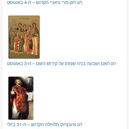
חג ז'אן-מרי וויאניי הקדוש – ה-4 באוגוסט
חג האם ושבעה בניה שמתו על קידוש השם – ה-3 באוגוסט
חג איגנציוס מלויולה הקדוש – ה-31 ביולי