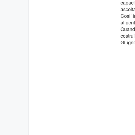
capaci
ascolta
Cosi’ i
al pen
Quando
costrui
Giugno