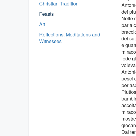
Christian Tradition
Antoni
dei piu
Feasts
Nelle 
Art
parla 
bracci
Reflections, Meditations and
dei suo
Witnesses
e guari
miracol
fede gl
voleva
Antonio
pesci e
per asc
Piutto
bambin
ascolt
miracol
mostrer
giocan
Dal te