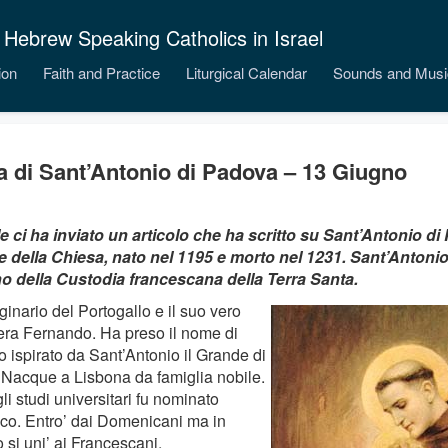
 Hebrew Speaking Catholics in Israel
ion
Faith and Practice
Liturgical Calendar
Sounds and Musi
a di Sant’Antonio di Padova – 13 Giugno
e ci ha inviato un articolo che ha scritto su Sant’Antonio 
e della Chiesa, nato nel 1195 e morto nel 1231. Sant’Antonio 
o della Custodia francescana della Terra Santa.
ginario del Portogallo e il suo vero
ra Fernando. Ha preso il nome di
o ispirato da Sant’Antonio il Grande di
. Nacque a Lisbona da famiglia nobile.
i studi universitari fu nominato
co. Entro’ dai Domenicani ma in
 si uni’ ai Francescani.