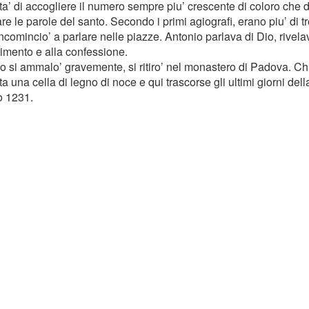
ta’ di accogliere il numero sempre piu’ crescente di coloro che
re le parole del santo. Secondo i primi agiografi, erano piu’ di 
ncomincio’ a parlare nelle piazze. Antonio parlava di Dio, rivela
timento e alla confessione.
 si ammalo’ gravemente, si ritiro’ nel monastero di Padova. Chi
ta una cella di legno di noce e qui trascorse gli ultimi giorni della
 1231.