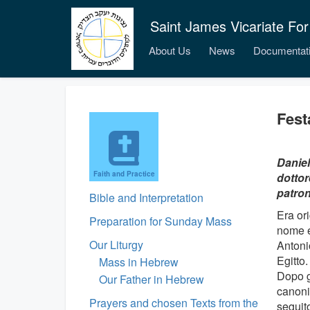
Saint James Vicariate For
About Us
News
Documentat
Fest
Daniel
Faith and Practice
dottor
patron
Bible and Interpretation
Era ori
Preparation for Sunday Mass
nome e
Our Liturgy
Antoni
Egitto
Mass in Hebrew
Dopo gl
Our Father in Hebrew
canoni
Prayers and chosen Texts from the
seguito