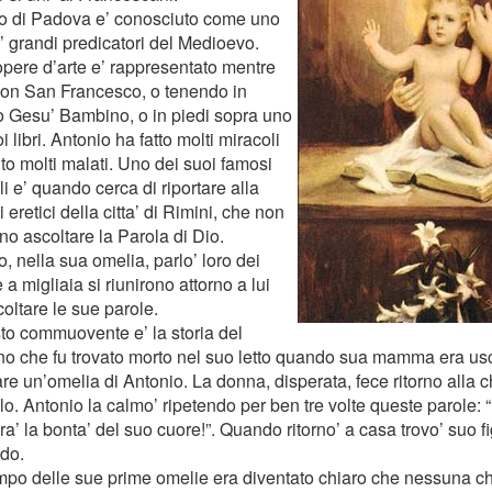
o di Padova e’ conosciuto come uno
’ grandi predicatori del Medioevo.
opere d’arte e’ rappresentato mentre
con San Francesco, o tenendo in
o Gesu’ Bambino, o in piedi sopra uno
i libri. Antonio ha fatto molti miracoli
to molti malati. Uno dei suoi famosi
i e’ quando cerca di riportare alla
i eretici della citta’ di Rimini, che non
no ascoltare la Parola di Dio.
, nella sua omelia, parlo’ loro dei
 a migliaia si riunirono attorno a lui
oltare le sue parole.
sto commuovente e’ la storia del
o che fu trovato morto nel suo letto quando sua mamma era usc
are un’omelia di Antonio. La donna, disperata, fece ritorno alla
o. Antonio la calmo’ ripetendo per ben tre volte queste parole: “I
a’ la bonta’ del suo cuore!”. Quando ritorno’ a casa trovo’ suo f
do.
mpo delle sue prime omelie era diventato chiaro che nessuna c