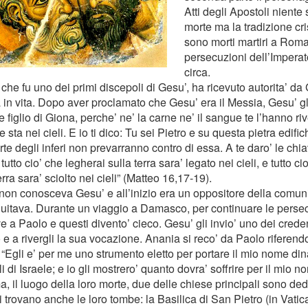
Atti degli Apostoli niente 
morte ma la tradizione cr
sono morti martiri a Roma
persecuzioni dell’Impera
circa.
 che fu uno dei primi discepoli di Gesu’, ha ricevuto autorita’ d
 in vita. Dopo aver proclamato che Gesu’ era il Messia, Gesu’ gli
figlio di Giona, perche’ ne’ la carne ne’ il sangue te l’hanno ri
 sta nei cieli. E io ti dico: Tu sei Pietro e su questa pietra edifi
rte degli inferi non prevarranno contro di essa. A te daro’ le chi
e tutto cio’ che legherai sulla terra sara’ legato nei cieli, e tutto ci
erra sara’ sciolto nei cieli” (Matteo 16,17-19).
non conosceva Gesu’ e all’inizio era un oppositore della comunita
uitava. Durante un viaggio a Damasco, per continuare le perse
e a Paolo e questi divento’ cieco. Gesu’ gli invio’ uno dei cred
 e a rivergli la sua vocazione. Anania si reco’ da Paolo riferendo
“Egli e’ per me uno strumento eletto per portare il mio nome dina
gli di Israele; e io gli mostrero’ quanto dovra’ soffrire per il mio n
 il luogo della loro morte, due delle chiese principali sono dedi
 trovano anche le loro tombe: la Basilica di San Pietro (in Vatica