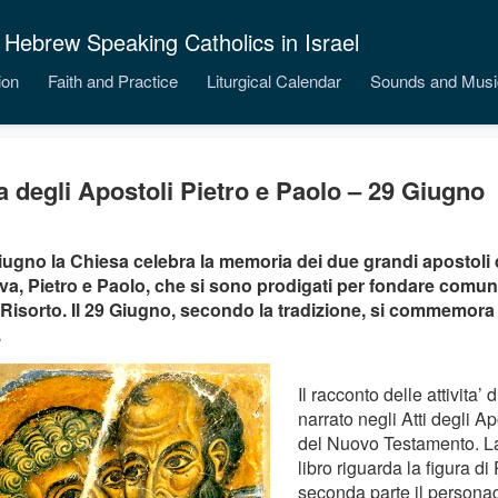
 Hebrew Speaking Catholics in Israel
ion
Faith and Practice
Liturgical Calendar
Sounds and Musi
a degli Apostoli Pietro e Paolo – 29 Giugno
Giugno la Chiesa celebra la memoria dei due grandi apostoli 
iva, Pietro e Paolo, che si sono prodigati per fondare comunit
Risorto. Il 29 Giugno, secondo la tradizione, si commemora il
.
Il racconto delle attivita’ 
narrato negli Atti degli Apo
del Nuovo Testamento. La
libro riguarda la figura di
seconda parte il personag