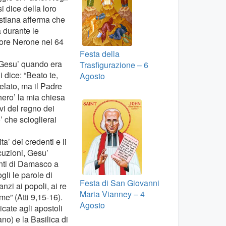
si dice della loro
istiana afferma che
 durante le
tore Nerone nel 64
Festa della
a Gesu’ quando era
Trasfigurazione – 6
 dice: “Beato te,
Agosto
velato, ma il Padre
chero’ la mia chiesa
avi del regno dei
o’ che scioglierai
’ dei credenti e li
cuzioni, Gesu’
enti di Damasco a
gli le parole di
Festa di San Giovanni
nzi ai popoli, ai re
Maria Vianney – 4
ome” (Atti 9,15-16).
Agosto
cate agli apostoli
no) e la Basilica di