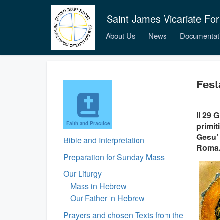
Saint James Vicariate For
About Us
News
Documentat
Fest
Il 29 
Faith and Practice
primit
Gesu’ 
Bible and Interpretation
Roma
Preparation for Sunday Mass
Our Liturgy
Mass in Hebrew
Our Father in Hebrew
Prayers and chosen Texts from the