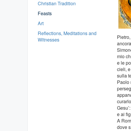
Christian Tradition
Feasts
Art
Reflections, Meditations and
Pietro,
Witnesses
ancora
Simone 
mio che
e le po
cieli, 
sulla t
Paolo 
perseg
apparv
curarlo
Gesu’: 
e ai fi
A Roma,
dove si