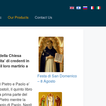
c
Our Products
Contact Us
della Chiesa
a’ di credenti in
 loro martirio a
Festa di San Domenico
– 8 Agosto
di Pietro e Paolo e’
stoli, il quinto libro
 prima parte del
 Pietro mentre la
gio di Paolo. Negli