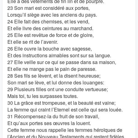
Elle a des vêtements de fin lin et de pourpre.
23 Son mari est considéré aux portes,
Lorsqu’il siège avec les anciens du pays.
24 Elle fait des chemises, et les vend,
Et elle livre des ceintures au marchand.
25 Elle est revêtue de force et de gloire,
Et elle se rit de l’avenir.
26 Elle ouvre la bouche avec sagesse,
Et des instructions aimables sont sur sa langue.
27 Elle veille sur ce qui se passe dans sa maison,
Et elle ne mange pas le pain de paresse.
28 Ses fils se lèvent, et la disent heureuse;
Son mari se lève, et lui donne des louanges:
29 Plusieurs filles ont une conduite vertueuse;
Mais toi, tu les surpasses toutes.
30 La grâce est trompeuse, et la beauté est vaine;
La femme qui craint l’Eternel est celle qui sera louée.
31 Récompensez-la du fruit de son travail,
Et qu’aux portes ses œuvres la louent.
Cette femme nous rappelle les femmes héroïques de
l’Ancien et du Nouveau Testaments qui restent fidèles