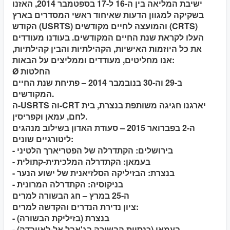
ישיבת המליאה בין ה-16 ל-17 בספטמבר 2014, האזנו
בשקיקה למגוון הדעות שאיחוד ראשי המסדרים בארץ
הקודש (USRTS) והמועצה לחיים מקודשים (CRTS)
העלו לקראת שנת החיים המקודשים. בעודנו מעודדים
את כל היוזמות האישיות, הקהילתיות והבין קהילתיות,
אנו מחליטים, מעודדים וממליצים על הבאות:
Ø החלטות
ב-29 וה-30 בנובמבר 2014 – פתיחת שנת החיים
המקודשים.
ה-USRTS וה-CRT יארגנו חגיגה משותפת בנצרת, בית
לחם, עמאן וקפריסין.
ה-2 בפברואר 2015 – סעודת האדון בשילוב מנהגים
ליטורגיים שונים:
- בירושלים: הקתדרלה של הפטריארך הלטיני
- בעמאן: הקתדרלה המלכיתית-קתולית
- בנצרת: הבזיליקה הסלזיאנית של ישוע הנער
- בניקוסיה: הקתדרלה המרונית
ה-25 במרץ – חג הבשורה למרים
ציון נדירת הנדרים והקדשה למרים:
- בנצרת (בזיליקת הבשורה)
- בעמאן (כנסיית הבשורה בג'אבל אל-לאויבדה)