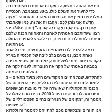
יום ראשון).
- חיו את ההווה בתשוקה בעקבות אבותיכם ואימותיכם
כדי להעיר את העולם כולו. ב-30 בנובמבר, הכנסייה
המלכיתית תציין את חג מצוות האהבה והאחווה: "מִצְוָה
חֲדָשָׁה אֲנִי נוֹתֵן לָכֶם: אֶהֱבוּ זֶה אֶת זֶה; כְּמוֹ שֶׁאָהַבְתִּי
אֶתְכֶם כָּךְ גַּם אַתֶּם אֶהֱבוּ זֶה אֶת זֶה" (יוחנן יג:34). יהי
רצון שעדותכם האמתית לאהבה והאחווה הכנה שלכם
תפתח דלתות לבכם ובתיכם, כדי להגיע לאחיכם החולה
או התועה.
נרצה להזכיר לכם שהחיים המקודשים, חיי כל אחד
ואחת מכם, נמצאים בלב ליבה של הכנסייה בארץ
הקודש כיסוד חיוני לשליחותה, זאת מכיוון שהיא מכירה
בטבעה באמתי של הקריאה הנוצרית: לענות לקריאת
האלוהים בשמחה.
3 – להתקדש.
שנת החיים המקודשים היא מועד מתאים
לחזור לתוכנית הפסטורלית הכללית, פרי הסינודוס של
הכנסיות הקתוליות שאושרה על ידי מועצת הבישופים
ופורסמה לכבוד שנת היובל 2000. רבים מכם עמלו על
מסמך זה, "מקומם של הנזירים בחיים הפסטורליים של
הבישופות".
אנו חוזרים ומבקשים מכם להתייחס למסמך זה ולקרוא