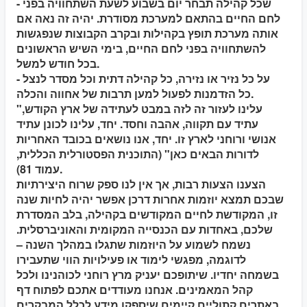
- שכל קהילה תבחר יום בשבוע לשעת השתחוויה בפני
לחם החיים בהתאם למערכת מסודרת. יהיה זה נאה אם
אותה מערכת תופץ בקהילות ובקרב הקבוצות שנפגשות
להשתחוויה בפני לחם החיים, בימי השיש הראשונים
בכל חודש למשל.
- על כל נזיר או נזירה, כל קהילה דתית וכל מסדר לנצל
כל הזדמנות לפעול למען תרבות של אחווה והכלה.
"עלינו לעזור זה לזה במבט לעתידה של ארץ הקודש,
עתיד עם תקווה, אהבה וחסד. יחד, עלינו לכונן עתיד
אנושי ורוחני לארץ זו. יחד, אנו נושאים בכובד האחריות
לדורות הבאים כאן" (התוכנית הפסטורלית הכללית,
עמוד 81).
הצענו הצעות רבות, אך אין לנו ספק שרוח היצירתיות
שבכם תמצא יוזמות אחרות דרכן אפשר יהיה לחיות שנה
זו, המקודשת לחיים המקודשים בקהילה, בלב המסדרת
שלכם, באחדות עם הכנסייה המקומית והאוניברסלית.
נשמח לשמוע על היוזמות שתגלו במהלך השנה –
לדוגמה, מפגשי לימוד או פעילויות הווי שתעבירו
בשמחה יחדיו. שיתופכם יעניק מרץ רוחני לכוהנינו ולכל
קהל המאמינים. אנחנו מעודדים אתכם לפתוח דף
באתרים קתוליים קיימים שיספקו מידע לכלל המבקרים.