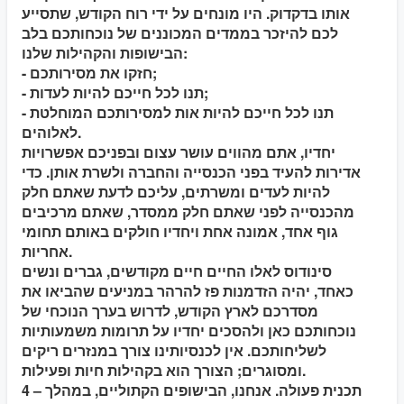
אותו בדקדוק. היו מונחים על ידי רוח הקודש, שתסייע
לכם להיזכר בממדים המכוננים של נוכחותכם בלב
הבישופות והקהילות שלנו:
- חזקו את מסירותכם;
- תנו לכל חייכם להיות לעדות;
- תנו לכל חייכם להיות אות למסירותכם המוחלטת
לאלוהים.
יחדיו, אתם מהווים עושר עצום ובפניכם אפשרויות
אדירות להעיד בפני הכנסייה והחברה ולשרת אותן. כדי
להיות לעדים ומשרתים, עליכם לדעת שאתם חלק
מהכנסייה לפני שאתם חלק ממסדר, שאתם מרכיבים
גוף אחד, אמונה אחת ויחדיו חולקים באותם תחומי
אחריות.
סינודוס לאלו החיים חיים מקודשים, גברים ונשים
כאחד, יהיה הזדמנות פז להרהר במניעים שהביאו את
מסדרכם לארץ הקודש, לדרוש בערך הנוכחי של
נוכחותכם כאן ולהסכים יחדיו על תרומות משמעותיות
לשליחותכם. אין לכנסיותינו צורך במנזרים ריקים
ומסוגרים; הצורך הוא בקהילות חיות ופעילות.
4 – תכנית פעולה.
אנחנו, הבישופים הקתוליים, במהלך