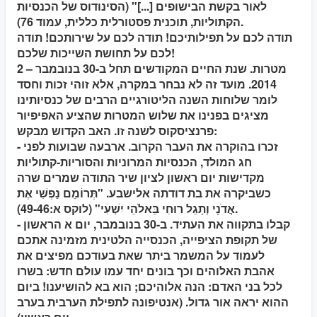
לאור בקשת הבישופים [...]" (הסינודוס של הכנסיות
הקתוליות, תוכנית פסטורלית כללית, עמוד 76).
תודה לכם על תפילותיכם! תודה לכם על שירותכם! תודה
לכם על תחושת השייכות שלכם!
2 – מטרות.
שנת החיים המקודשים תחל ב-30 בנובמבר
2014. מועד זה לא נבחר במקרה, אלא זוהי זכות וחסד
לומר שלוחות השנה הליטורגיים הרבים של כנסיותינו
מציגים בפנינו את שלוש המטרות שהציע האפיפיור
פרנציסקוס לשנה זו. האב הקדוש מבקש:
- זכרו בהוקרה את העבר הקרוב. ארבעה שבועות לפני
חג המולד, הכנסיות המרוניות והסוריות-קתוליות
מקדישות יום ראשון לציון שיר התודה שמרים שרה
כשביקרה את בת דודתה אלישבע. "תְּרוֹמֵם נַפְשִׁי אֶת
אֲדֹנָי וְתָגֵל רוּחִי בֵּאלֹהֵי יִשְׁעִי" (לוקס א:49-46).
- קבלו בתקווה את העתיד. ב-30 בנובמבר, יום א הראשון
של תקופת הציפייה, הכנסייה הלטינית מזמינה אתכם
לעמוד על המשמר ביתר שאת בעודכם מפיצים את
אהבת האלוהים וכך בונים יחד עמו עולם חדש: בשרו
לכל בני האדם: הנה אלוהיכם; הוא בא להושיענו! ביום
ההוא יראה אור גדול. (אנטיפונה לתפילת הערבית בערב