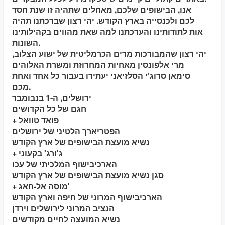
אנו, הבישופים שלכם, מאחלים שתהיה זו שנת חסד
לכם ולכנסייה בארץ הקודש. יהי רצון שברכתנו תהיה
אות לתודותינו והערכתנו למה שאת מהווים בקהילותינו
השונות.
יהי רצון שהמבורכות מרים הכרמליטית של ישוע הצלוב,
מרי אלפונסין מאחיות המחרוזת ומשרת האלוהים
סימאן סרוג'י הסלזיאני יעתירו בעבור כל אחד ואחת
מכם.
ירושלים, ה-1 בנבומבר
חגם של כל הקדושים
+ פואד טוואל
הפטריארך הלטיני של ירושלים
נשיא מועצת הבישופים של ארץ הקודש
+ ג'ורג' בקעוני
הארכיבישוף המלכיתי של עכו
סגן נשיא מועצת הבישופים של ארץ הקודש
+ מוסה אל-חאג'
הארכיבישוף המרוני של חיפה וארץ הקודש
הנציב המרוני לירושלים וירדן
נשיא המועצה לחיים מקודשים