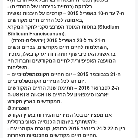
- בלרנקה (כנסיית גבירתנו של החסדים)
ה-7 עד ה-10 באפריל 2015 – קורסים על היבנות נפשית
באמונה לכל החיים חיים מקודשים,
בחסות המוסד הפרנציסקני לחקר המקרא (Studium
Biblicum Franciscanum).
ה-21 עד ל-23 באפריל 2015 (ירושלים-נצרת) –
השתלמות לחיים חיים מקודשים, גברים ונשים,
בראשות הארכיבישוף חוזה רודריגז קרבאלו, מזכיר
המועצה האפיפיורית לחיים המקודשים וחברות חיי
השליחות.
ה-21 בנבובמר 2015 – יום החיים הקונטמפלטיביים –
יום חג לכל הנזירים הקונטפלטיביים.
ה-2 לפברואר 2016 – חתימת שנת החיים המקודשים
ה-USRTS וה-CRTS יארגנו סימפוזיון על החיים
המקודשים בארץ הקודש.
Ø הפצרות
אנו מפצירים בכל הנזירים והנזירות בארץ הקודש
להשתתף ביוזמות הכנסייה האוניברסלית:
- בין ה-22 ל-24 בינואר 2015 ברומא, קונגרס אקומני עם
החיים חיים מקודשים מהכנסיות האחרות.