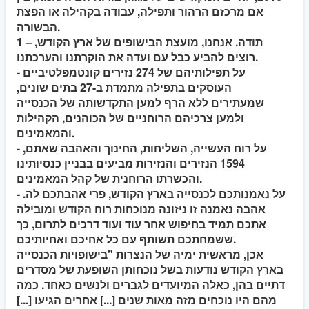
אם מרכזם הרהור ותפילה, עבודה בקהילה או הפצת
הבשורה.
1 – תודה.
אנחנו, מועצת הבישופים של ארץ הקודש,
רוצים להביע כבל עם ועדה את הוקרתנו והערכתנו.
- על תפילותיהם של 274 נזירים קונטמפלטיביים
העוסקים בתפילה מתמדת ב-27 בתים שונים,
שמעתירים ללא הרף למען התקדשותה של הכנסייה
ולמען צרכיהם הרוחניים של הכוהנים, הקהילות
והמאמינים.
- על רוח העשייה, השליחות, החינוך והאהבה שאתם,
1594 הנזירים והנזירות מביעים בבניין כנסיותינו
והכשרתו הרוחנית של קהל המאמינים.
- על נאמנותכם לכנסייה בארץ הקודש, פרי אהבתכם לה.
אהבה נאמנה זו ניזונה מנוכחות רוח הקודש ומובילה
אתכם תמיד בחיפוש אחר עוד ועוד דרכים לתרום, כך
ששמחתכם תשותף עם כל אחיכם ואחיותיכם.
אכן, מראשית ימיה של הנצרות "בישופויות הכנסייה
בארץ הקודש נודעות בשל נוכחותן השופעת של מסדרים
דתיים בהן, כאלה המיועדים לגברים ולנשים כאחד. כמה
מהם היו נוכחים מזה מאות שנים [...] אחרים הגיעו [...]