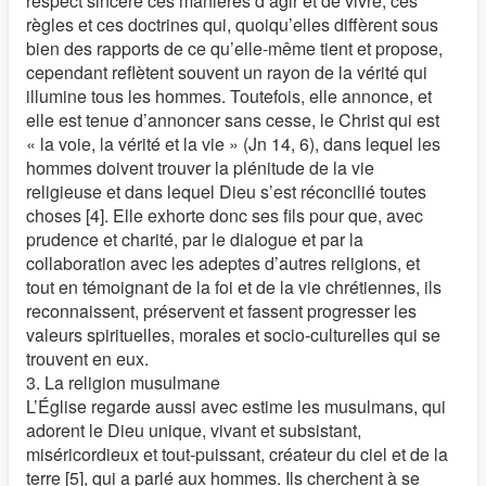
respect sincère ces manières d’agir et de vivre, ces
règles et ces doctrines qui, quoiqu’elles diffèrent sous
bien des rapports de ce qu’elle-même tient et propose,
cependant reflètent souvent un rayon de la vérité qui
illumine tous les hommes. Toutefois, elle annonce, et
elle est tenue d’annoncer sans cesse, le Christ qui est
« la voie, la vérité et la vie » (Jn 14, 6), dans lequel les
hommes doivent trouver la plénitude de la vie
religieuse et dans lequel Dieu s’est réconcilié toutes
choses [4]. Elle exhorte donc ses fils pour que, avec
prudence et charité, par le dialogue et par la
collaboration avec les adeptes d’autres religions, et
tout en témoignant de la foi et de la vie chrétiennes, ils
reconnaissent, préservent et fassent progresser les
valeurs spirituelles, morales et socio-culturelles qui se
trouvent en eux.
3. La religion musulmane
L’Église regarde aussi avec estime les musulmans, qui
adorent le Dieu unique, vivant et subsistant,
miséricordieux et tout-puissant, créateur du ciel et de la
terre [5], qui a parlé aux hommes. Ils cherchent à se