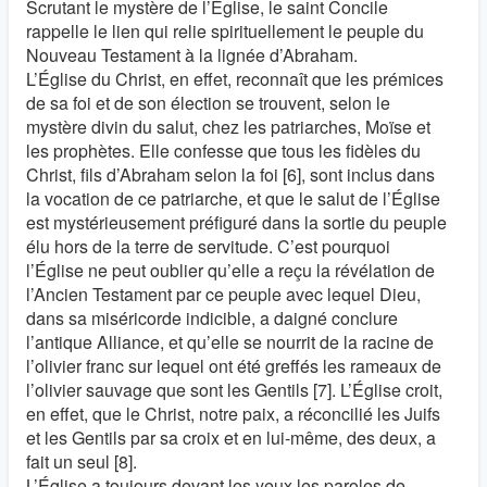
Scrutant le mystère de l’Église, le saint Concile
rappelle le lien qui relie spirituellement le peuple du
Nouveau Testament à la lignée d’Abraham.
L’Église du Christ, en effet, reconnaît que les prémices
de sa foi et de son élection se trouvent, selon le
mystère divin du salut, chez les patriarches, Moïse et
les prophètes. Elle confesse que tous les fidèles du
Christ, fils d’Abraham selon la foi [6], sont inclus dans
la vocation de ce patriarche, et que le salut de l’Église
est mystérieusement préfiguré dans la sortie du peuple
élu hors de la terre de servitude. C’est pourquoi
l’Église ne peut oublier qu’elle a reçu la révélation de
l’Ancien Testament par ce peuple avec lequel Dieu,
dans sa miséricorde indicible, a daigné conclure
l’antique Alliance, et qu’elle se nourrit de la racine de
l’olivier franc sur lequel ont été greffés les rameaux de
l’olivier sauvage que sont les Gentils [7]. L’Église croit,
en effet, que le Christ, notre paix, a réconcilié les Juifs
et les Gentils par sa croix et en lui-même, des deux, a
fait un seul [8].
L’Église a toujours devant les yeux les paroles de