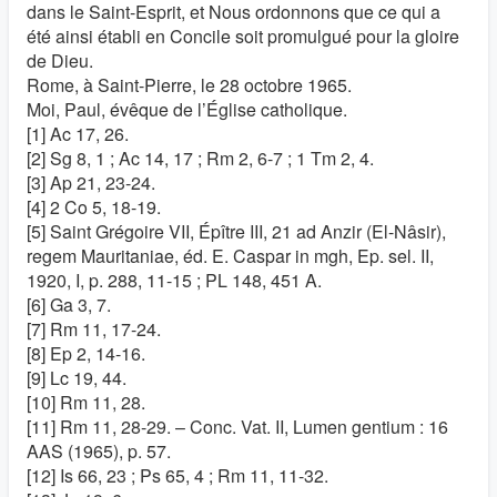
dans le Saint-Esprit, et Nous ordonnons que ce qui a
été ainsi établi en Concile soit promulgué pour la gloire
de Dieu.
Rome, à Saint-Pierre, le 28 octobre 1965.
Moi, Paul, évêque de l’Église catholique.
[1] Ac 17, 26.
[2] Sg 8, 1 ; Ac 14, 17 ; Rm 2, 6-7 ; 1 Tm 2, 4.
[3] Ap 21, 23-24.
[4] 2 Co 5, 18-19.
[5] Saint Grégoire VII, Épître III, 21 ad Anzir (El-Nâsir),
regem Mauritaniae, éd. E. Caspar in mgh, Ep. sel. II,
1920, I, p. 288, 11-15 ; PL 148, 451 A.
[6] Ga 3, 7.
[7] Rm 11, 17-24.
[8] Ep 2, 14-16.
[9] Lc 19, 44.
[10] Rm 11, 28.
[11] Rm 11, 28-29. – Conc. Vat. II, Lumen gentium : 16
AAS (1965), p. 57.
[12] Is 66, 23 ; Ps 65, 4 ; Rm 11, 11-32.