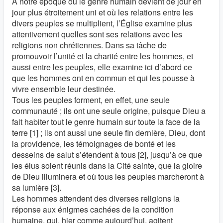
À notre époque où le genre humain devient de jour en
jour plus étroitement uni et où les relations entre les
divers peuples se multiplient, l’Église examine plus
attentivement quelles sont ses relations avec les
religions non chrétiennes. Dans sa tâche de
promouvoir l’unité et la charité entre les hommes, et
aussi entre les peuples, elle examine ici d’abord ce
que les hommes ont en commun et qui les pousse à
vivre ensemble leur destinée.
Tous les peuples forment, en effet, une seule
communauté ; ils ont une seule origine, puisque Dieu a
fait habiter tout le genre humain sur toute la face de la
terre [1] ; ils ont aussi une seule fin dernière, Dieu, dont
la providence, les témoignages de bonté et les
desseins de salut s’étendent à tous [2], jusqu’à ce que
les élus soient réunis dans la Cité sainte, que la gloire
de Dieu illuminera et où tous les peuples marcheront à
sa lumière [3].
Les hommes attendent des diverses religions la
réponse aux énigmes cachées de la condition
humaine, qui, hier comme aujourd’hui, agitent