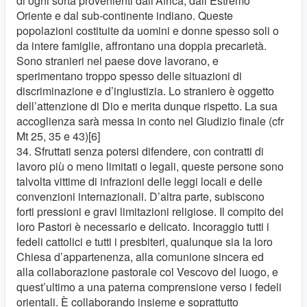
di ogni sorta provenienti dall’Africa, dall’Estremo
Oriente e dal sub-continente indiano. Queste
popolazioni costituite da uomini e donne spesso soli o
da intere famiglie, affrontano una doppia precarietà.
Sono stranieri nel paese dove lavorano, e
sperimentano troppo spesso delle situazioni di
discriminazione e d’ingiustizia. Lo straniero è oggetto
dell’attenzione di Dio e merita dunque rispetto. La sua
accoglienza sarà messa in conto nel Giudizio finale (cfr
Mt 25, 35 e 43)[6]
34. Sfruttati senza potersi difendere, con contratti di
lavoro più o meno limitati o legali, queste persone sono
talvolta vittime di infrazioni delle leggi locali e delle
convenzioni internazionali. D’altra parte, subiscono
forti pressioni e gravi limitazioni religiose. Il compito dei
loro Pastori è necessario e delicato. Incoraggio tutti i
fedeli cattolici e tutti i presbiteri, qualunque sia la loro
Chiesa d’appartenenza, alla comunione sincera ed
alla collaborazione pastorale col Vescovo del luogo, e
quest’ultimo a una paterna comprensione verso i fedeli
orientali. È collaborando insieme e soprattutto