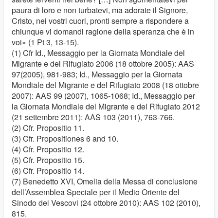
paura di loro e non turbatevi, ma adorate il Signore,
Cristo, nei vostri cuori, pronti sempre a rispondere a
chiunque vi domandi ragione della speranza che è in
voi» (1 Pt 3, 13-15).
(1) Cfr Id., Messaggio per la Giornata Mondiale del
Migrante e del Rifugiato 2006 (18 ottobre 2005): AAS
97(2005), 981-983; Id., Messaggio per la Giornata
Mondiale del Migrante e del Rifugiato 2008 (18 ottobre
2007): AAS 99 (2007), 1065-1068; Id., Messaggio per
la Giornata Mondiale del Migrante e del Rifugiato 2012
(21 settembre 2011): AAS 103 (2011), 763-766.
(2) Cfr. Propositio 11.
(3) Cfr. Propositiones 6 and 10.
(4) Cfr. Propositio 12.
(5) Cfr. Propositio 15.
(6) Cfr. Propositio 14.
(7) Benedetto XVI, Omelia della Messa di conclusione
dell’Assemblea Speciale per il Medio Oriente del
Sinodo dei Vescovi (24 ottobre 2010): AAS 102 (2010),
815.