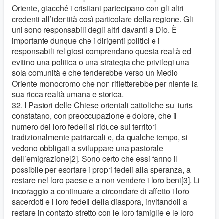
Oriente, giacché i cristiani partecipano con gli altri
credenti all’identità così particolare della regione. Gli
uni sono responsabili degli altri davanti a Dio. È
importante dunque che i dirigenti politici e i
responsabili religiosi comprendano questa realtà ed
evitino una politica o una strategia che privilegi una
sola comunità e che tenderebbe verso un Medio
Oriente monocromo che non rifletterebbe per niente la
sua ricca realtà umana e storica.
32. I Pastori delle Chiese orientali cattoliche sui iuris
constatano, con preoccupazione e dolore, che il
numero dei loro fedeli si riduce sui territori
tradizionalmente patriarcali e, da qualche tempo, si
vedono obbligati a sviluppare una pastorale
dell’emigrazione[2]. Sono certo che essi fanno il
possibile per esortare i propri fedeli alla speranza, a
restare nel loro paese e a non vendere i loro beni[3]. Li
incoraggio a continuare a circondare di affetto i loro
sacerdoti e i loro fedeli della diaspora, invitandoli a
restare in contatto stretto con le loro famiglie e le loro