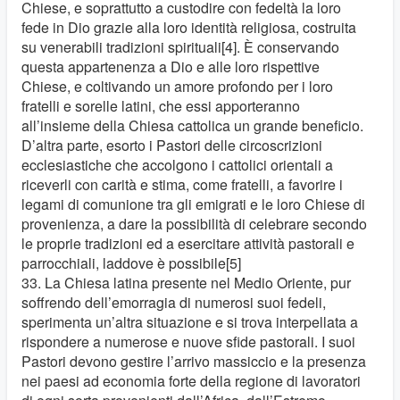
Chiese, e soprattutto a custodire con fedeltà la loro
fede in Dio grazie alla loro identità religiosa, costruita
su venerabili tradizioni spirituali[4]. È conservando
questa appartenenza a Dio e alle loro rispettive
Chiese, e coltivando un amore profondo per i loro
fratelli e sorelle latini, che essi apporteranno
all’insieme della Chiesa cattolica un grande beneficio.
D’altra parte, esorto i Pastori delle circoscrizioni
ecclesiastiche che accolgono i cattolici orientali a
riceverli con carità e stima, come fratelli, a favorire i
legami di comunione tra gli emigrati e le loro Chiese di
provenienza, a dare la possibilità di celebrare secondo
le proprie tradizioni ed a esercitare attività pastorali e
parrocchiali, laddove è possibile[5]
33. La Chiesa latina presente nel Medio Oriente, pur
soffrendo dell’emorragia di numerosi suoi fedeli,
sperimenta un’altra situazione e si trova interpellata a
rispondere a numerose e nuove sfide pastorali. I suoi
Pastori devono gestire l’arrivo massiccio e la presenza
nei paesi ad economia forte della regione di lavoratori