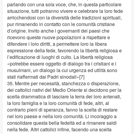
parlando con una sola voce, che, in questa particolare
situazione, tutti potranno vivere e celebrare la loro fede
arricchendosi con la diversità delle tradizioni spirituali,
pur rimanendo in contatto con le comunità cristiane
d’origine. Invito anche i governanti dei paesi che
ricevono queste nuove popolazioni a rispettare e
difendere i loro diritti, a permettere loro la libera
espressione della fede, favorendo la libertà religiosa e
l’edificazione di luoghi di culto. La libertà religiosa
«potrebbe essere oggetto di dialogo tra i cristiani e i
musulmani, un dialogo la cui urgenza ed utilità sono
stati riaffermati dai Padri sinodali»[7]
35. Mentre per necessità, stanchezza o disperazione,
dei cattolici nativi del Medio Oriente si decidono per la
scelta drammatica di lasciare la terra dei loro antenati,
la loro famiglia e la loro comunità di fede, altri, al
contrario pieni di speranza, fanno la scelta di restare
nel loro paese e nella loro comunità. Li incoraggio a
consolidare questa bella fedeltà ed a rimanere saldi
nella fede. Altri cattolici infine, facendo una scelta