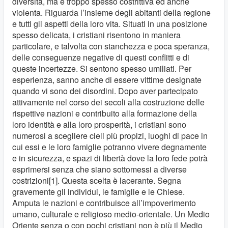
diversità, ma è troppo spesso costrittiva ed anche
violenta. Riguarda l’insieme degli abitanti della regione
e tutti gli aspetti della loro vita. Situati in una posizione
spesso delicata, i cristiani risentono in maniera
particolare, e talvolta con stanchezza e poca speranza,
delle conseguenze negative di questi conflitti e di
queste incertezze. Si sentono spesso umiliati. Per
esperienza, sanno anche di essere vittime designate
quando vi sono dei disordini. Dopo aver partecipato
attivamente nel corso dei secoli alla costruzione delle
rispettive nazioni e contribuito alla formazione della
loro identità e alla loro prosperità, i cristiani sono
numerosi a scegliere cieli più propizi, luoghi di pace in
cui essi e le loro famiglie potranno vivere degnamente
e in sicurezza, e spazi di libertà dove la loro fede potrà
esprimersi senza che siano sottomessi a diverse
costrizioni[1]. Questa scelta è lacerante. Segna
gravemente gli individui, le famiglie e le Chiese.
Amputa le nazioni e contribuisce all’impoverimento
umano, culturale e religioso medio-orientale. Un Medio
Oriente senza o con pochi cristiani non è più il Medio