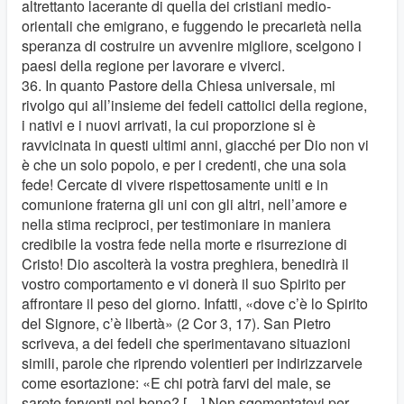
altrettanto lacerante di quella dei cristiani medio-
orientali che emigrano, e fuggendo le precarietà nella
speranza di costruire un avvenire migliore, scelgono i
paesi della regione per lavorare e viverci.
36. In quanto Pastore della Chiesa universale, mi
rivolgo qui all’insieme dei fedeli cattolici della regione,
i nativi e i nuovi arrivati, la cui proporzione si è
ravvicinata in questi ultimi anni, giacché per Dio non vi
è che un solo popolo, e per i credenti, che una sola
fede! Cercate di vivere rispettosamente uniti e in
comunione fraterna gli uni con gli altri, nell’amore e
nella stima reciproci, per testimoniare in maniera
credibile la vostra fede nella morte e risurrezione di
Cristo! Dio ascolterà la vostra preghiera, benedirà il
vostro comportamento e vi donerà il suo Spirito per
affrontare il peso del giorno. Infatti, «dove c’è lo Spirito
del Signore, c’è libertà» (2 Cor 3, 17). San Pietro
scriveva, a dei fedeli che sperimentavano situazioni
simili, parole che riprendo volentieri per indirizzarvele
come esortazione: «E chi potrà farvi del male, se
sarete ferventi nel bene? […] Non sgomentatevi per