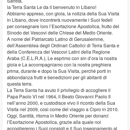
Santità,
la Terra Santa Le da il benvenuto in Libano!
Abbiamo appreso, con gioia, la notizia della Sua Visita
in Libano, dove incontrerà nuovamente i Suoi fedeli
per consegnare loro l’Esortazione Apostolica, frutto del
Sinodo dei Vescovi delle Chiese del Medio Oriente.
A nome del Patriarcato Latino di Gerusalemme,
dell’Assemblea degli Ordinari Cattolici di Terra Santa e
della Conferenza dei Vescovi Latini della Regione
Araba (C.E.L.R.A.), Le esprimo con sin d’ora la nostra
gioia e La accompagniamo con la nostra preghiera
prima, durante e dopo la Sua Visita, perché porti in
abbondanza frutti e benedizioni per gli abitanti di
questa terra.
La Terra Santa ha avuto il privilegio di accogliere il
Papa Paolo VI nel 1964, il Beato Giovanni Paolo II
nell’anno 2000, e custodisce vivo il ricordo della Sua
Visita nel 2009, così come del viaggio a Cipro in 2010.
Oggi, Santità, ritorna in Medio Oriente per donarci
l’Esortazione Apostolica, grazie alla quale noi
accoglieremo i Suoi consigli e il Suo insegnamento al