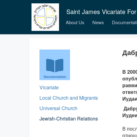
Saint James Vicariate For
About Us
News
Documentat
Дабр
В 200
Documentation
опубл
равви
Vicariate
ответ
Local Church and Migrants
Иудаи
Universal Church
Дабру
Иудеи
Jewish-Christian Relations
В пос
отнош