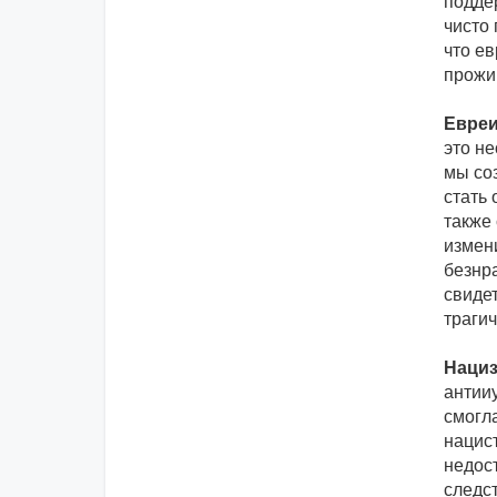
подде
чисто 
что е
прожи
Евреи
это н
мы со
стать
также 
измен
безнр
свиде
траги
Нациз
антии
смогл
нацист
недос
следс