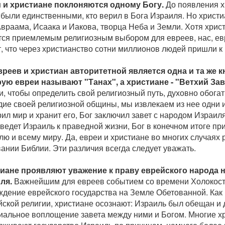
 и христиане поклоняются одному Богу.
До появления х
были единственными, кто верил в Бога Израиля. Но христи
враама, Исаака и Иакова, творца Неба и Земли. Хотя хрис
тся приемлемым религиозным выбором для евреев, нас, евр
, что через христианство сотни миллионов людей пришли к
вреев и христиан авторитетной является одна и та же к
рую евреи называют "Танах", а христиане - "Ветхий Заве
, чтобы определить свой религиозный путь, духовно обогат
ие своей религиозной общины, мы извлекаем из нее одни и 
ил мир и хранит его, Бог заключил завет с народом Израил
ведет Израиль к праведной жизни, Бог в конечном итоге пр
ю и всему миру. Да, евреи и христиане во многих случаях 
ании Библии. Эти различия всегда следует уважать.
иане проявляют уважение к праву еврейского народа 
ля.
Важнейшим для евреев событием со времени Холокост
ждение еврейского государства на Земле Обетованной. Как
ской религии, христиане осознают: Израиль был обещан и 
иальное воплощение завета между ними и Богом. Многие х