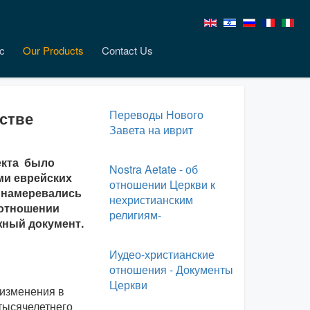
c
Our Products
Contact Us
Переводы Нового
нстве
Завета на иврит
екта было
Nostra Aetate - об
ми еврейских
отношении Церкви к
м намеревались
нехристианским
 отношении
религиям-
жный документ.
Иудео-христианские
отношения - Документы
Церкви
изменения в
тысячелетнего