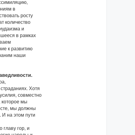
ассимиляцию,
ениям в
ствовать росту
ат количество
иудаизма и
вшееся в рамках
иваем
ние к развитию
храним наши
раведливости.
ра,
 страданиях. Хотя
 усилия, совместно
а которое мы
есте, мы должны
 И на этом пути
 главу гор, и
ногие народы и