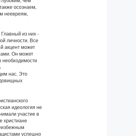
глубоким, чем
также осознаем,
ем неевреям,
Главный из них -
ой личности. Все
й акцент может
ами. Он может
 о необходимости
ь
им нас. Это
удовищных
ристианского
ская идеология не
нимали участие в
ие христиане
неизбежным
нацистами успешно