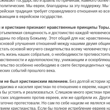
рживают государство Израиль по причинам, намного более 
политические. Мы евреи, благодарны за эту поддержку. Мы 
врейская традиция требует справедливого отношения ко вс
вающим в еврейском государстве.
 и христиане признают нравственные принципы Торы.
еотъемлемая священность и достоинство каждой человеческ
зданы по образу Божьему. Этот общий для нас нравственны
 основой улучшения отношений между нашими двумя общин
стать основой могучего свидетельства всему человечеству
ить жизнь наших собратьев, о необходимости противостоят
авственности и идолопоклонству, унижающим и оскорбляющ
тельство особенно необходимо в свете беспрецедентных ч
ческих событий прошлого века.
м не был христианским явлением.
Без долгой истории х
удаизма и насилия христиан по отношению к евреям, нацист
а бы устоять и реализоваться. Слишком много христиан при
ских злодеяниях против евреев, или же одобряли их. Друг
таточно протестовали. Но сам по себе нацизм не являлся 
твием христианства. Если бы полное истребление евреев 