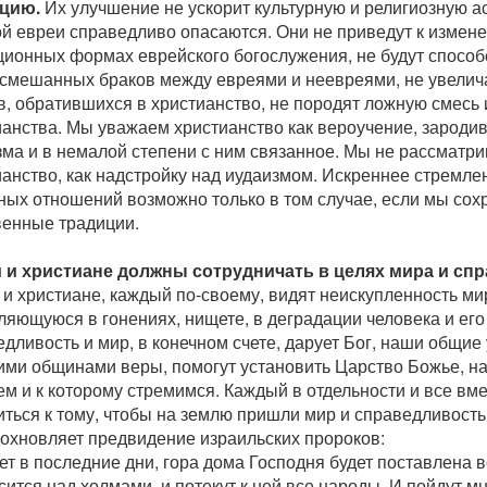
цию.
Их улучшение не ускорит культурную и религиозную 
ой евреи справедливо опасаются. Они не приведут к измен
ционных формах еврейского богослужения, не будут способ
 смешанных браков между евреями и неевреями, не увелич
в, обратившихся в христианство, не породят ложную смесь 
ианства. Мы уважаем христианство как вероучение, зароди
зма и в немалой степени с ним связанное. Мы не рассматр
анство, как надстройку над иудаизмом. Искреннее стремле
ных отношений возможно только в том случае, если мы со
венные традиции.
 и христиане должны сотрудничать в целях мира и сп
и христиане, каждый по-своему, видят неискупленность ми
яющуюся в гонениях, нищете, в деградации человека и его
дливость и мир, в конечном счете, дарует Бог, наши общие
гими общинами веры, помогут установить Царство Божье, н
ем и к которому стремимся. Каждый в отдельности и все вм
ться к тому, чтобы на землю пришли мир и справедливость.
дохновляет предвидение израильских пророков:
ет в последние дни, гора дома Господня будет поставлена во
ится над холмами, и потекут к ней все народы. И пойдут м