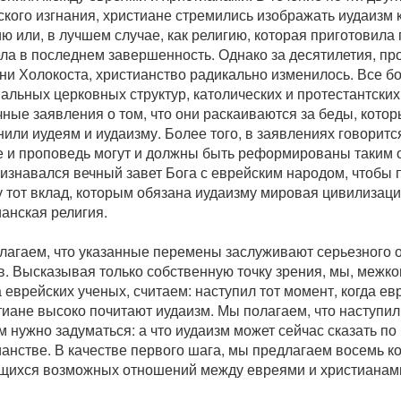
ского изгнания, христиане стремились изображать иудаизм
ю или, в лучшем случае, как религию, которая приготовила 
ела в последнем завершенность. Однако за десятилетия, п
ни Холокоста, христианство радикально изменилось. Все б
льных церковных структур, католических и протестантских
ные заявления о том, что они раскаиваются за беды, кото
или иудеям и иудаизму. Более того, в заявлениях говоритс
е и проповедь могут и должны быть реформированы таким о
ризнавался вечный завет Бога с еврейским народом, чтобы
у тот вклад, которым обязана иудаизму мировая цивилизаци
анская религия.
лагаем, что указанные перемены заслуживают серьезного о
в. Высказывая только собственную точку зрения, мы, меж
 еврейских ученых, считаем: наступил тот момент, когда ев
тиане высоко почитают иудаизм. Мы полагаем, что наступил 
 нужно задуматься: а что иудаизм может сейчас сказать по
анстве. В качестве первого шага, мы предлагаем восемь ко
щихся возможных отношений между евреями и христианам