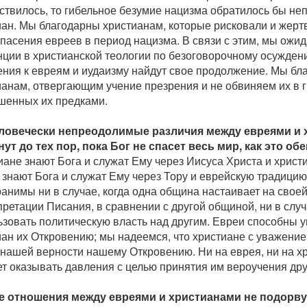
ствилось, то гибельное безумие нацизма обратилось бы не
иан. Мы благодарны христианам, которые рисковали и жер
пасения евреев в период нацизма. В связи с этим, мы ожид
нции в христианской теологии по безоговорочному осужден
ения к евреям и иудаизму найдут свое продолжение. Мы бл
ианам, отвергающим учение презрения и не обвиняем их в г
шенных их предками.
ловечески непреодолимые различия между евреями и 
нут до тех пор, пока Бог не спасет весь мир, как это о
иане знают Бога и служат Ему через Иисуса Христа и христ
знают Бога и служат Ему через Тору и еврейскую традицию
анимы ни в случае, когда одна община настаивает на свое
ретации Писания, в сравнении с другой общиной, ни в слу
ьзовать политическую власть над другим. Евреи способны 
ан их Откровению; мы надеемся, что христиане с уважение
 нашей верности нашему Откровению. Ни на еврея, ни на х
ет оказывать давления с целью принятия им вероучения др
 отношения между евреями и христианами не подорву