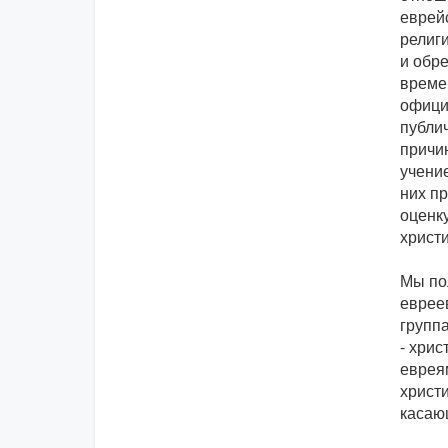
еврей
религи
и обр
време
официа
публич
причин
учени
них п
оценк
христи
Мы по
еврее
группа
- хрис
евреям
христи
касаю