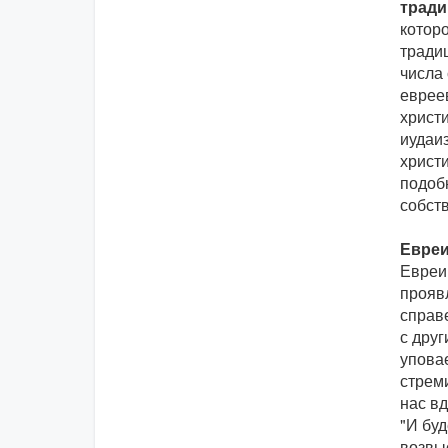
тради
котор
тради
числа
еврее
христ
иудаи
христи
подоб
собст
Евреи
Евреи 
проявл
справе
с дру
упова
стреми
нас в
"И буд
возвыс