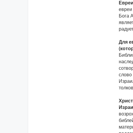
Евреи
евреи 
Бога А
являе
радует
Для е
(кото
Библии
наслед
сотвор
слово 
Израил
толков
Христ
Израи
возро
библей
матер