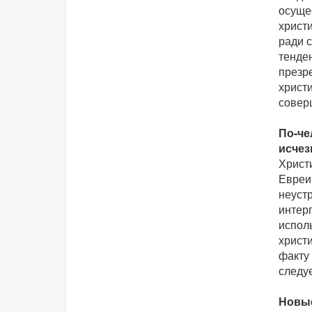
осуще
христ
ради с
тенде
презр
христ
совер
По-че
исчез
Христ
Евреи 
неустр
интерп
испол
христи
факту
следу
Новые