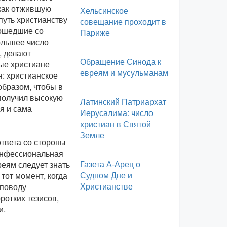
 как отжившую
Хельсинское
путь христианству
совещание проходит в
рошедшие со
Париже
ольшее число
, делают
Обращение Синода к
рые христиане
евреям и мусульманам
я: христианское
бразом, чтобы в
 получил высокую
Латинский Патриархат
я и сама
Иерусалима: число
христиан в Святой
Земле
твета со стороны
конфессиональная
Газета А-Арец о
реям следует знать
Судном Дне и
тот момент, когда
Христианстве
 поводу
ротких тезисов,
и.