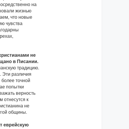
посредственно на
твовали жизнью
аем, что новые
ию чувства
агодарны
рехах,
христианами не
бещано в Писании.
ианскую традицию.
. Эти различия
й более точной
чае попытки
уважать верность
м отнесутся к
ристианина не
угой общины.
т еврейскую