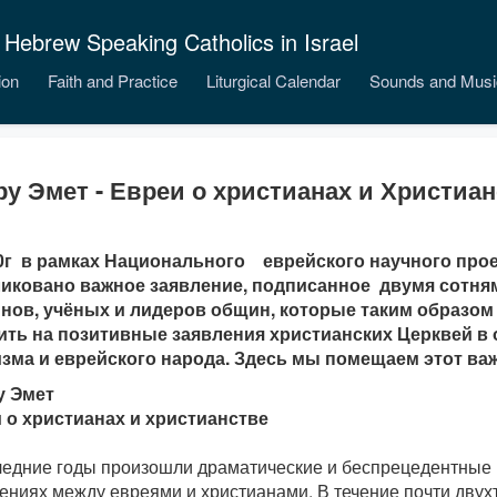
 Hebrew Speaking Catholics in Israel
ion
Faith and Practice
Liturgical Calendar
Sounds and Musi
у Эмет - Евреи о христианах и Христиа
0г в рамках Национального еврейского научного про
иковано важное заявление, подписанное двумя сотня
нов, учёных и лидеров общин, которые таким образо
ить на позитивные заявления христианских Церквей в
зма и еврейского народа. Здесь мы помещаем этот ва
 Эмет
 о христианах и христианстве
ледние годы произошли драматические и беспрецедентные 
ениях между евреями и христианами. В течение почти двух