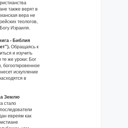
ристианства
ане также верят в
тианская вера не
ейских теологов,
 Богу Израиля.
нига - Библия
т").
Обращаясь к
иться и изучить
те же уроки: Бог
я, богооткровенное
инесет искупление
расходятся в
на Землю
а стало
 последователи
дан евреям как
ристиане