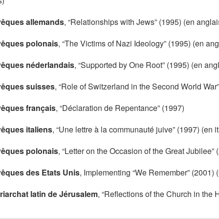
s)
vêques allemands
, “Relationships with Jews” (1995) (en anglai
vêques polonais
, “The Victims of Nazi Ideology” (1995) (en ang
vêques néderlandais
, “Supported by One Root” (1995) (en angl
vêques suisses
, “Role of Switzerland in the Second World War”
vêques français
, “Déclaration de Repentance” (1997)
êques italiens
, “Une lettre à la communauté juive” (1997) (en it
vêques polonais
, “Letter on the Occasion of the Great Jubilee” 
vêques des Etats Unis
, Implementing “We Remember” (2001) (
riarchat latin de Jérusalem
, “Reflections of the Church in the