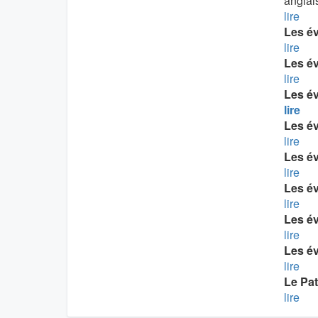
anglai
lire
Les é
lire
Les é
lire
Les é
lire
Les é
lire
Les é
lire
Les év
lire
Les é
lire
Les é
lire
Le Pat
lire