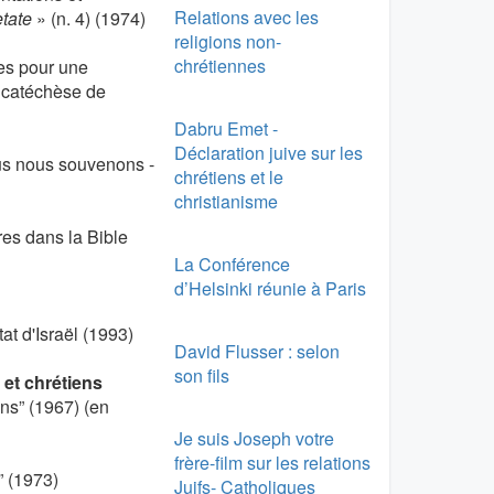
Relations avec les
tate
» (n. 4) (1974)
religions non-
chrétiennes
tes pour une
a catéchèse de
Dabru Emet -
Déclaration juive sur les
us nous souvenons -
chrétiens et le
christianisme
ures dans la Bible
La Conférence
d’Helsinki réunie à Paris
at d'Israël (1993)
David Flusser : selon
son fils
 et chrétiens
ons” (1967) (en
Je suis Joseph votre
frère-film sur les relations
” (1973)
Juifs- Catholiques