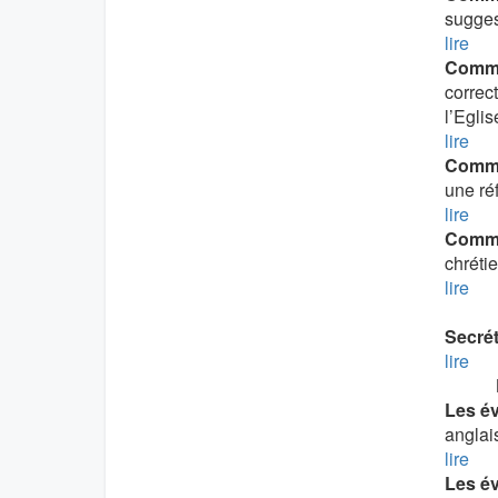
suggest
lire
Commis
correc
l’Eglis
lire
Commis
une ré
lire
Commis
chréti
lire
Secrét
lire
Les é
anglai
lire
Les é