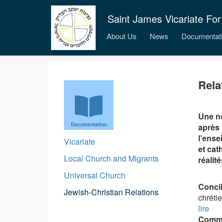
Saint James Vicariate For
About Us
News
Documentat
Rela
Une no
Documentation
après 
l’ense
Vicariate
et cat
Local Church and Migrants
réalit
Universal Church
Concil
Jewish-Christian Relations
chréti
lire
Commis