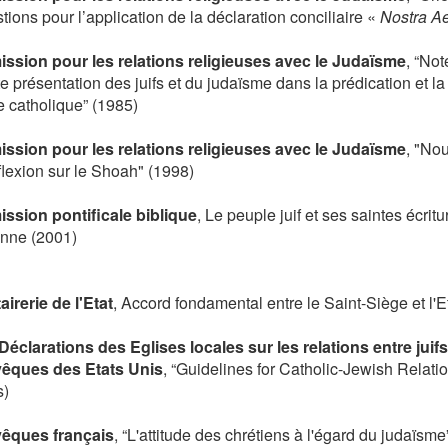
ions pour l’application de la déclaration conciliaire «
Nostra Ae
sion pour les relations religieuses avec le Judaïsme
, “No
te présentation des juifs et du judaïsme dans la prédication et l
e catholique” (1985)
sion pour les relations religieuses avec le Judaïsme
, "No
flexion sur le Shoah" (1998)
sion pontificale biblique
, Le peuple juif et ses saintes écrit
enne (2001)
airerie de l'Etat
, Accord fondamental entre le Saint-Siège et l'Et
Déclarations des Eglises locales sur les relations entre juifs
vêques des Etats Unis
, “Guidelines for Catholic-Jewish Relati
s)
vêques français
, “L'attitude des chrétiens à l'égard du judaïsme