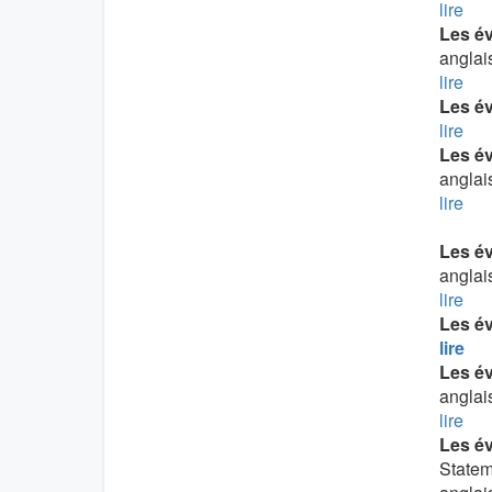
lire
Les é
anglai
lire
Les é
lire
Les é
anglai
lire
Les év
anglai
lire
Les é
lire
Les é
anglai
lire
Les év
Statem