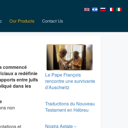
c
Our Products
Contact Us
s a commencé
iciaux a redéfinie
Le Pape François
apports entre juifs
rencontre une survivante
liqué dans les
d’Auschwitz
e
Traductions du Nouveau
ions non
Testament en Hébreu
Nostra Aetate –
entations et