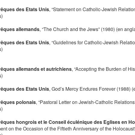
vêques des Etats Unis
, “Statement on Catholic-Jewish Relatio
s)
vêques allemands
, “The Church and the Jews” (1980) (en angla
vêques des Etats Unis
, “Guidelines for Catholic-Jewish Relati
s)
êques allemands et autrichiens
, “Accepting the Burden of His
s)
vêques des Etats Unis
, God’s Mercy Endures Forever (1988) (e
vêques polonais
, “Pastoral Letter on Jewish-Catholic Relations
s)
êques hongrois et le Conseil éculénique des Eglises en Ho
ent on the Occasion of the Fiftieth Anniversary of the Holocaust