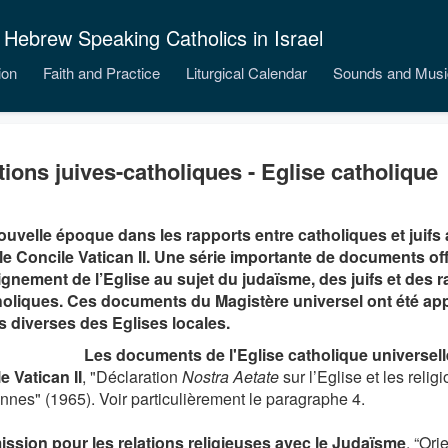
 Hebrew Speaking Catholics in Israel
ion
Faith and Practice
Liturgical Calendar
Sounds and Musi
tions juives-catholiques - Eglise catholique
uvelle époque dans les rapports entre catholiques et juif
le Concile Vatican II. Une série importante de documents off
ignement de l’Eglise au sujet du judaïsme, des juifs et des r
holiques. Ces documents du Magistère universel ont été app
és diverses des Eglises locales.
Les documents de l'Eglise catholique universell
e Vatican II
, "Déclaration
Nostra Aetate
sur l’Eglise et les relig
ennes" (1965). Voir particulièrement le paragraphe 4.
sion pour les relations religieuses avec le Judaïsme
, “Ori