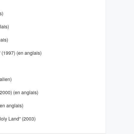
s)
lais)
ais)
 (1997) (en anglais)
alien)
(2000) (en anglais)
en anglais)
 Holy Land” (2003)