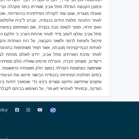
וכמובן הקבוצה הגדולה מתל אביב ששירתו בתור מקהלה וקרייני
גואנלה מנצרת, שגם עוזר לקהילה הפיליפינית בהיעדרותי, ואנוכ
לאחר החגיגה מלאת החיים בכנסייה, עברנו ל"בית אלסלאם"
האם תרזה, סמוך לקאזה נובה בנצרת, שם השתתפנו בסעודה פ
מתל אביב נאלצו לעזוב מייד לאחר ארוחת הערב כי חלקם היו
מיכאל ולאחות לרמה ולשאר הקבוצה, על רוח האחדות והקשר
לאחיות הבנדיקטיניות מטבחה, אשר תמיד משתתפות בחגיגות 
לאחר עזיבת האורחים מתל אביב, ירדנו לאולם מתחת לבי
ריקודים, משחקי חברה, והגרלת פרסים שאליה כולם ממתינים 
ששימשה כמתאמת הקהילה במשך חלק משנותיה הראשונות.
בסיום תהלוכת המחרוזת בכנסיית הבישור סיימנו את חגיגות
ומקווים ש
חידשנו ו
חיזקנו קשרים בינינו כדי שנמשיך לחיות בי
הצדקה, ובמיוחד לאחראי ז'אן-מרי, על השימוש בביתם לקבלת 
olicy