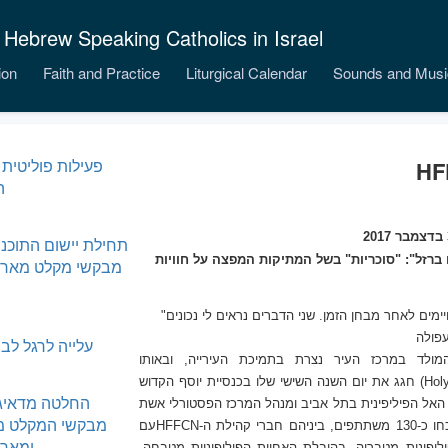
 Hebrew Speaking Catholics in Israel
ion
Faith and Practice
Liturgical Calendar
Sounds and Musi
פעילות פוליטית 
ה
תחילת יישום התוכני
ם ברזל": "סוכריות" בשל המתיקות המפצה על חוויות
מבקשי מקלט מארי
"ברזל", כי לאחר כמה שנים אנו מגלים שרכשנו כח ויציבות מסויימים לאחר מבחן הזמן. שני הדברים נראים לי נכונים
עלייה לרגל לב
מולד במרכז העיר נצרת בתמיכת העירייה, ובאותו
Hol
) חגג את יום השנה השישי שלו בכנסיית יוסף הקדוש
החלטה מדאיגה
האל הפיליפינית בתל אביב ומנהל המרכז הפסטורלי אשת
מבקשי המקלט מס
הילת ה-
HFFCN
עם
ומארי
ליפינית מטבריה, בהובלת האחיות הפיליפיניות מטבחה,