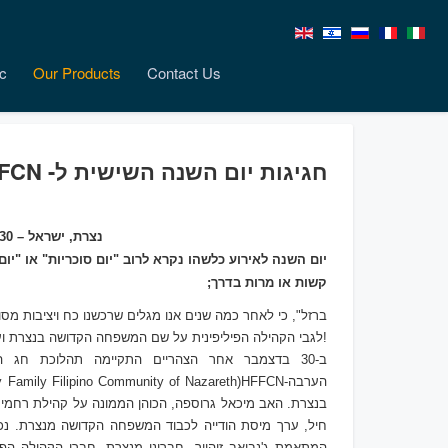
c
Our Products
Contact Us
חגיגות יום השנה השישית ל- HFFCN
נצרת, ישראל – 30 בדצמבר 2017
יום השנה לאירוע כלשהו נקרא לרוב "יום סוכריות" או "יו
קשות או מרות בדרך;
לגבי הקהילה הפיליפינית על שם המשפחה הקדושה בנצרת ועפולה!
ב-30 בדצמבר אחר הצהריים התקיימה תהלוכת חג ה
הערב
ה-
HFFCN
(
y Family Filipino Community of Nazareth
בנצרת. האב מיכאל גרוספה, הכוהן הממונה על קהילת רחמי 
חיל, ערך מיסת הודייה לכבוד המשפחה הקדושה מנצרת. נכחו כ-130 משתתפים, ביניהם חברי ק
ה
מתאמת ג'נביאב זוהייר, חברינו מנצרת, חברי הקהילה הפי