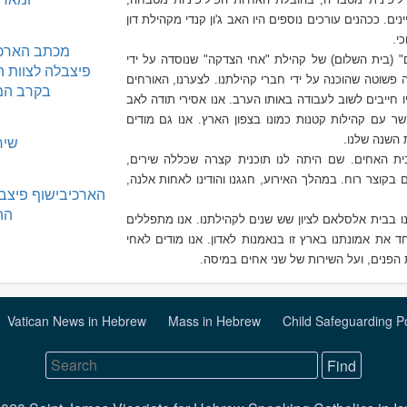
ם. ככהנים עורכים נוספים היו האב ג'ון קנדי מקהילת דון
י.
מכתב הארכי
 (בית השלום) של קהילת "אחי הצדקה" שנוסדה על ידי
פיצבלה לצוות ה
שוטה שהוכנה על ידי חברי קהילתנו. לצערנו, האורחים
בקרב המ
 חייבים לשוב לעבודה באותו הערב. אנו אסירי תודה לאב
 עם קהילות קטנות כמונו בצפון הארץ. אנו גם מודים
שיר
השנה שלנו.
ת האחים. שם היתה לנו תוכנית קצרה שכללה שירים,
בקוצר רוח. במהלך האירוע, חגגנו והודינו לאחות אלנה,
הארכיבישוף פיצב
הה
ינו בבית אלסלאם
ל
ציון שש שנים לקהילתנו. אנו מתפללים
חד את אמונתנו בארץ זו בנאמנות לאדון. אנו מודים לאחי
הפנים, ועל השירות של שני אחים במיסה.
Vatican News in Hebrew
Mass in Hebrew
Child Safeguarding P