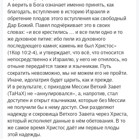
А верить в Бога означает именно принять, как
благодать, вступление в историю Израиля и
обретение плодов этого вступления как свободный
Дар Божий. Павел подчёркивает это в своих
словах: «и все крестились … и все пили одно и то
же духовное питие: ибо пили из духовного
последующего камня; камень же был Христос»
(1Кор 10:2-4), и утверждает, что всё, что относится
непосредственно к Израилю, у него не отнялось, но
отныне передаётся также и язычникам. Путь
сократить невозможно, мы не можем его не пройти.
Иначе, идолатрия будет царить, как и прежде.
И в результате, с приходом Мессии Ветхий Завет
(ТаНаХ) не «аннулировался», а, напротив, стал
доступен и открыт язычникам, которые без Мессии
не получили бы к нему доступ. Они разделяют
надежду и сокровища Ветхого Завета через Христа,
который исполняет данные в нём обетования. В то
же самое время Христос даёт им первые плоды
этой надежды.