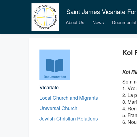
Saint James Vicariate For
About Us
News
Documentat
Kol 
Kol Ri
Documentation
Somma
Vicariate
1. Vœ
2. La p
Local Church and Migrants
3. Mar
Universal Church
4. Ren
5. Fran
Jewish-Christian Relations
6. Nou