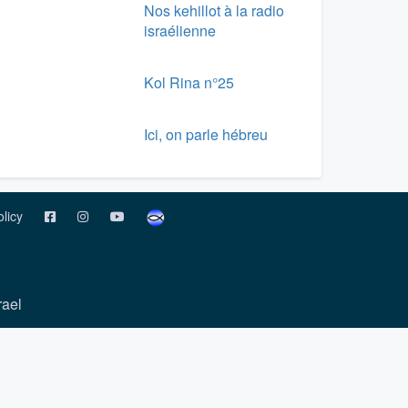
Nos kehillot à la radio
israélienne
Kol Rina n°25
Ici, on parle hébreu
olicy
rael