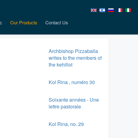
c
Our Products
Contact Us
Archbishop Pizzaballa
writes to the members of
the kehillot
Kol Rina , numéro 30
Soixante années - Une
lettre pastorale
Kol Rina, no. 29