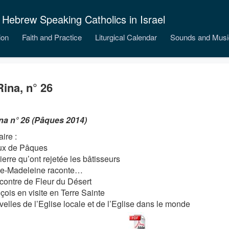
 Hebrew Speaking Catholics in Israel
ion
Faith and Practice
Liturgical Calendar
Sounds and Musi
Rina, n° 26
na n° 26 (Pâques 2014)
ire :
ux de Pâques
ierre qu’ont rejetée les bâtisseurs
ie-Madeleine raconte…
contre de Fleur du Désert
çois en visite en Terre Sainte
velles de l’Eglise locale et de l’Eglise dans le monde