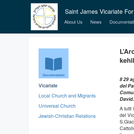
Saint James Vicariate For
About Us
News
Documentat
L’Ar
kehil
Documentation
Il 29 
Vicariate
del Pa
Comuni
Local Church and Migrants
David.
Universal Church
A tutti
del Vic
Jewish-Christian Relations
S.Giac
Cattoli