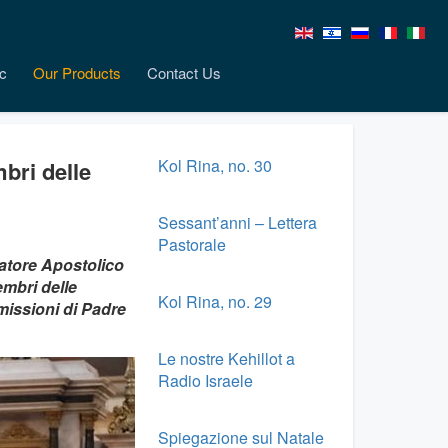
c
Our Products
Contact Us
Kol Rina, no. 30
bri delle
Sessant’anni – Lettera
Pastorale
ratore Apostolico
embri delle
Kol Rina, no. 29
missioni di Padre
Le nostre Kehillot a
Radio Israele
Spiegazione sul Natale