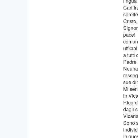
lingua
Cari fra
sorelle
Cristo, 
Signor
pace!
comun
ufficia
a tutti
Padre
Neuhau
rasseg
sue di
Mi sen
in Vica
Ricord
dagli s
Vicaria
Sono s
indivi
In que