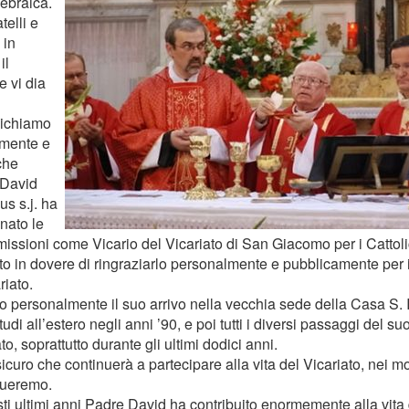
 ebraica.
telli e
 in
il
e vi dia
ichiamo
lmente e
 che
 David
s s.j. ha
nato le
missioni come Vicario del Vicariato di San Giacomo per i Cattolic
to in dovere di ringraziarlo personalmente e pubblicamente per i
riato.
o personalmente il suo arrivo nella vecchia sede della Casa S. Is
tudi all’estero negli anni ’90, e poi tutti i diversi passaggi del su
to, soprattutto durante gli ultimi dodici anni.
icuro che continuerà a partecipare alla vita del Vicariato, nei 
dueremo.
sti ultimi anni Padre David ha contribuito enormemente alla vita