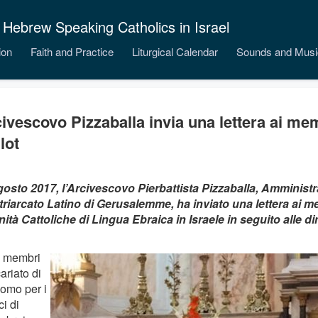
 Hebrew Speaking Catholics in Israel
ion
Faith and Practice
Liturgical Calendar
Sounds and Musi
civescovo Pizzaballa invia una lettera ai mem
lot
agosto 2017, l’Arcivescovo Pierbattista Pizzaballa, Amminist
triarcato Latino di Gerusalemme, ha inviato una lettera ai m
tà Cattoliche di Lingua Ebraica in Israele in seguito alle di
 i membri
ariato di
omo per i
ci di