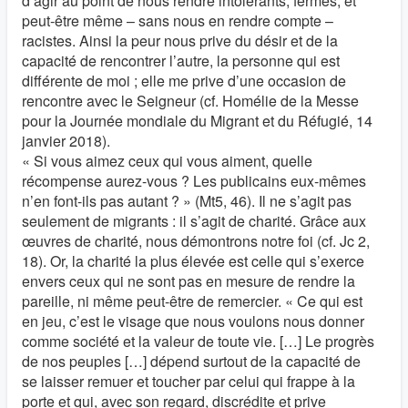
d’agir au point de nous rendre intolérants, fermés, et
peut-être même – sans nous en rendre compte –
racistes. Ainsi la peur nous prive du désir et de la
capacité de rencontrer l’autre, la personne qui est
différente de moi ; elle me prive d’une occasion de
rencontre avec le Seigneur (cf. Homélie de la Messe
pour la Journée mondiale du Migrant et du Réfugié, 14
janvier 2018).
« Si vous aimez ceux qui vous aiment, quelle
récompense aurez-vous ? Les publicains eux-mêmes
n’en font-ils pas autant ? » (Mt5, 46). Il ne s’agit pas
seulement de migrants : il s’agit de charité. Grâce aux
œuvres de charité, nous démontrons notre foi (cf. Jc 2,
18). Or, la charité la plus élevée est celle qui s’exerce
envers ceux qui ne sont pas en mesure de rendre la
pareille, ni même peut-être de remercier. « Ce qui est
en jeu, c’est le visage que nous voulons nous donner
comme société et la valeur de toute vie. […] Le progrès
de nos peuples […] dépend surtout de la capacité de
se laisser remuer et toucher par celui qui frappe à la
porte et qui, avec son regard, discrédite et prive