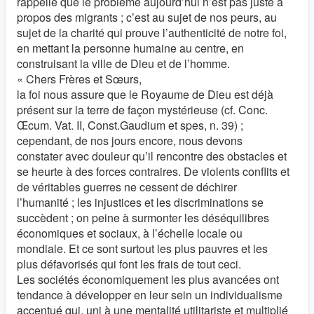
rappelle que le problème aujourd’hui n’est pas juste à
propos des migrants ; c’est au sujet de nos peurs, au
sujet de la charité qui prouve l’authenticité de notre foi,
en mettant la personne humaine au centre, en
construisant la ville de Dieu et de l’homme.
« Chers Frères et Sœurs,
la foi nous assure que le Royaume de Dieu est déjà
présent sur la terre de façon mystérieuse (cf. Conc.
Œcum. Vat. II, Const.Gaudium et spes, n. 39) ;
cependant, de nos jours encore, nous devons
constater avec douleur qu’il rencontre des obstacles et
se heurte à des forces contraires. De violents conflits et
de véritables guerres ne cessent de déchirer
l’humanité ; les injustices et les discriminations se
succèdent ; on peine à surmonter les déséquilibres
économiques et sociaux, à l’échelle locale ou
mondiale. Et ce sont surtout les plus pauvres et les
plus défavorisés qui font les frais de tout ceci.
Les sociétés économiquement les plus avancées ont
tendance à développer en leur sein un individualisme
accentué qui, uni à une mentalité utilitariste et multiplié