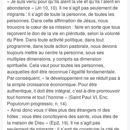
« Je suis venu pour qu’ils aient la vie et qu’ils l’aient en
abondance » (Jn 10, 10). Il ne s’agit pas seulement de
migrants : il s’agit de toute la personne, de toutes les
personnes. Dans cette affirmation de Jésus, nous
trouvons le cœur de sa mission : faire en sorte que tous
reçoivent le don de la vie en plénitude, selon la volonté
du Père. Dans toute activité politique, dans tout
programme, dans toute action pastorale, nous devons
toujours mettre au centre la personne, sous ses
multiples dimensions, y compris sa dimension
spirituelle. Cela vaut pour toutes les personnes,
auxquelles doit être reconnue l’égalité fondamentale.
Par conséquent, « le développement ne se réduit pas à
la simple croissance économique. Pour être
authentique, il doit être intégral, c’est-à-dire promouvoir
tout homme et tout l’homme » (Saint Paul VI, Enc.
Populorum progressio, n. 14).
« Ainsi donc vous n’êtes plus des étrangers ni des
hôtes ; vous êtes concitoyens des saints, vous êtes de
la maison de Dieu » (Ep2, 19). Il ne s’agit pas
seulement de migrants : il s’agit de construire la cité de