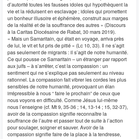
d’autorité toutes les fausses idoles qui hypothèquent la
vie et la réduisent en esclavage ; idoles qui promettent
un bonheur illusoire et éphémère, construit aux marges
de la réalité et de la souffrance des autres » (Discours
à la Caritas Diocésaine de Rabat, 30 mars 2019).
« Mais un Samaritain, qui était en voyage, arriva près
de lui, le vit et fut pris de pitié » (Lc 10, 33). Il ne s’agit
pas seulement de migrants : il s’agit de notre humanité.
Ce qui pousse ce Samaritain – un étranger par rapport
aux juifs – à s’arrêter, c’est la compassion : un
sentiment qui ne s’explique pas seulement au niveau
rationnel. La compassion fait vibrer les cordes les plus
sensibles de notre humanité, provoquant un élan
irrépressible à nous “ faire le prochain” de ceux que
nous voyons en difficulté. Comme Jésus lui-même
nous l’enseigne (cf. Mt 9, 35-36 ; 14, 13-14 ; 15, 32-37),
avoir de la compassion signifie reconnaître la
souffrance de l’autre et passer tout de suite à l’action
pour soulager, soigner et sauver. Avoir de la
compassion signifie faire de la place à la tendresse,