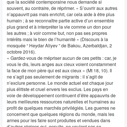
que la société contemporaine nous demande si
souvent, au contraire, de réprimer. « S’ouvrir aux autres
n’appauvrit pas mais enrichit, car cela aide à être plus
humain ; à se reconnaître partie active d’un ensemble
plus grand et à interpréter la vie comme un don pour
les autres ; à voir comme but, non pas ses propres
intérêts mais le bien de l’humanité » (Discours à la
mosquée “ Heydar Aliyev ” de Bakou, Azerbaïdjan, 2
octobre 2016).
« Gardez-vous de mépriser aucun de ces petits : car, je
vous le dis, leurs anges aux cieux voient constamment
la face de mon père qui est aux cieux » (Mt 18, 10). Il
ne s’agit pas seulement de migrants : il s’agit de
n’exclure personne. Le monde actuel est chaque jour
plus élitiste et cruel envers les exclus. Les pays en
voie de développement continuent d’être appauvris de
leurs meilleures ressources naturelles et humaines au
profit de quelques marchés privilégiés. Les guerres ne
concernent que quelques régions du monde, mais les
armes pour les faire sont produites et vendues dans
d’autres régions qui, ensuite, ne veulent pas se