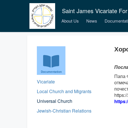
Saint James Vicariate For
About Us
News
Documentat
Хор
Посла
Documentation
Папа 
Vicariate
отмеч
почест
Local Church and Migrants
https:
Universal Church
https:
Jewish-Christian Relations