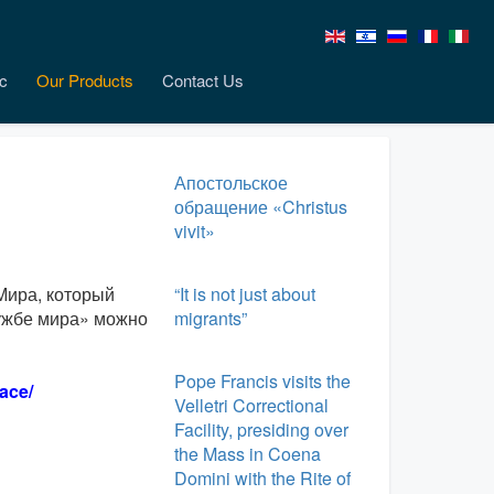
c
Our Products
Contact Us
Апостольское
обращение «Christus
vivit»
Мира, который
“It is not just about
лужбе мира» можно
migrants”
Pope Francis visits the
ace/
Velletri Correctional
Facility, presiding over
the Mass in Coena
Domini with the Rite of