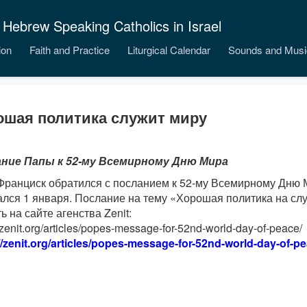
 Hebrew Speaking Catholics in Israel
ion
Faith and Practice
Liturgical Calendar
Sounds and Musi
ошая политика служит миру
ние Папы к 52-му Всемирному Дню Мира
Франциск обратился с посланием к 52-му Всемирному Дню 
ался 1 января. Послание на тему «Хорошая политика на с
ь на сайте агенства Zenit:
//zenit.org/articles/popes-message-for-52nd-world-day-of-peace/
//zenit.org/articles/popes-message-for-52nd-world-day-of-pe