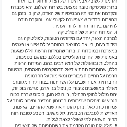
הזדמנות לשוב לאבני היסוד של הצדק והחוק. דבר אחד
ברור: פוליטיקה טובה נמצאת בשירות השלום. היא מכבדת
ומקדמת את זכויותיו הבסיסיות של האדם, שהן בו בזמן גם
מחויבות-הדדית שמאפשרת לקשרי אמון והוקרת תודה
להירקם בין דור ההווה לדור העתיד.
4. המידות הרעות של הפוליטיקה
למרבה הצער, יחד עם מידותיה הטובות, לפוליטיקה גם
מידות רעות, בין אם כתוצאה מחוסר-יכולת אישי או פגמים
במערכת ובמוסדותיה. ברור שהמידות הרעות הללו פוגעות
באמינות של החיים הפוליטיים בכללם, כמו גם בסמכות,
בהחלטות ובפעולות של המעורבים בהם. המידות הרעות
הללו, שחותרות תחת אידיאל הדמוקרטיה האמתית, ממיטות
חרפה על החיים הציבוריים ומאיימות על ההרמוניה
החברתית. אנו חושבים על השחיתות בצורותיה המגוונות:
מעילה במשאבים ציבוריים, ניצול בני אדם, פגיעה בזכויות,
יחס מזלזל לחוקי הקהילה, רווח לא הוגן, ביסוס שררה בכוח
הזרוע או היתלות שרירותית בבטחון המדינה וסירוב לוותר על
עמדות כוח. לאלו, ניתן להוסיף את שנאת-הזרים, הגזענות,
האדישות לסביבה הטבעית, גזל משאבי הטבע לטובת רווח
מהיר והשנאה למי שאולץ לצאת לגלות.
5. פוליטיקה טובה מקדמת את השתתפותם של הצעירים