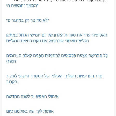
מסמך "המשיח חי"
"לא מדובר רק במהגרים"
האפיפיור ערך את סעודת האדון של יום חמישי הגדול במתקן
הכליאה וולטרי שברומא, עם טקס רחיצת הרגליים
כָּל הַבְּרִיאָה מְצַפָּה בְּכִסּוּפִים לְהִתְגַּלּוּת הַבָּנִים-לֵאלֹהִים (רומים
ח:19)
סדר העדיפויות השליחי העולמי של המסדר הישועי לעשור
הקרוב
איחולי האפיפיור לשנה החדשה
אותות לקדושה בעולמנו כיום