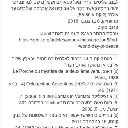
לִבָּם. שַׂלִּיטִים הוֹרִיד מֵעַל כִּסְאוֹתָם וּשְׁפָלִים שָׂם לְמָרוֹם. זָכַר
יהוה רַחֲמָיו כַּאֲשֶׁר דִבֵּר אֶל אֲבוֹתֵינוּ אֶל אַבְרָהָם וְאֶל זַרְעוֹ עַד
עוֹלָם" (לוקס א:55-50).
מהוותיקן, 8 בדצמבר 2018
פרנציסקוס
גירסת המסר באנגלית זמינה באתר Zenit:
https://zenit.org/articles/popes-message-for-52nd-
world-day-of-peace/
_________________________
[1] ראה לוקס ב:14: "כָּבוֹד לֵאלֹהִים בַּמְּרוֹמִים, וּבָאָרֶץ שָׁלוֹם
עַל בְּנֵי אָדָם אֲשֶׁר אוֹתָם רָצָה".
[2] ראה: Le Porche du mystère de la deuxième vertu,
Paris, 1986.
[3] ראה: איגרת שליחים Octogesima Adveniens (14 במאי
1971), 46.
[4] אינציקליקה Caritas in Veritate (29 ביוני 2009), 7.
[5] ראה נאום בתערוכה ובכנס "Civitas" בפדובה: "30
ימים", מס' 5, 2002.
[6] בנדיקטוס השישה-עשר, נאום בפני השלטונות של בנין,
קונטו, 19 בנובמבר 2011.
[7] אינציקליקה Pacem in Terris (11 באפריל 1963), 24.