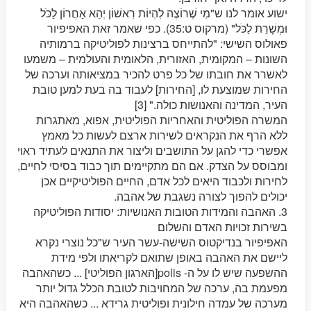
ישוע אומר לנו ש"מִי שֶׁרוֹצֶה לִהְיוֹת רִאשׁוֹן יְהֵא אַחֲרוֹן לַכֹּל
וּמְשָׁרֵת לַכֹּל" (מרקוס ט:35). כפי שאמר זאת האפיפיור
פאולוס השישי: "להתייחס ברצינות לפוליטיקה ברמותיה
השונות – המקומית, האזורית, הלאומית והעולמית – משמעו
לאשרר את חובתו של כל פרט להכיר במציאותה וערכה של
החירות שמוצעת לו, [החירות] לעבוד בה בעת למען טובת
העיר, המדינה והאנושות כולה." [3]
המשרה הפוליטית והאחריות הפוליטית, אפוא, מאתגרות
ללא הרף את הנקראים לשירות ארצם לעשות כל מאמץ
אפשרי כדי להגן על התושבים וליצור את התנאים לעתיד ראוי
ומבוסס על הצדק. אם הם מתקיימים תוך כבוד בסיסי לחיים,
לחירות ולכבוד היאים לכל אדם, החיים הפוליטיקיים אכן
יכולים להפוך לצורה נשגבת של אהבה.
3. האהבה והמידות הטובות האנושיות: יסודות הפוליטיקה
בשירות זכויות האדם והשלום
האפיפיור בנדיקטוס השישה-עשר העיר ש"כל נוצרי נקרא
ליישם את האהבה באופן שתואם לקריאתו ולפי מידת
ההשפעה שיש לו על ה- polis[הארגון הפוליטי] ... כשהאהבה
מפעמת בה, ערכה של המחויבות לטובת הכלל גדול יותר
מערכה של עמדה חילונית ופוליטית גרידא ... כשהאהבה היא