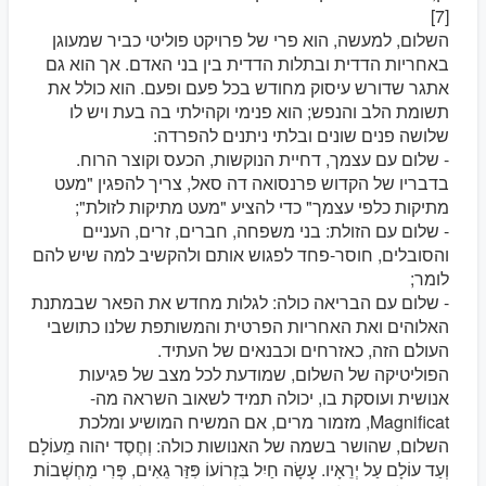
[7]
השלום, למעשה, הוא פרי של פרויקט פוליטי כביר שמעוגן
באחריות הדדית ובתלות הדדית בין בני האדם. אך הוא גם
אתגר שדורש עיסוק מחודש בכל פעם ופעם. הוא כולל את
תשומת הלב והנפש; הוא פנימי וקהילתי בה בעת ויש לו
שלושה פנים שונים ובלתי ניתנים להפרדה:
- שלום עם עצמך, דחיית הנוקשות, הכעס וקוצר הרוח.
בדבריו של הקדוש פרנסואה דה סאל, צריך להפגין "מעט
מתיקות כלפי עצמך" כדי להציע "מעט מתיקות לזולת";
- שלום עם הזולת: בני משפחה, חברים, זרים, העניים
והסובלים, חוסר-פחד לפגוש אותם ולהקשיב למה שיש להם
לומר;
- שלום עם הבריאה כולה: לגלות מחדש את הפאר שבמתנת
האלוהים ואת האחריות הפרטית והמשותפת שלנו כתושבי
העולם הזה, כאזרחים וכבנאים של העתיד.
הפוליטיקה של השלום, שמודעת לכל מצב של פגיעות
אנושית ועוסקת בו, יכולה תמיד לשאוב השראה מה-
Magnificat, מזמור מרים, אם המשיח המושיע ומלכת
השלום, שהושר בשמה של האנושות כולה: וְחֶסֶד יהוה מֵעוֹלָם
וְעַד עוֹלָם עַל יְרֵאָיו. עָשָׂה חַיִל בִּזְרוֹעוֹ פִּזַּר גֵאִים, פְּרִי מַחְשְׁבוֹת