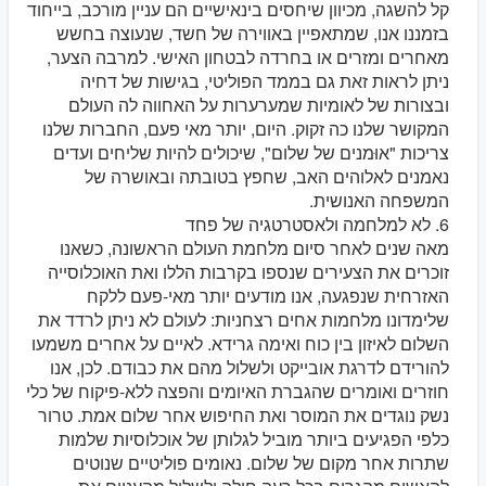
קל להשגה, מכיוון שיחסים בינאישיים הם עניין מורכב, בייחוד
בזמננו אנו, שמתאפיין באווירה של חשד, שנעוצה בחשש
מאחרים ומזרים או בחרדה לבטחון האישי. למרבה הצער,
ניתן לראות זאת גם בממד הפוליטי, בגישות של דחיה
ובצורות של לאומיות שמערערות על האחווה לה העולם
המקושר שלנו כה זקוק. היום, יותר מאי פעם, החברות שלנו
צריכות "אוּמנים של שלום", שיכולים להיות שליחים ועדים
נאמנים לאלוהים האב, שחפץ בטובתה ובאושרה של
המשפחה האנושית.
6. לא למלחמה ולאסטרטגיה של פחד
מאה שנים לאחר סיום מלחמת העולם הראשונה, כשאנו
זוכרים את הצעירים שנספו בקרבות הללו ואת האוכלוסייה
האזרחית שנפגעה, אנו מודעים יותר מאי-פעם ללקח
שלימדונו מלחמות אחים רצחניות: לעולם לא ניתן לרדד את
השלום לאיזון בין כוח ואימה גרידא. לאיים על אחרים משמעו
להורידם לדרגת אובייקט ולשלול מהם את כבודם. לכן, אנו
חוזרים ואומרים שהגברת האיומים והפצה ללא-פיקוח של כלי
נשק נוגדים את המוסר ואת החיפוש אחר שלום אמת. טרור
כלפי הפגיעים ביותר מוביל לגלותן של אוכלוסיות שלמות
שתרות אחר מקום של שלום. נאומים פוליטיים שנוטים