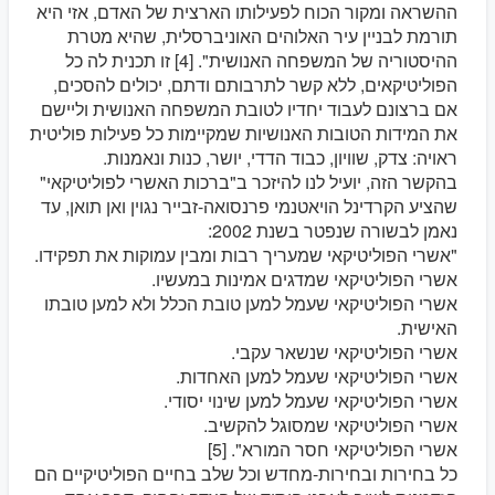
ההשראה ומקור הכוח לפעילותו הארצית של האדם, אזי היא
תורמת לבניין עיר האלוהים האוניברסלית, שהיא מטרת
ההיסטוריה של המשפחה האנושית". [4] זו תכנית לה כל
הפוליטיקאים, ללא קשר לתרבותם ודתם, יכולים להסכים,
אם ברצונם לעבוד יחדיו לטובת המשפחה האנושית וליישם
את המידות הטובות האנושיות שמקיימות כל פעילות פוליטית
ראויה: צדק, שוויון, כבוד הדדי, יושר, כנות ונאמנות.
בהקשר הזה, יועיל לנו להיזכר ב"ברכות האשרי לפוליטיקאי"
שהציע הקרדינל הויאטנמי פרנסואה-זבייר נגוין ואן תואן, עד
נאמן לבשורה שנפטר בשנת 2002:
"אשרי הפוליטיקאי שמעריך רבות ומבין עמוקות את תפקידו.
אשרי הפוליטיקאי שמדגים אמינות במעשיו.
אשרי הפוליטיקאי שעמל למען טובת הכלל ולא למען טובתו
האישית.
אשרי הפוליטיקאי שנשאר עקבי.
אשרי הפוליטיקאי שעמל למען האחדות.
אשרי הפוליטיקאי שעמל למען שינוי יסודי.
אשרי הפוליטיקאי שמסוגל להקשיב.
אשרי הפוליטיקאי חסר המורא". [5]
כל בחירות ובחירות-מחדש וכל שלב בחיים הפוליטיקיים הם