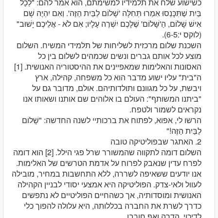
כשישוע שלח את תלמידיו למשימתם, הוא אמר להם: "לְכָל
בַּיִת שֶׁתִּכָּנְסוּ אִמְרוּ תְּחִלָּה 'שָׁלוֹם לַבַּיִת הַזֶּה'. וְאִם יִהְיֶה שָׁם
אִישׁ שָׁלוֹם, הַ'שָּׁלוֹם' שֶׁלָּכֶם יִשְׁרֶה עָלָיו; אִם לֹא - אֲלֵיכֶם יָשׁוּב"
(לוקס י:6-5).
השכנת שלום מרכזית לשליחות של תלמידי המשיח. השלום
מוצע לכל אותם גברים ונשים שכמהים לשלום בין כל
האסונות והאלימות שמאפיינים את ההיסטוריה האנושית. [1]
ה"בית" עליו ישוע מדבר הוא כל משפחה, קהילה, ארץ
ויבשת, על כל מגוונם ותולדותיהם. אולם, מדובר גם על
"ביתנו המשותף": העולם בו אלוהים שם אותנו ושאותו אנו
נקראים לשמור ולטפח.
הרשו לי, אפוא, לפתוח את ברכותיי לשנה החדשה: "שָׁלוֹם
לַבַּיִת הַזֶּה!"
2. האתגר שבפוליטיקה טובה
השלום דומה לתקווה שהמשורר שרל פגי הילל. [2] הוא דומה
לפרח עדין שנאבק לפרוח על אדמת הטרשים של האלימות.
אנו יודעים ששאיפה לשררה, ללא התחשבות במחיר, מובילה
לעוול ולאי-צדק. הפוליטיקה היא אמצעי יסודי לבניין הקהילה
האנושית ומוסדותיה, אך כשהחיים הפוליטיים לא נתפשים
כדרך לשרת את החברה בכללותה, היא עלולה להפוך כלי
לדיכוי, הדרה ואף חורבן.