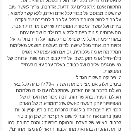
להאשים מהגרים בכל רעה חולה ולשלול מהעניים את
התקווה אינם מתקבלים על הדעת. אדרבה, צריך לאשר שוב
שהשלום מבוסס על כבוד לכל אדם ואדם, ללא קשר למוצאו,
על כבוד לחוק ולטובת הכלל, על כבוד לסביבה שהופקדה
בידינו ועל עושר המסורת המוסרית שירשנו מדורות העבר.
מחשבותינו פונות בייחוד לכל אותם ילדים שחיים עתה
באזורי עימות ולכל מי שפועל כדי לשמור על חייהם ולהגן על
זכויותיהם. אחד מכל שישה ילדים בעולמנו מושפע מאלימות
המלחמה או מהשלכותיה, גם אם הוא עצמו לא מגויס
כילד-חייל או מוחזק בשבי על ידי קבוצות חמושות. עדותם של
מי שמגנים עליהם ועל כבודם בעלת ערך עצום לעתיד
האנושות.
7. פרויקט השלום הגדול
בימים אלה, אנו מציינים את השנה ה-70 להכרזה לכל באי
העולם בדבר זכויות האדם, שהתקבלה עם סיום מלחמת
העולם השניה. בהקשר הזה, הבה נזכור את הערתו של
האפיפיור יוחנן העשרים-ושלושה: "המודעות של האדם
לזכויותיו חייבת להוביל אותו להכרה בחובותיו. קניין זכויות
טומן בחובו את החובה ליישום אותן זכויות, שכן הן ביטוי
לכבודו האישי של האדם. והחזקה בזכויות טומנת בחובה, כמו
כן, את ההכרה בהן ואת מתן הכבוד הראוי להן מצד אחרים".