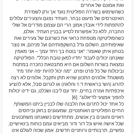
ואת אמונם של אחרים
כשהשימוש בשררה הפוליטית נועד אך ורק לשמירת
האינטרסים של מיעוט נבחר, העתיד נפגם והצעירים עלולים
להתפתות לידי אובדן אמון; הרי הם עצמם מודרים אל שולי
החברה, ללא כל אפשרות לסייע בבניין העתיד. אולם,
כשהפוליטיקה מטפחת כראוי את כשרונם של צעירים ואת
שאיפותיהם, השלום גדל בהשקפותיהם ועל פניהם, אז נוצר
בטחון איתן שאומר: "אני בוטח בך ויחד עמך – אני מאמין
שאנחנו יכולים לעבוד יחדיו למען טובת הכלל". הפוליטיקה
נמצאת בשרות השלום אם היא מתבטאת כהכרה במתנות
וביכולות של כל פרט ופרט. "מה יכול להיות יפה יותר מיד
מושטת? אלוהים התכוון שהיא תתן ותקבל. אלוהים לא רצה
להרוג (הש' בראשית ד:1 והלאה) או לגרום סבל, אלא להציע
איכפתיות ועזרה בחיים. יחד עם ליבנו ושכלנו, גם ידינו יכולות
להפוך אמצעי לדיאלוג". [6]
כל אחד יכול לתרום את הלבנה שלו לבניין ביתנו המשותף.
החיים הפוליטיים האותנטיים, שמעוגנים בחוק וביחסים
ראויים והוגנים בין אנשים, מתחדשים כשאנחנו משתכנעים
שכל אישה ואיש וכל דור ודור מביאים עמם כוחות בינאישיים,
נפשיים, תרבותיים ורוחניים חדשים. אמון שכזה לעולם אינו