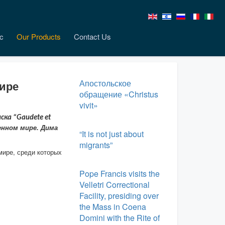
c
Our Products
Contact Us
Апостольское
ире
обращение «Christus
vivit»
ка “Gaudete et
енном мире.
Дима
“It is not just about
migrants”
мире, среди которых
Pope Francis visits the
Velletri Correctional
Facility, presiding over
the Mass in Coena
Domini with the Rite of