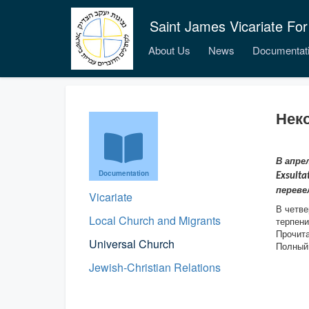
Saint James Vicariate For
About Us
News
Documentat
Нек
В апре
Documentation
Exsulta
переве
Vicariate
В четве
Local Church and Migrants
терпени
Прочита
Universal Church
Полный 
Jewish-Christian Relations