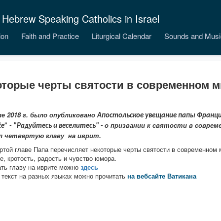
 Hebrew Speaking Catholics in Israel
ion
Faith and Practice
Liturgical Calendar
Sounds and Musi
оторые черты святости в современном м
ле 2018 г. было опубликовано
Апостольское увещание папы Францис
о призвании к святости в соврем
te” - "Радуйтесь и веселитесь" -
л четвертую главу на иврит.
ртой главе Папа перечисляет некоторые черты святости в современном 
е, кротость, радость и чувство юмора.
ть главу на иврите можно
здесь
текст на разных языках можно прочитать
на вебсайте Ватикана