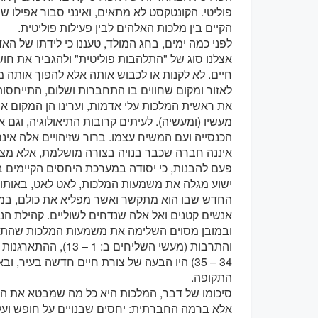
פוליטי. הקונטקסט לא מתאים, ואינני סבור אפילו ש
הקיים בין מלכות האלהים לבין פעילות פוליטית.
לפני כמה ימים, בחג המולד, טעננו כי לידתו של האד
אצלנו סוג של "התלהבות פוליטית" ולהגביר את חוש
חיים. לא לקנות או לכבוש אותה אלא להפוך אותה מ
לאזור ומקום שחווים בו התחברות ושלום, התייחסות 
את ראשית המלכות עלי אדמות, וערינו הן המקום א
מעשיו (ומעשיה). לעיתים קרובות התיאולוגיה, וגם 
הכנסייה ועם המשיח עצמו. ברור שזיהויים אלה אינם
איננה חברה שכבר בנויה בצורה מושלמת, אלא מצ
פעם להבנות, כי יסודה במערכת היחסים הקיימים בי
ישוע מגלה את משמעות המלכות, לאט לאט, באותות 
החדש שבו הוא מתקשר ואשר מפליא את כולם, במי
אנשים קטנים ואל אלה שנדחים לשוליים. קהילת הנ
ובמובן מסוים השלימה את משמעות המלכות שהתחי
והתרבות (מעשי השליחי
34 – 35) היו הבעה של צורת חיים חדשה בעיר,
התקופה.
סיכומו של דבר, המלכות היא כל מה שמבטא את הח
אלא ברמה החברתית: יחסים שבנויים על חופש ועל 