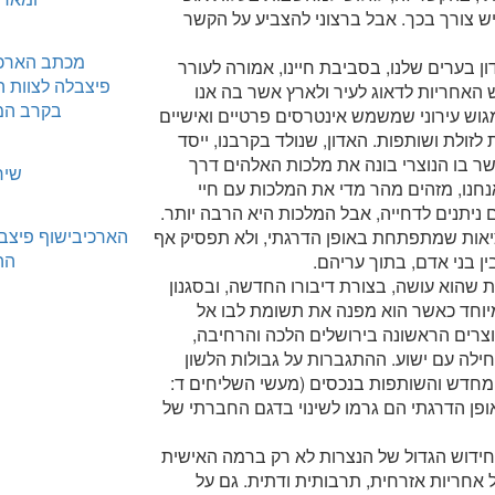
יש צורך בכך. אבל ברצוני להצביע על הקשר
מכתב הארכי
ון בערים שלנו, בסביבת חיינו, אמורה לעורר
פיצבלה לצוות ה
 האחריות לדאוג לעיר ולארץ אשר בה אנו
בקרב המ
גוש עירוני שמשמש אינטרסים פרטיים ואישיים
לזולת ושותפות. האדון, שנולד בקרבנו, ייסד
שר בו הנוצרי בונה את מלכות האלהים דרך
שיר
אנחנו, מזהים מהר מדי את המלכות עם חיי
 ניתנים לדחייה, אבל המלכות היא הרבה יותר.
הארכיבישוף פיצב
יאות שמתפתחת באופן הדרגתי, ולא תפסיק אף
הה
ן בני אדם, בתוך עריהם.
שהוא עושה, בצורת דיבורו החדשה, ובסגנון
וחד כאשר הוא מפנה את תשומת לבו אל
וצרים הראשונה בירושלים הלכה והרחיבה,
לה עם ישוע. ההתגברות על גבולות הלשון
ם ב: 1 – 13), ההתארגנות מחדש והשותפות בנכסים (מעשי השליחים ד:
 ובאופן הדרגתי הם גרמו לשינוי בדגם החברתי של
ידוש הגדול של הנצרות לא רק ברמה האישית
אחריות אזרחית, תרבותית ודתית. גם על