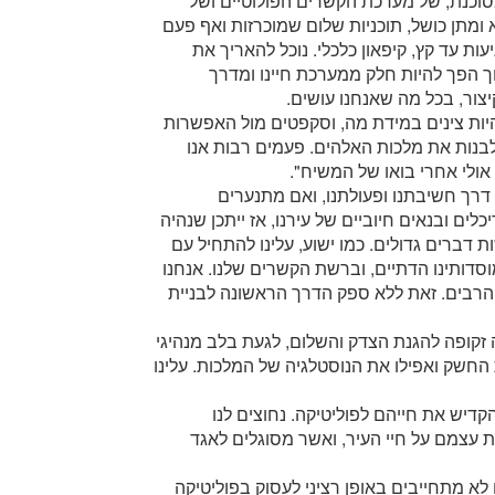
וכנת, של מערכת הקשרים הפולוטיים ושל
מתן כושל, תוכניות שלום שמוכרזות ואף פעם
ת עד קץ, קיפאון כלכלי. נוכל להאריך את
ך הפך להיות חלק ממערכת חיינו ומדרך
יצור, בכל מה שאנחנו עושים.
היות צינים במידת מה, וסקפטים מול האפשרות
 לבנות את מלכות האלהים. פעמים רבות אנו
, אולי אחרי בואו של המשיח".
דרך חשיבתנו ופעולתנו, ואם מתנערים
לים ובנאים חיוביים של עירנו, אז ייתכן שנהיה
דברים גדולים. כמו ישוע, עלינו להתחיל עם
מוסדותינו הדתיים, וברשת הקשרים שלנו. אנחנו
הרבים. זאת ללא ספק הדרך הראשונה לבניית
 זקופה להגנת הצדק והשלום, לגעת בלב מנהיגי
החשק ואפילו את הנוסטלגיה של המלכות. עלינו
קדיש את חייהם לפוליטיקה. נחוצים לנו
ת עצמם על חיי העיר, ואשר מסוגלים לאגד
 לא מתחייבים באופן רציני לעסוק בפוליטיקה