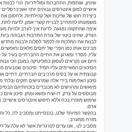
שיוויון, שותפות, התחברות וסולידריות. הרי לבנות
אישיים למען אינטרסים גבוהים יותר ואוניברסליים
ביצירת חוש של שייכות ושל קהילתיות, ולחסום את כ
משמעותו להתחייב לבניית קשרי אמון, לדעת לתת, 
איפה שהתקווה נפגעה, לדעת איך לערב ולהיות מע
הצדק, שהינו ביטוי של צורת התרבות הגבוהה ביו
לבנות את המלכות זה ללמוד לסלוח ולבנות מחדש ע
מבינים אותו כמו הפרי של יחסים מלאים וחופשיים. 
עליו, מסדר ומארגן את החיים החברתיים בעיר על 
היום אנו נקראים לעסוק בפוליטיקה במובן הכי גבוה
הסיכונים המאיימים עליו תמיד. סיכונים שנובעים מצ
קבוצתית או על בסיס מרכיבים חברתיים, דתיים או את
סיכון האלימות בידי אלה שמרגישים חזקים ובלתי מ
מיואשים ומרגישים לא מכובדים בזכויותיהם הבסיסי
מבוססים על צדק, דו-שיח ומשא ומתן. סיכון איום כ
שימוש מופרז בכח וללא חיפוש אינטרסים אישיים, ו
אדם.
בהקשר המיוחד שלנו, בכנסייתנו ומסביב לה, כל זה
מזרח ממערב.
מסביב לנו , אנו עדים לטרגדיות אשר לא עלה על דע