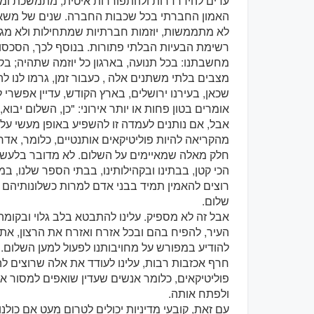
עדים להידרדרות ולהתפוררות איטית, מתמשכת ומס
האמון החברתי בכל שכבות החברה. שנים של משא ו
לא מתממשות, יוזמות חברתיות שמתחילות ולא מגיעו
רשימת הבעיות הבלתי פתורות. בנוסף לכך, הסכסו
מחשבתנו: בכל תנועה, בארגון כל יוזמה שתהיה; בק
מצבים בלתי משתנים אלה , כעבור זמן, גרמו לנו ל
שכאן, בעירנו ירושלים, בארץ הקודש, עדיין אפשרי
אומרים בטון פחות או יותר אירוני: "כן, השלום יבוא
אבל, אם נותנים לעמדה זו להשפיע באופן מעשי על 
מהקריאה להיות פוליטיקאים אותנטיים, כלומר, אדריכ
חלק מאלה שמאיימים על השלום. לא מדובר בלעשות 
הכי קטן, בבתינו ובקהילותינו, בבתי הספר שלנו, ב
רוצים להאמין תמיד בבני אדם למרות כשלונותיהם 
שלום.
אבל זה לא מספיק. עלינו להתבטא בלב גלוי ובקומה
העיר, להפיח בהם ובכל אזרח ואזרח את הרצון, את 
להודיע במפורש על מחויבותנו לפעול למען השלום.
חרף אכזבות רבות, עלינו לעודד את אלה שרוצים לה
פוליטיקאים, כלומר אנשים שעדין שואפים למסור א
ולפתח אותה.
עם זאת, קובעי מדיניות יכולים לטרום מעט אם כולנו