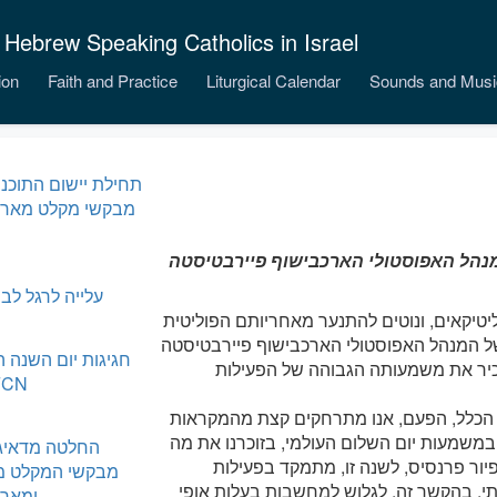
 Hebrew Speaking Catholics in Israel
ion
Faith and Practice
Liturgical Calendar
Sounds and Musi
תחילת יישום התוכני
מבקשי מקלט מארי
מנהל האפוסטולי הארכבישוף פיירבטיסטה
עלייה לרגל לב
טיקאים, ונוטים להתנער מאחריותם הפוליטית
ל המנהל האפוסטולי הארכבישוף פיירבטיסטה
חגיגות יום השנה 
 החדשה 2019, בה הוא מזכיר את משמעותה הגבוהה של הפעילות
ל- N
מן הכלל, הפעם, אנו מתרחקים קצת מהמקראות
במשמעות יום השלום העולמי, בזוכרנו את מה
החלטה מדאיגה
יור פרנסיס, לשנה זו, מתמקד בפעילות
מבקשי המקלט מס
ותי, בהקשר זה, לגלוש למחשבות בעלות אופי
ומארי