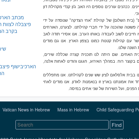
ם. ככהנים עורכים נוספים היו האב ג'ון קנדי מקהילת דון
י.
מכתב הארכי
 (בית השלום) של קהילת "אחי הצדקה" שנוסדה על ידי
פיצבלה לצוות ה
שוטה שהוכנה על ידי חברי קהילתנו. לצערנו, האורחים
בקרב המ
 חייבים לשוב לעבודה באותו הערב. אנו אסירי תודה לאב
 עם קהילות קטנות כמונו בצפון הארץ. אנו גם מודים
שיר
השנה שלנו.
ת האחים. שם היתה לנו תוכנית קצרה שכללה שירים,
בקוצר רוח. במהלך האירוע, חגגנו והודינו לאחות אלנה,
הארכיבישוף פיצב
הה
ינו בבית אלסלאם
ל
ציון שש שנים לקהילתנו. אנו מתפללים
חד את אמונתנו בארץ זו בנאמנות לאדון. אנו מודים לאחי
הפנים, ועל השירות של שני אחים במיסה.
Vatican News in Hebrew
Mass in Hebrew
Child Safeguarding P