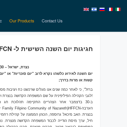
c
Our Products
Contact Us
חגיגות יום השנה השישית ל- HFFCN
נצרת, ישראל – 30 בדצמבר 2017
יום השנה לאירוע כלשהו נקרא לרוב "יום סוכריות" או "יו
קשות או מרות בדרך;
לגבי הקהילה הפיליפינית על שם המשפחה הקדושה בנצרת ועפולה!
ב-30 בדצמבר אחר הצהריים התקיימה תהלוכת חג ה
הערב
ה-
HFFCN
(
y Family Filipino Community of Nazareth
בנצרת. האב מיכאל גרוספה, הכוהן הממונה על קהילת רחמי 
חיל, ערך מיסת הודייה לכבוד המשפחה הקדושה מנצרת. נכחו כ-130 משתתפים, ביניהם חברי ק
ה
מתאמת ג'נביאב זוהייר, חברינו מנצרת, חברי הקהילה הפי