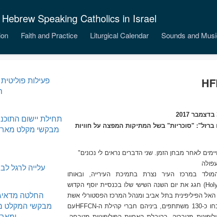
 Hebrew Speaking Catholics in Israel
ion
Faith and Practice
Liturgical Calendar
Sounds and Musi
פעילות פוליטית 
ה
תחילת יישום התוכני
ם ברזל": "סוכריות" בשל המתיקות המפצה על חוויות
מבקשי מקלט מארי
"ברזל", כי לאחר כמה שנים אנו מגלים שרכשנו כח ויציבות מסויימים לאחר מבחן הזמן. שני הדברים נראים לי נכונים
עלייה לרגל לב
מולד במרכז העיר נצרת בתמיכת העירייה, ובאותו
Hol
) חגג את יום השנה השישי שלו בכנסיית יוסף הקדוש
החלטה מדאיגה
האל הפיליפינית בתל אביב ומנהל המרכז הפסטורלי אשת
מבקשי המקלט מס
הילת ה-
HFFCN
עם
ומארי
ליפינית מטבריה, בהובלת האחיות הפיליפיניות מטבחה,