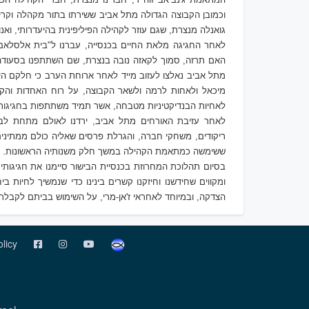
וכמובן הקבוצה הגדולה מתל אביב ששירתו בתור מקהלה וקרייני
גואנלה מנצרת, שגם עוזר לקהילה הפיליפינית בהיעדרותי, ואנוכ
לאחר החגיגה מלאת החיים בכנסייה, עברנו ל"בית אלסלאם"
האם תרזה, סמוך לקאזה נובה בנצרת, שם השתתפנו בסעודה פ
מתל אביב נאלצו לעזוב מייד לאחר ארוחת הערב כי חלקם היו
מיכאל ולאחות לרמה ולשאר הקבוצה, על רוח האחדות והקשר
לאחיות הבנדיקטיניות מטבחה, אשר תמיד משתתפות בחגיגות 
לאחר עזיבת האורחים מתל אביב, ירדנו לאולם מתחת לבי
ריקודים, משחקי חברה, והגרלת פרסים שאליה כולם ממתינים 
ששימשה כמתאמת הקהילה במשך חלק משנותיה הראשונות.
בסיום תהלוכת המחרוזת בכנסיית הבישור סיימנו את חגיגות
ומקווים ש
חידשנו ו
חיזקנו קשרים בינינו כדי שנמשיך לחיות בי
הצדקה, ובמיוחד לאחראי ז'אן-מרי, על השימוש בביתם לקבלת 
olicy