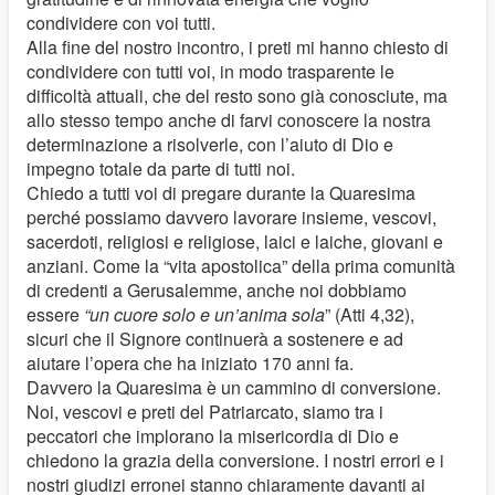
condividere con voi tutti.
Alla fine del nostro incontro, i preti mi hanno chiesto di
condividere con tutti voi, in modo trasparente le
difficoltà attuali, che del resto sono già conosciute, ma
allo stesso tempo anche di farvi conoscere la nostra
determinazione a risolverle, con l’aiuto di Dio e
impegno totale da parte di tutti noi.
Chiedo a tutti voi di pregare durante la Quaresima
perché possiamo davvero lavorare insieme, vescovi,
sacerdoti, religiosi e religiose, laici e laiche, giovani e
anziani. Come la “vita apostolica” della prima comunità
di credenti a Gerusalemme, anche noi dobbiamo
essere
“un cuore solo e un’anima sola
” (Atti 4,32),
sicuri che il Signore continuerà a sostenere e ad
aiutare l’opera che ha iniziato 170 anni fa.
Davvero la Quaresima è un cammino di conversione.
Noi, vescovi e preti del Patriarcato, siamo tra i
peccatori che implorano la misericordia di Dio e
chiedono la grazia della conversione. I nostri errori e i
nostri giudizi erronei stanno chiaramente davanti ai