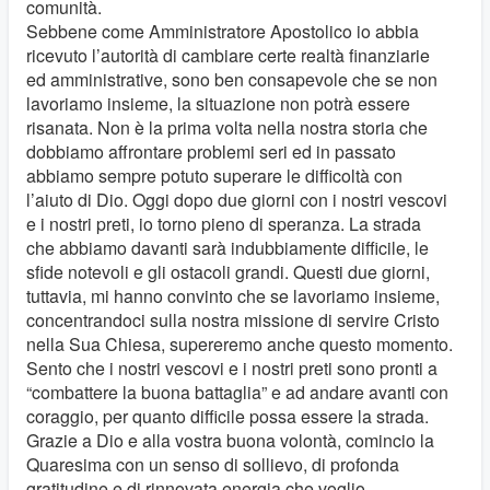
comunità.
Sebbene come Amministratore Apostolico io abbia
ricevuto l’autorità di cambiare certe realtà finanziarie
ed amministrative, sono ben consapevole che se non
lavoriamo insieme, la situazione non potrà essere
risanata. Non è la prima volta nella nostra storia che
dobbiamo affrontare problemi seri ed in passato
abbiamo sempre potuto superare le difficoltà con
l’aiuto di Dio. Oggi dopo due giorni con i nostri vescovi
e i nostri preti, io torno pieno di speranza. La strada
che abbiamo davanti sarà indubbiamente difficile, le
sfide notevoli e gli ostacoli grandi. Questi due giorni,
tuttavia, mi hanno convinto che se lavoriamo insieme,
concentrandoci sulla nostra missione di servire Cristo
nella Sua Chiesa, supereremo anche questo momento.
Sento che i nostri vescovi e i nostri preti sono pronti a
“combattere la buona battaglia” e ad andare avanti con
coraggio, per quanto difficile possa essere la strada.
Grazie a Dio e alla vostra buona volontà, comincio la
Quaresima con un senso di sollievo, di profonda
gratitudine e di rinnovata energia che voglio