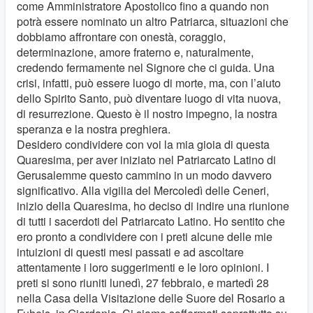
come Amministratore Apostolico fino a quando non
potrà essere nominato un altro Patriarca, situazioni che
dobbiamo affrontare con onestà, coraggio,
determinazione, amore fraterno e, naturalmente,
credendo fermamente nel Signore che ci guida. Una
crisi, infatti, può essere luogo di morte, ma, con l’aiuto
dello Spirito Santo, può diventare luogo di vita nuova,
di resurrezione. Questo è il nostro impegno, la nostra
speranza e la nostra preghiera.
Desidero condividere con voi la mia gioia di questa
Quaresima, per aver iniziato nel Patriarcato Latino di
Gerusalemme questo cammino in un modo davvero
significativo. Alla vigilia del Mercoledì delle Ceneri,
inizio della Quaresima, ho deciso di indire una riunione
di tutti i sacerdoti del Patriarcato Latino. Ho sentito che
ero pronto a condividere con i preti alcune delle mie
intuizioni di questi mesi passati e ad ascoltare
attentamente i loro suggerimenti e le loro opinioni. I
preti si sono riuniti lunedì, 27 febbraio, e martedì 28
nella Casa della Visitazione delle Suore del Rosario a