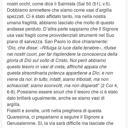
nostri occhi, come dice il Salmista (Sal 50 (51), v.5).
Dobbiamo ammettere che siamo come vasi d’argilla
spezzati. Ci è stato affidato tanto, ma nella nostra
umana fragilità, abbiamo lasciato che molto di questo
andasse perduto. D’altra parte sappiamo che il Signore
usa vasi fragili come provvidenziali strumenti nel Suo
piano di salvezza. San Paolo lo dice chiaramente:
“
Dio, che disse: «Rifulga la luce dalle tenebre», rifulse
nei nostri cuori, per far risplendere la conoscenza della
gloria di Dio sul volto di Cristo. Noi però abbiamo
questo tesoro in vasi di creta, affinché appaia che
questa straordinaria potenza appartiene a Dio, e non
viene da noi. In tutto, infatti, siamo tribolati, ma non
schiacciati; siamo sconvolti, ma non disperati
” (2 Cor 4,
6-8). Possiamo essere sicuri che il tesoro che ci è stato
dato brillerà ugualmente, anche se siamo vasi di
argilla.
Fratelli e sorelle, uniti nella preghiera di questa
Quaresima, ci prepariamo a seguire il Signore a
Gerusalemme. Sì, la via sarà difficile ma lasciate che