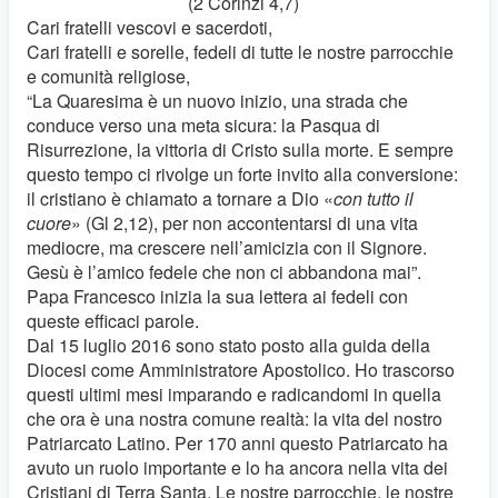
(2 Corinzi 4,7)
Cari fratelli vescovi e sacerdoti,
Cari fratelli e sorelle, fedeli di tutte le nostre parrocchie
e comunità religiose,
“La Quaresima è un nuovo inizio, una strada che
conduce verso una meta sicura: la Pasqua di
Risurrezione, la vittoria di Cristo sulla morte. E sempre
questo tempo ci rivolge un forte invito alla conversione:
il cristiano è chiamato a tornare a Dio «
con tutto il
cuore
» (Gl 2,12), per non accontentarsi di una vita
mediocre, ma crescere nell’amicizia con il Signore.
Gesù è l’amico fedele che non ci abbandona mai”.
Papa Francesco inizia la sua lettera ai fedeli con
queste efficaci parole.
Dal 15 luglio 2016 sono stato posto alla guida della
Diocesi come Amministratore Apostolico. Ho trascorso
questi ultimi mesi imparando e radicandomi in quella
che ora è una nostra comune realtà: la vita del nostro
Patriarcato Latino. Per 170 anni questo Patriarcato ha
avuto un ruolo importante e lo ha ancora nella vita dei
Cristiani di Terra Santa. Le nostre parrocchie, le nostre