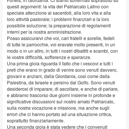
Fuheis, in Giordania. Ci siamo soffermati soprattutto su
questi argomenti: la vita del Patriarcato Latino con
speciale attenzione ai sacerdoti, alla loro vita e alla
loro attività pastorale; i problemi finanziari e la loro
possibile soluzione; la preparazione di regolamenti
interni per la nostra amministrazione.
Posso assicurarvi che voi, cari fratelli e sorelle, fedeli
di tutte le parrocchie, voi eravate molto presenti, in un
modo o in un altro, in tutti i nostri dibattiti e scambi, con
le vostre difficoltà, sofferenze e speranze.
Una prima gioia riguarda il fatto che i vescovi e tutti i
preti che erano in grado di venire sono venuti davvero,
giovani e anziani, dalla Giordania, così come dalla
Palestina, da Israele e persino dal Golfo. Sono venuti
desiderosi di imparare, di ascoltare, e anche di parlare,
e abbiamo trascorso due giorni insieme in profonde e
significative discussioni sul nostro amato Patriarcato,
sulla nostra vocazione e missione, ma anche sugli
errori che ci hanno portato ad una situazione critica,
soprattutto finanziariamente.
Una seconda gioia è stata vedere che i convenuti