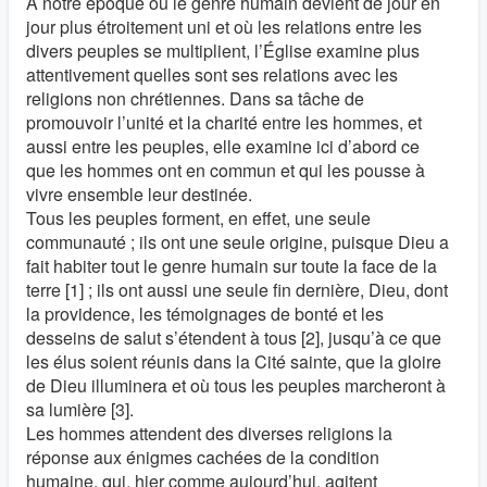
À notre époque où le genre humain devient de jour en
jour plus étroitement uni et où les relations entre les
divers peuples se multiplient, l’Église examine plus
attentivement quelles sont ses relations avec les
religions non chrétiennes. Dans sa tâche de
promouvoir l’unité et la charité entre les hommes, et
aussi entre les peuples, elle examine ici d’abord ce
que les hommes ont en commun et qui les pousse à
vivre ensemble leur destinée.
Tous les peuples forment, en effet, une seule
communauté ; ils ont une seule origine, puisque Dieu a
fait habiter tout le genre humain sur toute la face de la
terre [1] ; ils ont aussi une seule fin dernière, Dieu, dont
la providence, les témoignages de bonté et les
desseins de salut s’étendent à tous [2], jusqu’à ce que
les élus soient réunis dans la Cité sainte, que la gloire
de Dieu illuminera et où tous les peuples marcheront à
sa lumière [3].
Les hommes attendent des diverses religions la
réponse aux énigmes cachées de la condition
humaine, qui, hier comme aujourd’hui, agitent