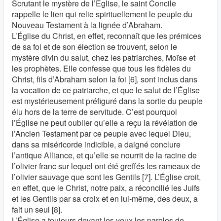
Scrutant le mystère de l’Église, le saint Concile
rappelle le lien qui relie spirituellement le peuple du
Nouveau Testament à la lignée d’Abraham.
L’Église du Christ, en effet, reconnaît que les prémices
de sa foi et de son élection se trouvent, selon le
mystère divin du salut, chez les patriarches, Moïse et
les prophètes. Elle confesse que tous les fidèles du
Christ, fils d’Abraham selon la foi [6], sont inclus dans
la vocation de ce patriarche, et que le salut de l’Église
est mystérieusement préfiguré dans la sortie du peuple
élu hors de la terre de servitude. C’est pourquoi
l’Église ne peut oublier qu’elle a reçu la révélation de
l’Ancien Testament par ce peuple avec lequel Dieu,
dans sa miséricorde indicible, a daigné conclure
l’antique Alliance, et qu’elle se nourrit de la racine de
l’olivier franc sur lequel ont été greffés les rameaux de
l’olivier sauvage que sont les Gentils [7]. L’Église croit,
en effet, que le Christ, notre paix, a réconcilié les Juifs
et les Gentils par sa croix et en lui-même, des deux, a
fait un seul [8].
L’Église a toujours devant les yeux les paroles de