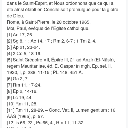
dans le Saint-Esprit, et Nous ordonnons que ce qui a
été ainsi établi en Concile soit promulgué pour la gloire
de Dieu.
Rome, à Saint-Pierre, le 28 octobre 1965.
Moi, Paul, évêque de l’Église catholique.
[1] Ac 17, 26.
[2] Sg 8, 1 ; Ac 14, 17 ; Rm 2, 6-7 ; 1 Tm 2, 4.
[3] Ap 21, 23-24.
[4] 2 Co 5, 18-19.
[5] Saint Grégoire VII, Épître III, 21 ad Anzir (El-Nâsir),
regem Mauritaniae, éd. E. Caspar in mgh, Ep. sel. II,
1920, I, p. 288, 11-15 ; PL 148, 451 A.
[6] Ga 3, 7.
[7] Rm 11, 17-24.
[8] Ep 2, 14-16.
[9] Lc 19, 44.
[10] Rm 11, 28.
[11] Rm 11, 28-29. – Conc. Vat. II, Lumen gentium : 16
AAS (1965), p. 57.
[12] Is 66, 23 ; Ps 65, 4 ; Rm 11, 11-32.