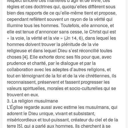
respect sincère ces manières d’agir et de vivre, ces
règles et ces doctrines qui, quoiqu’elles diffèrent sous
bien des rapports de ce qu’elle-même tient et propose,
cependant reflètent souvent un rayon de la vérité qui
illumine tous les hommes. Toutefois, elle annonce, et
elle est tenue d’annoncer sans cesse, le Christ qui est
« la voie, la vérité et la vie » (Jn 14, 6), dans lequel les
hommes doivent trouver la plénitude de la vie
religieuse et dans lequel Dieu s’est réconcilié toutes
choses [4]. Elle exhorte donc ses fils pour que, avec
prudence et charité, par le dialogue et par la
collaboration avec les adeptes d’autres religions, et
tout en témoignant de la foi et de la vie chrétiennes, ils
reconnaissent, préservent et fassent progresser les
valeurs spirituelles, morales et socio-culturelles qui se
trouvent en eux.
3. La religion musulmane
L’Église regarde aussi avec estime les musulmans, qui
adorent le Dieu unique, vivant et subsistant,
miséricordieux et tout-puissant, créateur du ciel et de la
terre [5], qui a parlé aux hommes. Ils cherchent à se