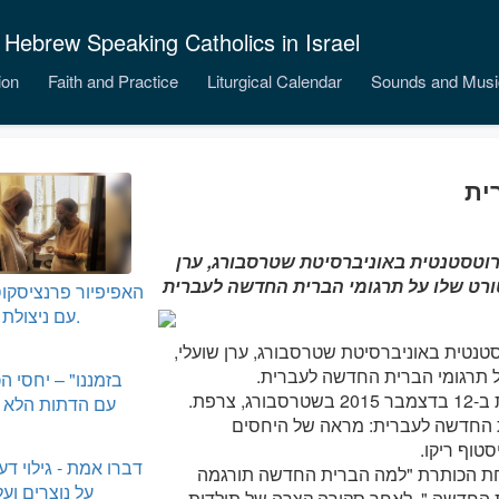
 Hebrew Speaking Catholics in Israel
ion
Faith and Practice
Liturgical Calendar
Sounds and Musi
ית
וטסטנטית באוניברסיטת שטרסבורג, ערן
האפיפיור פרנציסקו
עם ניצולת אושוויץ.
טנטית באוניברסיטת שטרסבורג, ערן שועלי,
 תרגומי הברית החדשה לעברית.
ערן שועלי הגן על עבודת הדוקטורט שלו בלימודי דת ב-12 בדצמבר 2015 בשטרסבורג, צרפת.
עם הדתות הלא נ
ת החדשה לעברית: מראה של היחסים
סטוף ריקו.
דברו אמת - גילוי דע
לו תחת הכותרת "למה הברית החדשה תורגמה
על נוצרים ועל
 החדשה ". לאחר סקירה קצרה של תולדות