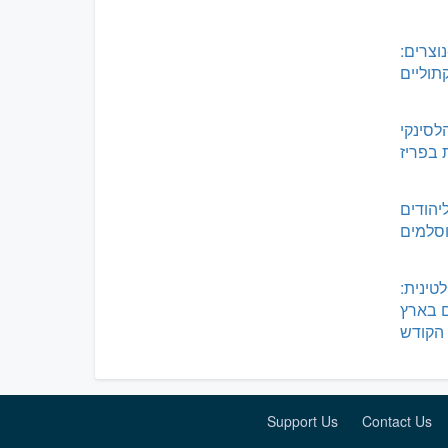
וצרים:
תוליים
לסינקי
בפריז
יהודים
וסלמים
טינית:
 בארץ
הקודש
Support Us
Contact Us