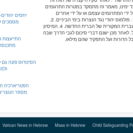
ד ימינו, מאמר זה מתמקד במטרות התרגומים
ידי המתרגמים עצמם או על ידי אחרים
יחסים יהודים-נ
המעורבים בהפצתם. חמש מטרות כאלה מזוהות: 1. פולמוס יהודי נגד הנצרות בימי הביניים. 2.
מסמכים ק
לימוד נוצרי של השפה העברית. 3. החיפוש אחר העברית המקורית של הברית החדשה. 4. המיסיון
 ישראל. לאחר מכן ישנם דברי סיכום לגבי הדרך שבה
התייעצות ה
 הדורות ועל התפקיד שהם מילאו.
מתכנסת 
הסינודוס פונה גם ל
ולמ
הפטריארכיה הל
מספר הנוצרים
Vatican News in Hebrew
Mass in Hebrew
Child Safeguarding P