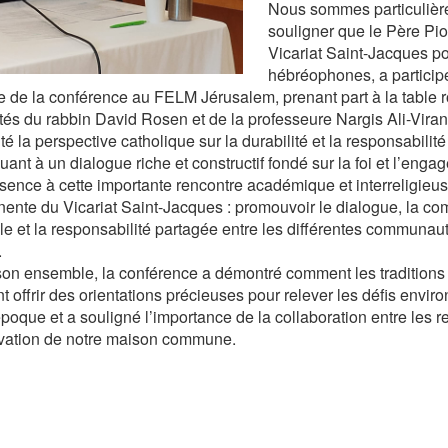
Nous sommes particulière
souligner que le Père Piot
Vicariat Saint-Jacques po
hébréophones, a particip
e de la conférence au FELM Jérusalem, prenant part à la table r
tés du rabbin David Rosen et de la professeure Nargis Ali-Virani
é la perspective catholique sur la durabilité et la responsabilité
uant à un dialogue riche et constructif fondé sur la foi et l’eng
sence à cette importante rencontre académique et interreligieuse
ente du Vicariat Saint-Jacques : promouvoir le dialogue, la c
le et la responsabilité partagée entre les différentes communaut
.
on ensemble, la conférence a démontré comment les traditions
t offrir des orientations précieuses pour relever les défis envi
poque et a souligné l’importance de la collaboration entre les r
vation de notre maison commune.