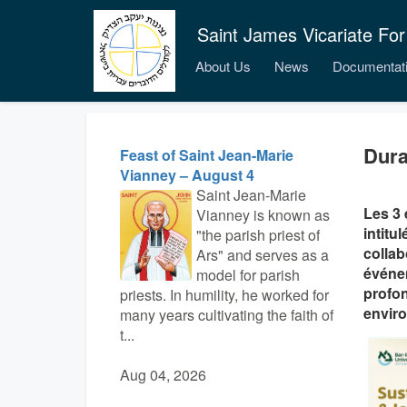
Saint James Vicariate For
About Us
News
Documentat
Dura
Feast of Saint Jean-Marie
Vianney – August 4
Saint Jean-Marie
Les 3 
Vianney is known as
intitu
"the parish priest of
collab
Ars" and serves as a
événem
model for parish
profon
priests. In humility, he worked for
enviro
many years cultivating the faith of
t...
Aug 04, 2026