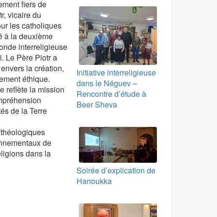
ment fiers de
r, vicaire du
ur les catholiques
é à la deuxième
onde interreligieuse
. Le Père Piotr a
 envers la création,
Initiative interreligieuse
agement éthique.
dans le Néguev –
 reflète la mission
Rencontre d’étude à
ompréhension
Beer Sheva
és de la Terre
 théologiques
ronnementaux de
eligions dans la
Soirée d’explication de
Hanoukka