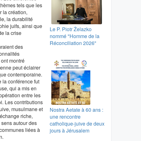
thèmes tels que les
 la création,
e, la durabilité
phie juifs, ainsi que
Le P. Piotr Żelazko
e la crise
nommé "Homme de la
Réconciliation 2026"
uraient des
onnalités
 ont montré
enne peut éclairer
ique contemporaine.
 la conférence fut
euse, qui a mis en
opération entre les
oi. Les contributions
juive, musulmane et
Nostra Aetate à 60 ans :
 échange riche,
une rencontre
e sens autour des
catholique-juive de deux
 communes liées à
jours à Jérusalem
n.