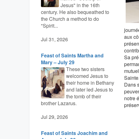
Jesus" in the 16th
century. He also bequeathed to
the Church a method to do
"Spirit...
journé
aux cô
Jul 31, 2026
présent
contrib
Feast of Saints Martha and
Sa pré
Mary – July 29
perman
These two sisters
mutuel
welcomed Jesus to
Sainte
their home in Bethany
Dans s
and later led Jesus to
peuven
the tomb of their
notre é
brother Lazarus.
préser
Jul 29, 2026
Feast of Saints Joachim and