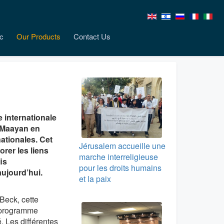
c
Our Products
Contact Us
e internationale
e Maayan en
ationales. Cet
Jérusalem accueille une
rer les liens
marche interreligieuse
is
pour les droits humains
ujourd’hui.
et la paix
Beck, cette
 programme
. Les différentes