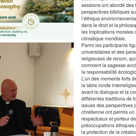
sessions ont abordé des 
perspectives bibliques sur
l’éthique environnemental
dans le droit et la philoso
les implications morales d
climatique mondiale.
Parmi les participants fig
universitaires et des pers
religieuses de renom, qui
comment la sagesse anci
la responsabilité écolog
L’un des moments forts de
la table ronde interreligi
avant le dialogue et la co
différentes traditions de f
issues des perspectives 
chrétienne ont permis un
respectueux et porteur d
préoccupations éthiques
la protection de la créatio