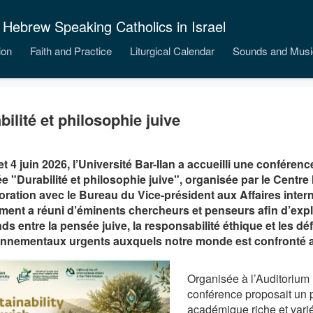
 Hebrew Speaking Catholics in Israel
ion
Faith and Practice
Liturgical Calendar
Sounds and Musi
bilité et philosophie juive
et 4 juin 2026, l’Université Bar-Ilan a accueilli une conférenc
lée "Durabilité et philosophie juive", organisée par le Centr
oration avec le Bureau du Vice-président aux Affaires intern
ent a réuni d’éminents chercheurs et penseurs afin d’explo
ds entre la pensée juive, la responsabilité éthique et les déf
nnementaux urgents auxquels notre monde est confronté a
Organisée à l’Auditorium 
conférence proposait un
académique riche et varié