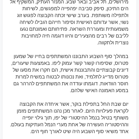
מירושלים, תל אביב ובאר שבע. המנזר העתיק, המשקיף אל
הים התיכון, סיפק סביבה יפהפייה למפגשים, לשיחות
ולתפילה משותפת. בערב שישי זכתה הקבוצה לפגוש זוג
נשוי, אשר עדותם האישית וסיפור חייהם הובילו לשיחה
משמעותית ומעוררת השראה. פתיחותם ואמונתם נגעו
לליבם של רבים מהצעירים והיוו דוגמה חיה למחויבות
נוצרית ולתקווה.
במהלך סוף השבוע התבוננו המשתתפים בחייו של שמעון
פטרוס, שסיפורו קשור קשר עמוק ליפו. באמצעות שיעורים,
דיונים קבוצתיים והתבוננות אישית, הם חקרו את מסעו של
פטרוס מדייג לתלמיד, ואת נכונותו לבטוח במשיח למרות
חוסר הוודאות. דוגמתו עודדה את המשתתפים להרהר גם
במסע האמונה האישי שלהם.
יום שבת החל בתפילת בוקר, אשר איחדה את הקבוצה
לקראת פעילויות היום. לאחר מכן נהנו המשתתפים מזמן
משותף בטיול בנמל ההיסטורי של יפו, תוך גילוי יופייה
וההיסטוריה העשירה של אחת מערי הנמל העתיקות בעולם.
אחד משיאי סוף השבוע היה שיט לאורך חוף הים.