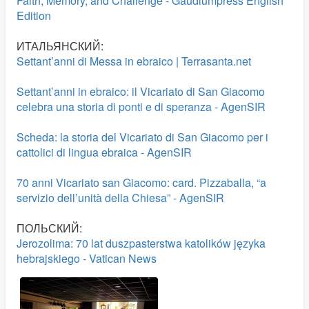
Faith, Memory, and Challenge - Gaudiumpress English
Edition
ИТАЛЬЯНСКИЙ:
Settant’anni di Messa in ebraico | Terrasanta.net
Settant’anni in ebraico: il Vicariato di San Giacomo
celebra una storia di ponti e di speranza - AgenSIR
Scheda: la storia del Vicariato di San Giacomo per i
cattolici di lingua ebraica - AgenSIR
70 anni Vicariato san Giacomo: card. Pizzaballa, “a
servizio dell’unità della Chiesa” - AgenSIR
ПОЛЬСКИЙ:
Jerozolima: 70 lat duszpasterstwa katolików języka
hebrajskiego - Vatican News