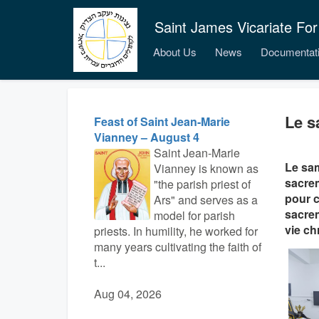
Saint James Vicariate For
About Us
News
Documentat
Le s
Feast of Saint Jean-Marie
Vianney – August 4
Saint Jean-Marie
Le sam
Vianney is known as
sacrem
"the parish priest of
pour c
Ars" and serves as a
sacrem
model for parish
vie ch
priests. In humility, he worked for
many years cultivating the faith of
t...
Aug 04, 2026