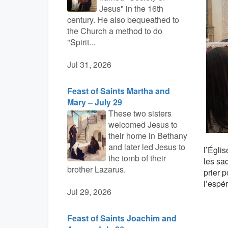
Jesus" in the 16th
century. He also bequeathed to
the Church a method to do
"Spirit...
Jul 31, 2026
Feast of Saints Martha and
Mary – July 29
These two sisters
welcomed Jesus to
their home in Bethany
and later led Jesus to
l’Égli
the tomb of their
les sa
brother Lazarus.
prier p
l’espér
Jul 29, 2026
Feast of Saints Joachim and