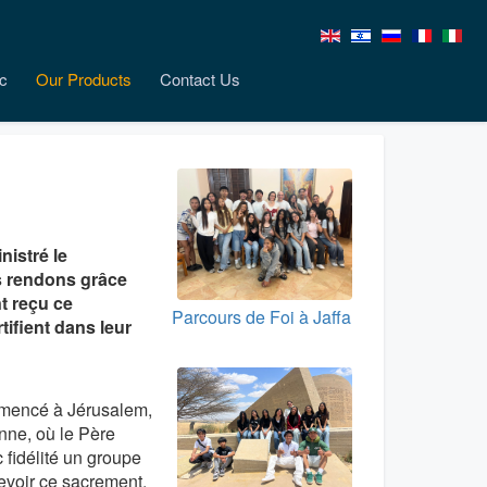
c
Our Products
Contact Us
nistré le
us rendons grâce
t reçu ce
Parcours de Foi à Jaffa
tifient dans leur
mmencé à Jérusalem,
nne, où le Père
 fidélité un groupe
cevoir ce sacrement.