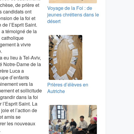
chèse, de prière et
Voyage de la Foi : de
s candidats ont
jeunes chrétiens dans le
sion de la foi et
désert
 de l’Esprit Saint.
e a témoigné de la
 catholique
agement à vivre
.
 eu lieu à Tel-Aviv,
é Notre-Dame de la
Frère Luca a
upe d’enfants
minement vers la
Prières d’élèves en
ement et sollicitude
Autriche
 grandir dans la foi
 l’Esprit Saint. La
 joie et l’action de
et amis se
rer les nouveaux
.