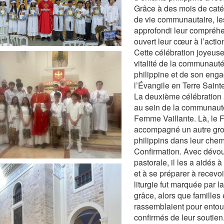
Grâce à des mois de caté
de vie communautaire, le
approfondi leur compréhen
ouvert leur cœur à l’action
Cette célébration joyeus
vitalité de la communauté
philippine et de son eng
l’Évangile en Terre Sainte
La deuxième célébration a
au sein de la communaut
Femme Vaillante. Là, le 
accompagné un autre gro
philippins dans leur che
Confirmation. Avec dévou
pastorale, il les a aidés à
et à se préparer à recevoir
liturgie fut marquée par la
grâce, alors que familles 
rassemblaient pour entou
confirmés de leur soutien