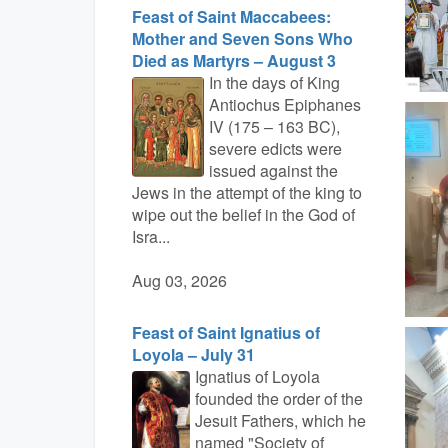
Feast of Saint Maccabees:
Mother and Seven Sons Who
Died as Martyrs – August 3
In the days of King
Antiochus Epiphanes
IV (175 – 163 BC),
severe edicts were
issued against the
Jews in the attempt of the king to
wipe out the belief in the God of
Isra...
Aug 03, 2026
Feast of Saint Ignatius of
Loyola – July 31
Ignatius of Loyola
founded the order of the
Jesuit Fathers, which he
named "Society of