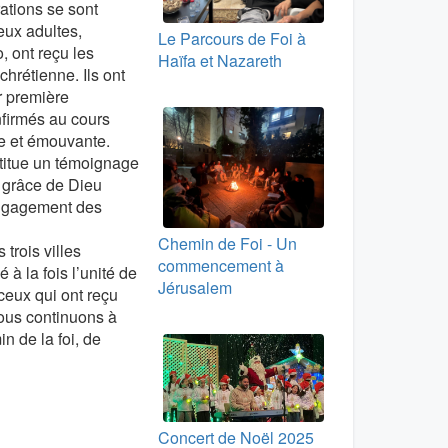
rations se sont
eux adultes,
Le Parcours de Foi à
, ont reçu les
Haïfa et Nazareth
chrétienne. Ils ont
r première
firmés au cours
e et émouvante.
stitue un témoignage
a grâce de Dieu
engagement des
Chemin de Foi - Un
trois villes
commencement à
 à la fois l’unité de
Jérusalem
ceux qui ont reçu
Nous continuons à
n de la foi, de
Concert de Noël 2025