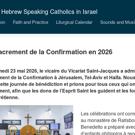
 Hebrew Speaking Catholics in Israel
ion
Faith and Practice
Liturgical Calendar
Sounds and Musi
acrement de la Confirmation en 2026
edi 23 mai 2026, le vicaire du Vicariat Saint-Jacques a admi
ent de la Confirmation à Jérusalem, Tel-Aviv et Haïfa. No
ette journée de bénédiction et prions pour tous ceux qui on
ent, afin que les dons de l’Esprit Saint les guident et les for
rétienne.
Les célébrations ont co
au monastère de Ratisbo
Benedetto a préparé avec
d’enfants philippins à re