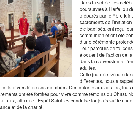
Dans la soirée, les céléb
poursuivies à Haïfa, où d
préparés par le Père Igino
sacrements de l’initiation 
été baptisés, ont reçu leu
communion et ont été con
d’une cérémonie profond
Leur parcours de foi con
éloquent de l’action de l
dans la conversion et l’
adultes.
Cette journée, vécue dans 
différentes, nous a rappelé
se et la diversité de ses membres. Des enfants aux adultes, tous 
crements ont été fortifiés pour vivre comme témoins du Christ. 
our eux, afin que l’Esprit Saint les conduise toujours sur le chemi
ance et de la charité.