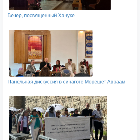
Вечер, посвященный Хануке
Панельная дискуссия в синагоге Морешет Авраам