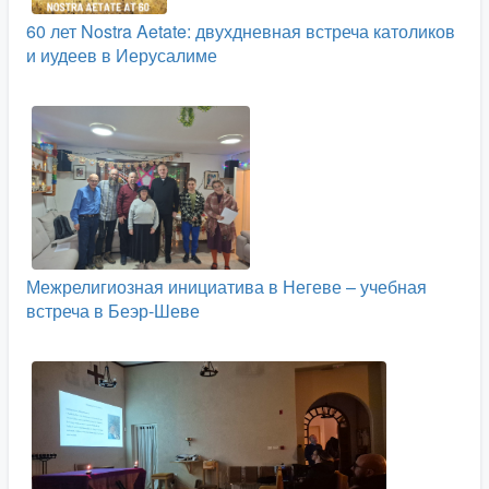
60 лет Nostra Aetate: двухдневная встреча католиков
и иудеев в Иерусалиме
Межрелигиозная инициатива в Негеве – учебная
встреча в Беэр-Шеве