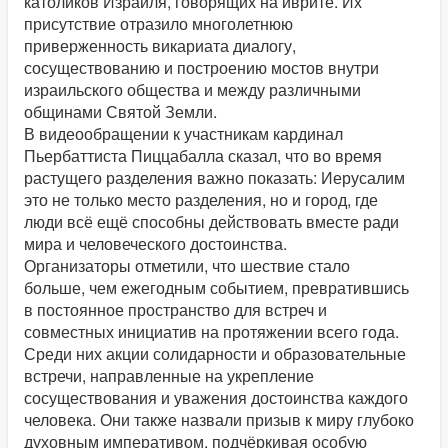
католиков Израиля, говорящих на иврите. Их
присутствие отразило многолетнюю
приверженность викариата диалогу,
сосуществованию и построению мостов внутри
израильского общества и между различными
общинами Святой Земли.
В видеообращении к участникам кардинал
Пьербаттиста Пиццабалла сказал, что во время
растущего разделения важно показать: Иерусалим
это не только место разделения, но и город, где
люди всё ещё способны действовать вместе ради
мира и человеческого достоинства.
Организаторы отметили, что шествие стало
больше, чем ежегодным событием, превратившись
в постоянное пространство для встреч и
совместных инициатив на протяжении всего года.
Среди них акции солидарности и образовательные
встречи, направленные на укрепление
сосуществования и уважения достоинства каждого
человека. Они также назвали призыв к миру глубоко
духовным императивом, подчёркивая особую