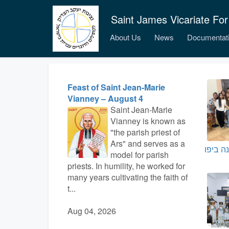
Saint James Vicariate For
About Us
News
Documentat
Feast of Saint Jean-Marie
Vianney – August 4
Saint Jean-Marie
Vianney is known as
"the parish priest of
Ars" and serves as a
ה ביפו
model for parish
priests. In humility, he worked for
many years cultivating the faith of
t...
Aug 04, 2026