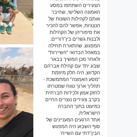
הצעירים השתתפו במסע
האמונה השלישי, שחיבר
אותם לקהילות השונות של
הנצגיות, אפשר להם להכיר
את סיפוריהן של הקהילות
ולבנות גשרים בין־דוריים.
המפגש, שהתארח תחילה
במאהל הבדואי "השיירות"
ולאחר מכן המשיך בבאר
שבע יחד עם קהילת אברהם
הקדוש, היה חלק מיוזמת
"מסע האמונה" המתמשכת -
תהליך ארוך טווח שמטרתו
לחזק אמון ולכידות חברתית
בקרב צעירים נוצרים החיים
כמיעוט בתוך החברה
הישראלית.
אחד הרגעים המעניינים של
סוף השבוע היה המפגש
הבין־דתי עם השייח’