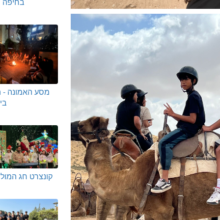
בחיפה ו
מסע האמונה - 
בי
קונצרט חג המולד 25