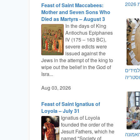
2
Feast of Saint Maccabees:
Mother and Seven Sons Who
Died as Martyrs – August 3
In the days of King
Antiochus Epiphanes
IV (175 – 163 BC),
severe edicts were
issued against the
Jews in the attempt of the king to
wipe out the belief in the God of
למידים
Isra...
סטריה
Aug 03, 2026
Feast of Saint Ignatius of
Loyola – July 31
Ignatius of Loyola
founded the order of the
Jesuit Fathers, which he
אמונה
named "Society of