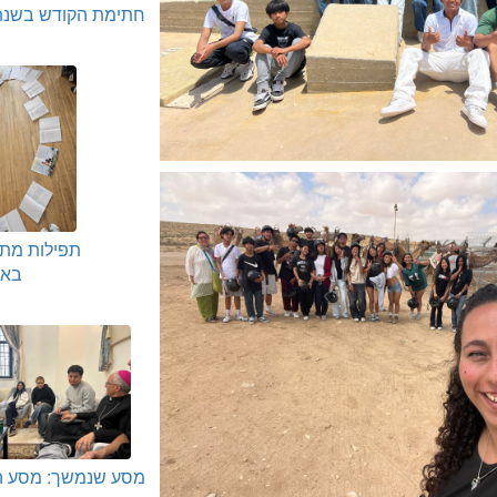
חתימת הקודש בשנת 026
תפילות מת
באו
מסע שנמשך: מסע ה