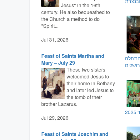
בנצרת
Jesus" in the 16th
century. He also bequeathed to
the Church a method to do
"Spirit...
Jul 31, 2026
Feast of Saints Martha and
התחלה
Mary – July 29
רושלים
These two sisters
welcomed Jesus to
their home in Bethany
and later led Jesus to
the tomb of their
brother Lazarus.
20
Jul 29, 2026
Feast of Saints Joachim and