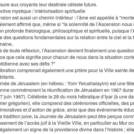
ssure aux croyants leur destinée céleste future.
tive mystique / intériorisation spirituelle
nsion est aussi un chemin intérieur : l’âme est appelée à "monte
galement affirmé que, même si "la solennité de l’Ascension nous 
ion profonde théologique, philosophique et spirituelle, puisque l
 des questions fondamentales sur la relation entre le ciel et la ter
maine,
à de toute réflexion, l’Ascension devient finalement une question
-ce que cela signifie pour chacun de nous dans la situation con
otidienne avec ses défis ?"
ébration comprenait également une prière pour la Ville sainte d
bitants.
rnée de Jérusalem (en hébreu : Yom Yerushalayim) est une fête
ienne commémorant la réunification de Jérusalem en 1967 durant
(7 juin 1967). Célébrée le 28 du mois hébraïque d’Iyar (à une da
rier grégorien), elle comprend des cérémonies officielles, des p
oratives et d’action de grâce, ainsi que des événements éduc
a tradition juive, la Journée de Jérusalem peut être perçue com
ssement de l’accès juif à la Vieille Ville, en particulier au Mur o
également un signe de la providence divine dans l’histoire ; elle