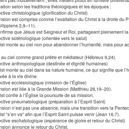
uent pas mutuellement ; elles mettent plutôt en lumière différent
cation selon les traditions théologiques et les époques :
tive christologique (glorification du Christ)
nsion est comprise comme l’exaltation du Christ à la droite du Pè
hilippiens 2,9–11).
onfirme que Jésus est Seigneur et Roi, partageant pleinement la 
ctive sotériologique (orientée vers le salut)
ist monte au ciel non pour abandonner l’humanité, mais pour a
re au ciel comme grand prêtre et médiateur (Hébreux 9,24).
ctive anthropologique (destinée et dignité humaines)
ist monte au ciel dans sa nature humaine, ce qui signifie que l
vée à la vie divine.
ctive ecclésiologique (mission de l’Église)
nsion est liée à la Grande Mission (Matthieu 28,19–20).
st confie à l’Église la poursuite de sa mission.
ctive pneumatologique (préparation à l’Esprit Saint)
nsion n’est pas une absence, mais une transition vers la Pente
st "s’en va" afin que l’Esprit Saint puisse venir (Jean 16,7).
ctive eschatologique (espérance de gloire et retour du Christ)
nsion annonce le retour du Christ.