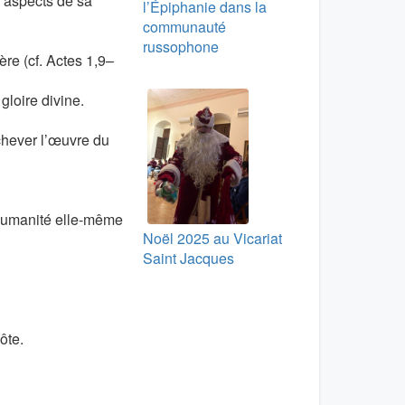
s aspects de sa
l’Épiphanie dans la
communauté
russophone
re (cf. Actes 1,9–
gloire divine.
chever l’œuvre du
’humanité elle-même
Noël 2025 au Vicariat
Saint Jacques
côte.