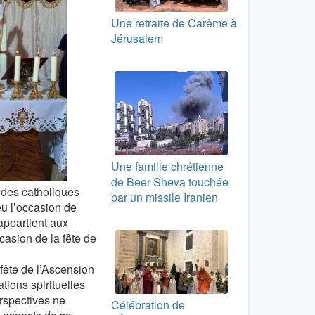
Une retraite de Carême à
Jérusalem
Une famille chrétienne
de Beer Sheva touchée
 des catholiques
par un missile Iranien
eu l’occasion de
appartient aux
ccasion de la fête de
 fête de l’Ascension
tions spirituelles
erspectives ne
Célébration de