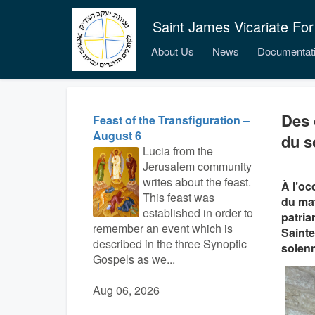
Saint James Vicariate For
About Us
News
Documentat
Des 
Feast of the Transfiguration –
August 6
du s
Lucia from the
Jerusalem community
writes about the feast.
À l’oc
This feast was
du mat
established in order to
patria
remember an event which is
Sainte
described in the three Synoptic
solenn
Gospels as we...
Aug 06, 2026