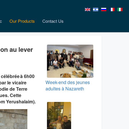
c
Our Products
Contact Us
on au lever
 célébrée à 6h00
Week-end des jeunes
ar le vicaire
adultes à Nazareth
todie de Terre
ques. Cette
om Yerushalaim).