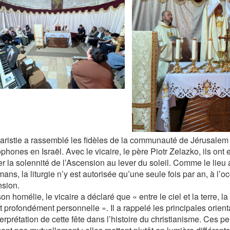
aristie a rassemblé les fidèles de la communauté de Jérusalem
hones en Israël. Avec le vicaire, le père Piotr Zelazko, ils ont 
er la solennité de l’Ascension au lever du soleil. Comme le lieu 
ns, la liturgie n’y est autorisée qu’une seule fois par an, à l’o
nsion.
n homélie, le vicaire a déclaré que « entre le ciel et la terre, la
 profondément personnelle ». Il a rappelé les principales orienta
terprétation de cette fête dans l’histoire du christianisme. Ces p