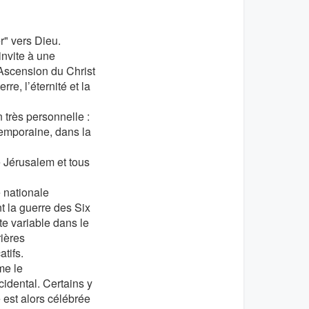
r" vers Dieu.
invite à une
’Ascension du Christ
re, l’éternité et la
 très personnelle :
temporaine, dans la
e Jérusalem et tous
 nationale
 la guerre des Six
te variable dans le
rières
atifs.
me le
ccidental. Certains y
 est alors célébrée