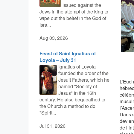
issued against the
Jews in the attempt of the king to
wipe out the belief in the God of
Isra...
Aug 03, 2026
Feast of Saint Ignatius of
Loyola – July 31
Ignatius of Loyola
founded the order of the
Jesuit Fathers, which he
L’Euch
named "Society of
hébréop
Jesus" in the 16th
célébr
century. He also bequeathed to
musulma
the Church a method to do
l’Asce
"Spirit...
Dans so
devient
Jul 31, 2026
de l’in