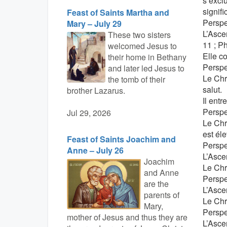
s’excl
signifi
Feast of Saints Martha and
Perspec
Mary – July 29
L’Asce
These two sisters
11 ; P
welcomed Jesus to
Elle c
their home in Bethany
Perspe
and later led Jesus to
Le Chr
the tomb of their
salut.
brother Lazarus.
Il ent
Perspe
Jul 29, 2026
Le Chr
est éle
Feast of Saints Joachim and
Perspe
Anne – July 26
L’Asce
Joachim
Le Chri
and Anne
Perspe
are the
L’Asce
parents of
Le Chri
Mary,
Perspe
mother of Jesus and thus they are
L’Asce