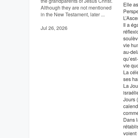
the grandparents of Jesus Christ.
Elle a
Although they are not mentioned
Perspec
in the New Testament, later ...
L’Asce
Il a é
Jul 26, 2026
réflex
soulève
vie hu
au-del
qu’est
vie qu
La cél
ses ha
La Jou
israél
Jours 
calend
commém
Dans l
rétabli
voient 