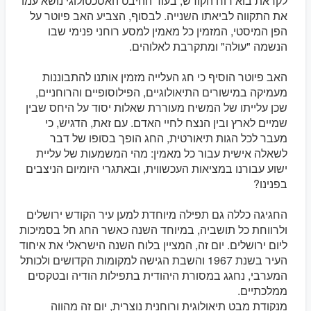
לקראת בוא רוח הקודש, בעוד ההיבט האסכטולוגי נושא עמו
את התקווה לביאתו השנייה. לבסוף, הצביע האב פיוטר על
הפן המיסטי, המזמין כל מאמין למסע רוחני פנימי שבו
הנשמה "עולה" ומתקרבת לאלוהים.
האב פיוטר הוסיף כי חג העלייה מזמין אותנו להתבוננות
מעמיקה במישורים התיאולוגיים, הפילוסופיים והרוחניים,
שכן עלייתו של המשיח מעוררת שאלות יסוד על היחס שבין
שמיים לארץ ובין הנצח לחיי האדם. עם זאת, הדגיש, כי
מעבר לכל הגות תיאורטית, החג הופך בסופו של דבר
לשאלה אישית עבור כל מאמין: מהי המשמעות של עליית
ישוע עבורנו במציאות העכשווית, ובאתגרי היומיום הניצבים
בפנינו?
החגיגה כללה גם תפילה מיוחדת למען עיר הקודש ירושלים
ולרווחת כל תושביה, במיוחד השנה כאשר החג חל בסמיכות
ליום ירושלים. יום זה, המציין בלוח השנה הישראלי את איחוד
העיר בשנת 1967 והשבת הגישה למקומות הקדושים ולכותל
המערבי, נחגג במסורת היהודית בתפילות הודיה ובטקסים
ממלכתיים.
מנקודת מבט תיאולוגית ורוחנית נוצרית, יום זה מהווה