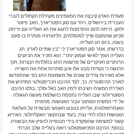
סעודת האדון קיבצה את המאמינים מקהילת הקתולים דוברי
העברית בירושלים. ויחד עם סגן הפטריארך, האב פיוטר
זלזקו, הייתה להם ההזדמנות לחגוג את חג העלייה עם זריחה.
מכיוון שהמקום שייך למוסלמים, הליטורגיה מותרת בו פעם
בשנה, ביום חג העלייה.
בדרשתו, אמר סגן הפטריארך כי "בין שמיים לארץ, חג
העלייה הופך לאישי ועמוק יותר". הוא הזכיר את הכיוונים
הרוחניים העיקריים של פרשנות החג בתולדות הנצרות, תוך
הדגשה כי נקודות מבט אלו אינן סותרות אחת את השנייה
אלא מאירות צדדים שונים של משמעות החג כפי שהתפרשו
לאורך ההיסטוריה. כך, לצד ההיבט הכריסטולוגי המדגיש את
האדרת המשיח וישיבתו לימין האב כאל ומלך, בולט ההיבט
הסוטריולוגי שבו העלייה נתפסת כהשלמת מעשה הגאולה
על ידי המשיח המתווך עבור האנושות. מהזווית
האנתרופולוגית, עלייתו בטבעו האנושי מבשרת על העלאת
האנושות כולה לחיי נצח, בעוד שבהקשר האקלזיולוגי, האירוע
קשור למשימה שהופקדה בידי הכנסייה להפיץ את הבשורה.
בנוסף, ההיבט הפניאומטולוגי רואה בעלייה שלב הכרחי