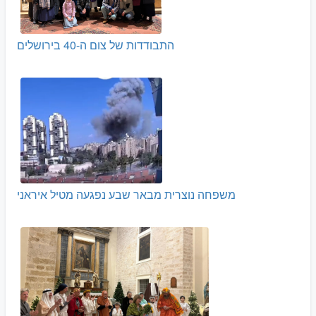
התבודדות של צום ה-40 בירושלים
משפחה נוצרית מבאר שבע נפגעה מטיל איראני