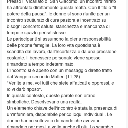
Presso il Vicariato di San Giacomo, un incontro mirato
ha affrontato direttamente questa realtà. Con il titolo "Il
potere della pausa", le donne si sono riunite per un
incontro strutturato di cura pastorale incentrato su
bisogni concreti: salute, stanchezza e mancanza di
tempo e spazio per sé stesse.
Le partecipanti si assumono la piena responsabilità
delle proprie famiglie. La loro vita quotidiana è
scandita dal lavoro, dall'incertezza e da una pressione
costante. Il benessere personale viene spesso
rimandato a tempo indeterminato.
L'incontro si è aperto con un messaggio diretto tratto
dal Vangelo secondo Matteo (11,28):
"Venite a me, voi tutti che siete affaticati e oppressi, e
io vi darò riposo".
In questo contesto, queste parole non erano
simboliche. Descrivevano una realtà.
Un elemento chiave dell'incontro è stata la presenza di
un'infermiera, disponibile per colloqui individuali. Le
donne hanno sollevato domande che avevano
rimandato per mesi, a volte anche di più. Lo scambio