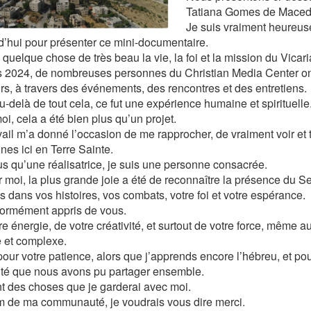
Tatiana Gomes de Macedo
Je suis vraiment heureuse
d’hui pour présenter ce mini-documentaire.
e quelque chose de très beau la vie, la foi et la mission du Vica
 2024, de nombreuses personnes du Christian Media Center ont
rs, à travers des événements, des rencontres et des entretiens.
u-delà de tout cela, ce fut une expérience humaine et spirituelle
oi, cela a été bien plus qu’un projet.
vail m’a donné l’occasion de me rapprocher, de vraiment voir et 
nes ici en Terre Sainte.
us qu’une réalisatrice, je suis une personne consacrée.
r moi, la plus grande joie a été de reconnaître la présence du 
s dans vos histoires, vos combats, votre foi et votre espérance.
normément appris de vous.
e énergie, de votre créativité, et surtout de votre force, même a
le et complexe.
pour votre patience, alors que j’apprends encore l’hébreu, et p
nité que nous avons pu partager ensemble.
t des choses que je garderai avec moi.
 de ma communauté, je voudrais vous dire merci.