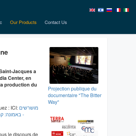
c
Our Products
Contact Us
gne
 Saint-Jacques a
dia Center, en
la production du
Projection publique du
documentaire "The Bitter
Way"
uez : ICI:
מושרשים
באמונה:  -
us le discours de