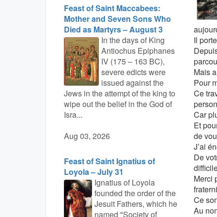
Feast of Saint Maccabees:
Mother and Seven Sons Who
Died as Martyrs – August 3
aujour
In the days of King
Il port
Antiochus Epiphanes
Depuis
IV (175 – 163 BC),
parcou
severe edicts were
Mais a
issued against the
Pour m
Jews in the attempt of the king to
Ce tra
wipe out the belief in the God of
person
Isra...
Car pl
Et pou
Aug 03, 2026
de vou
J’ai é
De votr
Feast of Saint Ignatius of
diffici
Loyola – July 31
Merci 
Ignatius of Loyola
frater
founded the order of the
Ce son
Jesuit Fathers, which he
Au nom
named "Society of