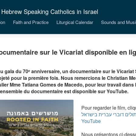
 Hebrew Speaking Catholics in Israel
ion
Faith and Practice
Liturgical Calendar
Sounds and Musi
ocumentaire sur le Vicariat disponible en li
u gala du 70ᵉ anniversaire, un documentaire sur le Vicariat
ojeté pour la première fois. Nous remercions le Christian Me
ulier Mme Tatiana Gomes de Macedo, pour leur travail dans 
L’ensemble du documentaire est disponible sur YouTube.
Pour regarder le film, cliq
קתולים דוברי עברית בישראל
YouTube
Nous présentons ci-desso