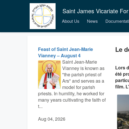
Saint James Vicariate For
About Us
News
Documentat
Le d
Feast of Saint Jean-Marie
Vianney – August 4
Saint Jean-Marie
Lors d
Vianney is known as
été pr
"the parish priest of
partic
Ars" and serves as a
film. 
model for parish
priests. In humility, he worked for
many years cultivating the faith of
t...
Aug 04, 2026