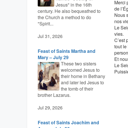
Merci 
Jesus" in the 16th
de l’É
century. He also bequeathed to
Nous s
the Church a method to do
nos vie
"Spirit...
Le Seig
vies.
Jul 31, 2026
C’est 
tout l
Feast of Saints Martha and
person
Mary – July 29
Et nou
These two sisters
Le Sei
welcomed Jesus to
Puissi
their home in Bethany
and later led Jesus to
the tomb of their
brother Lazarus.
Jul 29, 2026
Feast of Saints Joachim and