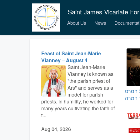
Saint James Vicariate For
About Us
News
Documentat
Feast of Saint Jean-Marie
Vianney – August 4
Saint Jean-Marie
Vianney is known as
"the parish priest of
Ars" and serves as a
 הסרט
model for parish
priests. In humility, he worked for
many years cultivating the faith of
t...
Aug 04, 2026