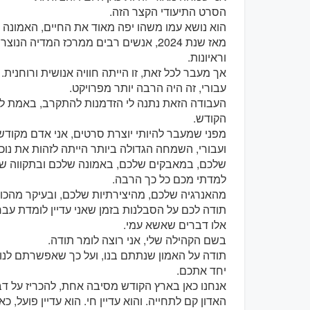
הסרט התיעודי הקצר הזה.
הוא נושא עמו משהו יפה מאוד את החיים, האמונה ו
מאז שנת 2024, אנשים רבים ממרכז המדיה
וראיונות.
אך מעבר לכל זאת, זו הייתה חוויה אנושית ורוחנית.
עבורי, זה היה הרבה יותר מפרויקט.
העבודה הזאת נתנה לי הזדמנות להתקרב, באמת לר
הקודש.
מפני שמעבר להיותי יוצרת סרטים, אני אדם מקודש
ועבורי, השמחה הגדולה ביותר הייתה לזהות את נו
שלכם, במאבקים שלכם, באמונה שלכם ובתקווה ש
למדתי מכם כל כך הרבה.
מהאנרגיה שלכם, מהיצירתיות שלכם, ובעיקר מהכו
תודה לכם על הסבלנות בזמן שאני עדיין לומדת עברית
אלו דברים שאשא עמי.
בשם הקהילה שלי, אני רוצה לומר תודה.
תודה על האמון שנתתם בנו, ועל כך שאפשרתם לנו 
יחד אתכם.
אנחנו כאן בארץ הקודש מסיבה אחת, להכריז על דבר 
האדון קם לתחייה. והוא עדיין חי. הוא עדיין פועל, כא