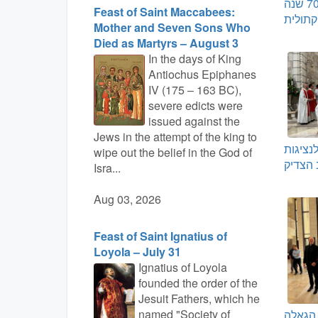
גאלה לציון 70 שנה
Feast of Saint Maccabees:
תולית
Mother and Seven Sons Who
Died as Martyrs – August 3
In the days of King
Antiochus Epiphanes
IV (175 – 163 BC),
severe edicts were
issued against the
Jews in the attempt of the king to
נציגות
wipe out the belief in the God of
 הצדיק
Isra...
Aug 03, 2026
Feast of Saint Ignatius of
Loyola – July 31
Ignatius of Loyola
founded the order of the
Jesuit Fathers, which he
named "Society of
 הגאלה