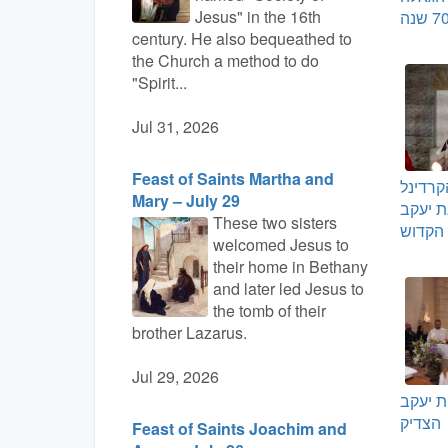
Jesus" in the 16th
century. He also bequeathed to
the Church a method to do
"Spirit...
Jul 31, 2026
Feast of Saints Martha and
רדינל
Mary – July 29
ת יעקב
These two sisters
הקדוש
welcomed Jesus to
their home in Bethany
and later led Jesus to
the tomb of their
brother Lazarus.
Jul 29, 2026
נציגות יעקב
הצדיק
Feast of Saints Joachim and