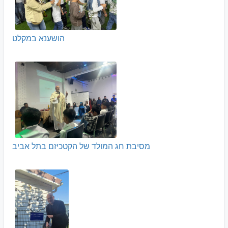
הושענא במקלט
מסיבת חג המולד של הקטכיזם בתל אביב