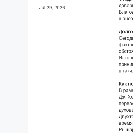
довер
Jul 29, 2026
Благод
шансо
Долго
Сегод
факто
обсто
Истор
прини
в так
Как п
В рам
Дж. Х
перва
духов
Двухт
время
Рышар