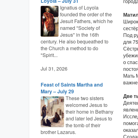
Loyola – July 31
город
Ignatius of Loyola
founded the order of the
Матил
Jesuit Fathers, which he
Широк
named "Society of
сестё
Jesus" in the 16th
Под р
century. He also bequeathed to
для 75
the Church a method to do
Сёстр
"Spirit...
убежи
о спа
Jul 31, 2026
посто
Мать 
важне
Feast of Saints Martha and
Mary – July 29
Две т
These two sisters
Деяте
welcomed Jesus to
явлен
their home in Bethany
Иссле
and later led Jesus to
помог
the tomb of their
оказал
brother Lazarus.
Созда