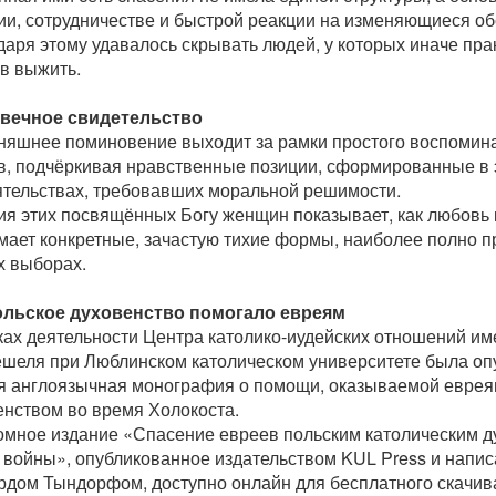
ии, сотрудничестве и быстрой реакции на изменяющиеся об
аря этому удавалось скрывать людей, у которых иначе пра
в выжить.
вечное свидетельство
няшнее поминовение выходит за рамки простого воспомина
в, подчёркивая нравственные позиции, сформированные в
ятельствах, требовавших моральной решимости.
ия этих посвящённых Богу женщин показывает, как любовь 
мает конкретные, зачастую тихие формы, наиболее полно 
их выборах.
ольское духовенство помогало евреям
ках деятельности Центра католико-иудейских отношений и
ешеля при Люблинском католическом университете была оп
я англоязычная монография о помощи, оказываемой еврея
енством во время Холокоста.
омное издание «Спасение евреев польским католическим д
 войны», опубликованное издательством KUL Press и напи
дом Тындорфом, доступно онлайн для бесплатного скачива