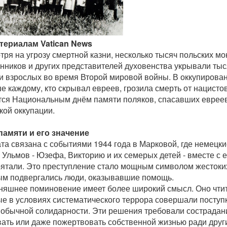
териалам Vatican News
ря на угрозу смертной казни, несколько тысяч польских мо
нников и других представителей духовенства укрывали тыс
 и взрослых во время Второй мировой войны. В оккупиров
 каждому, кто скрывал евреев, грозила смерть от нацистов
тся Национальным днём памяти поляков, спасавших евреев
кой оккупации.
памяти и его значение
та связана с событиями 1944 года в Марковой, где немецк
Ульмов - Юзефа, Викторию и их семерых детей - вместе с 
рятали. Это преступление стало мощным символом жестоки
ым подвергались люди, оказывавшие помощь.
няшнее поминовение имеет более широкий смысл. Оно чтит
ые в условиях систематического террора совершали поступ
 обычной солидарности. Эти решения требовали сострадани
вать или даже пожертвовать собственной жизнью ради друг