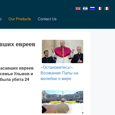
c
Our Products
Contact Us
авших евреев
«Остановитесь!».
пасавших евреев
Воззвание Папы на
 семьи Ульмов и
молебне о мире
была убита 24