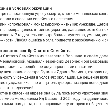
ини в условиях оккупации
тря на постоянную угрозу смерти, многие монашеские конг
вовали в спасении еврейского населения.
ини использовали монастырскую жизнь как убежище. Детск
юты превращались в тайные укрытия, дававшие хотя бы не
асность. Эта деятельность требовала мужества, умения, ди
ожности. Любая ошибка могла привести к разоблачению и с
тельство сестёр Святого Семейства
ы Святого Семейства из Назарета в Варшаве, в своём доме
 Черняковской, укрывали еврейских девочек и организовыв
ние, также запрещённое оккупационными властями.
у возглавляла сестра Эуталия Ядвига Висмонт, которая п
льность учреждения в условиях оккупации. Её решения вклю
тие нуждающихся, но и тщательную организацию повседнев
зывать подозрений.
астие в спасении евреев она была посмертно удостоена зв
ов мира мемориалом Яд Вашем. В 2024 году на здании мо
та памятная доска, возвращающая эту историю в обществе