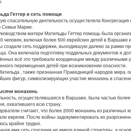
а.
ьда Геттер и сеть помощи
ую спасательную деятельность осуществляла Конгрегация
р Семьи Марии.
уководством матери Матильды Геттер помощь была органи
0 человек, включая более 500 еврейских детей в Варшаве и
ы создали сеть поддержки, выходившую далеко за рамки п
ща. Она включала подготовку поддельных документов и дол
сённых всё это требовало координации между различными 
янного перемещения детей при возникновении опасности.
Матильда , также признанная Праведницей народов мира, о
йших фигур, символизирующих участие монахинь в спасен
ысячи монахинь
льность, осуществлявшаяся в Варшаве, была частью более
ия, охватившего всю страну.
дователи считают, что более 2000 монахинь из различных к
али евреям. После войны задокументировать их разрознен
ось крайне трудно.
нная ими сеть спасения не имела единой структуры, а осно