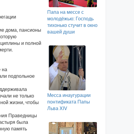
Папа на мессе с
регации
молодёжью: Господь
тихонько стучит в окно
ие дома, пансионы
вашей души
которую
сциплины и полной
мерти.
 на
али подпольное
оддерживала
Месса инаугурации
чали не только
понтификата Папы
ной жизни, чтобы
Льва XIV
ания Праведницы
настыря была
нную память