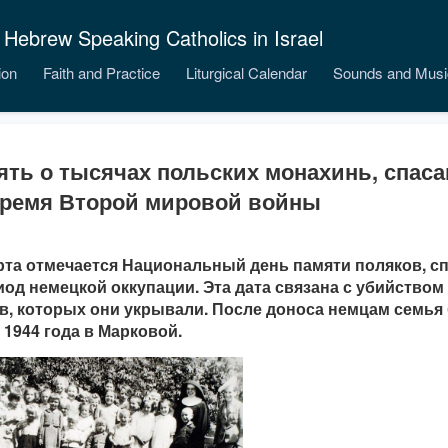
 Hebrew Speaking Catholics in Israel
ion
Faith and Practice
Liturgical Calendar
Sounds and Musi
ять о тысячах польских монахинь, спас
время Второй мировой войны
рта отмечается Национальный день памяти поляков, с
иод немецкой оккупации. Эта дата связана с убийством
в, которых они укрывали. После доноса немцам семья 
 1944 года в Марковой.