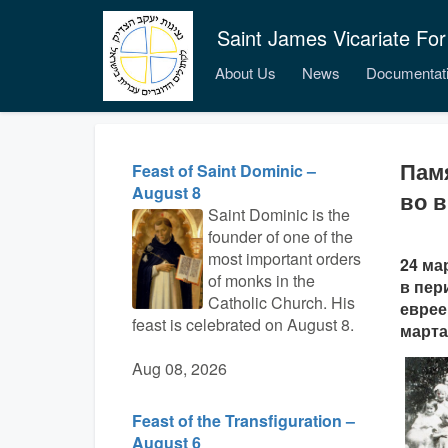
Saint James Vicariate For
About Us
News
Documentat
Пам
Feast of Saint Dominic –
August 8
во 
Saint Dominic is the
founder of one of the
most important orders
24 ма
of monks in the
в пер
Catholic Church. His
еврее
feast is celebrated on August 8.
марта
Aug 08, 2026
Feast of the Transfiguration –
August 6