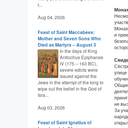
t...
Монах
Несмо
Aug 04, 2026
участ
Монах
Feast of Saint Maccabees:
и при
Mother and Seven Sons Who
безоп
Died as Martyrs – August 3
остор
In the days of King
Antiochus Epiphanes
Свиде
IV (175 – 163 BC),
Сёстр
severe edicts were
улице
issued against the
обуче
Jews in the attempt of the king to
Общин
wipe out the belief in the God of
деяте
Isra...
приня
не вы
Aug 03, 2026
За уч
народ
Feast of Saint Ignatius of
откры