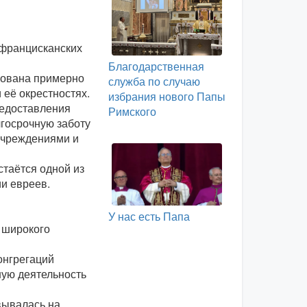
 францисканских
Благодарственная
зована примерно
служба по случаю
 её окрестностях.
избрания нового Папы
редоставления
Римского
госрочную заботу
учреждениями и
стаётся одной из
ии евреев.
У нас есть Папа
 широкого
онгрегаций
ную деятельность
вывалась на