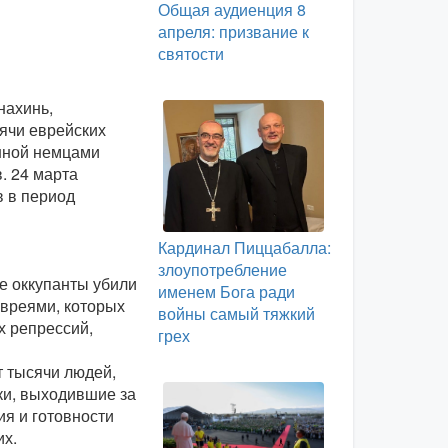
Общая аудиенция 8
апреля: призвание к
святости
нахинь,
ячи еврейских
анной немцами
. 24 марта
 в период
Кардинал Пиццабалла:
злоупотребление
ие оккупанты убили
именем Бога ради
евреями, которых
войны самый тяжкий
х репрессий,
грех
 тысячи людей,
ки, выходившие за
я и готовности
их.