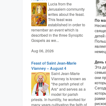
Lucia from the
Jerusalem community
writes about the feast.
This feast was
По ма
established in order to
Несмот
remember an event which is
свяще
described in the three Synoptic
детей
Gospels as we...
Польше
являе
Aug 06, 2026
немец
День 
Feast of Saint Jean-Marie
Эта да
Vianney – August 4
семью 
Saint Jean-Marie
они п
Vianney is known as
котор
"the parish priest of
Сегод
Ars" and serves as a
котор
model for parish
рамки
priests. In humility, he worked for
риско
many years cultivating the faith of