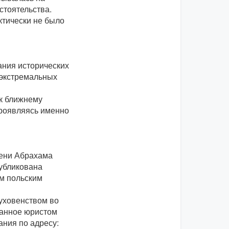
стоятельства.
ктически не было
ния исторических
 экстремальных
к ближнему
проявляясь именно
мени Абрахама
убликована
м польским
уховенством во
санное юристом
ния по адресу: