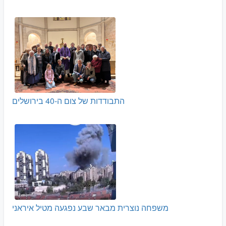
התבודדות של צום ה-40 בירושלים
משפחה נוצרית מבאר שבע נפגעה מטיל איראני