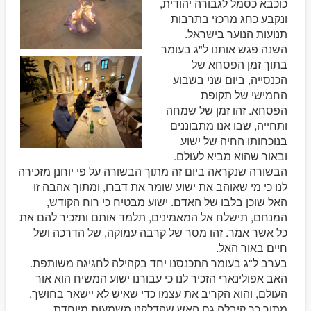
כוכבא כסמל לגבורה יהודית,
ונקבע כחג מרכזי בתרבות
תנועות הנוער בישראל.
השנה פגש אותנו ל"ג בעומר
בתוך זמן הפסחא של
הכנסייה, ביום שני בשבוע
החמישי של תקופת
הפסחא. זהו זמן של שמחה
ותחייה, שבו אנו מתבוננים
בנוכחותו החיה של ישוע
ובאור שהוא מביא לעולם.
הבשורה שנקראה ביום זה מתוך הבשורה על פי יוחנן מזכירה
לנו כי מי שאוהב את ישוע שומר את דברו, ומתוך אהבה זו
האל שוכן בלבו של האדם. ישוע מבטיח כי רוח הקודש,
המנחם, תישלח אל המאמינים, תלמד אותם ותזכיר להם את
כל אשר אמר. זהו מסר של קרבה עמוקה, של הדרכה ושל
חיים באור האל.
בערב ל"ג בעומר התכנסנו יחד בקהילה לחגיגה משותפת.
האב אפולינארי הזכיר לנו כי עבורנו ישוע המשיח הוא אור
העולם, והוא הקריב את עצמו כדי שאיש לא יישאר בחושך.
מתוך כך קיבלה גם האש שהדלקנו משמעות מיוחדת.