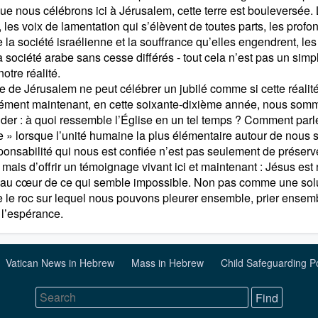
que nous célébrons ici à Jérusalem, cette terre est bouleversée.
 les voix de lamentation qui s’élèvent de toutes parts, les profo
 la société israélienne et la souffrance qu’elles engendrent, les
a société arabe sans cesse différés - tout cela n’est pas un simp
 notre réalité.
e de Jérusalem ne peut célébrer un jubilé comme si cette réalité 
ément maintenant, en cette soixante-dixième année, nous som
er : à quoi ressemble l’Église en un tel temps ? Comment parle
se » lorsque l’unité humaine la plus élémentaire autour de nous s
ponsabilité qui nous est confiée n’est pas seulement de préserv
 mais d’offrir un témoignage vivant ici et maintenant : Jésus est
u cœur de ce qui semble impossible. Non pas comme une solu
le roc sur lequel nous pouvons pleurer ensemble, prier ensemb
 l’espérance.
Vatican News in Hebrew
Mass in Hebrew
Child Safeguarding P