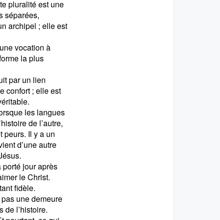
te pluralité est une
es séparées,
 archipel ; elle est
 une vocation à
 forme la plus
it par un lien
confort ; elle est
véritable.
lorsque les langues
’histoire de l’autre,
peurs. Il y a un
vient d’une autre
 Jésus.
a porté jour après
mer le Christ.
ant fidèle.
on pas une demeure
de l’histoire.