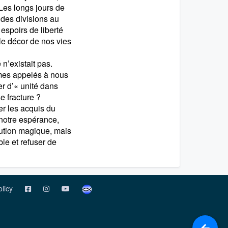
 Les longs jours de
ndes divisions au
 espoirs de liberté
le décor de nos vies
n’existait pas.
mes appelés à nous
r d’« unité dans
e fracture ?
er les acquis du
 notre espérance,
tion magique, mais
le et refuser de
olicy