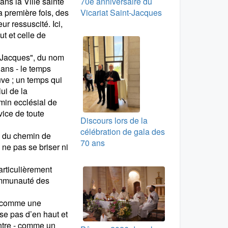
ns la Ville sainte
70e anniversaire du
a première fois, des
Vicariat Saint-Jacques
r ressuscité. Ici,
ut et celle de
e Jacques", du nom
ans - le temps
uve ; un temps qui
ui de la
min ecclésial de
vice de toute
Discours lors de la
célébration de gala des
 du chemin de
70 ans
 ne pas se briser ni
rticulièrement
communauté des
it comme une
se pas d’en haut et
ontre - comme un