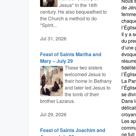
Nous s
Jesus" in the 16th
de Jéru
century. He also bequeathed to
femmes
the Church a method to do
chaque 
"Spirit...
l’Égli
Il y a
Jul 31, 2026
du pre
d’une 
évoque 
Feast of Saints Martha and
résurr
Mary – July 29
fidélit
These two sisters
l’Églis
welcomed Jesus to
La Par
their home in Bethany
l’Églis
and later led Jesus to
se divi
the tomb of their
Dans l
brother Lazarus.
délica
croyan
Jul 29, 2026
Les ap
commun
Feast of Saints Joachim and
ne fui