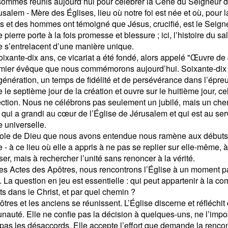
ommes réunis aujourd’hui pour célébrer la Cène du Seigneur da
salem - Mère des Églises, lieu où notre foi est née et où, pour l
 et des hommes ont témoigné que Jésus, crucifié, est le Seigneu
pierre porte à la fois promesse et blessure ; ici, l’histoire du sal
se s’entrelacent d’une manière unique.
 soixante-dix ans, ce vicariat a été fondé, alors appelé "Œuvre d
mier évêque que nous commémorons aujourd’hui. Soixante-dix 
génération, un temps de fidélité et de persévérance dans l’épre
le septième jour de la création et ouvre sur le huitième jour, cel
ection. Nous ne célébrons pas seulement un jubilé, mais un che
é qui a grandi au cœur de l’Église de Jérusalem et qui est au ser
e universelle.
ole de Dieu que nous avons entendue nous ramène aux débuts
e - à ce lieu où elle a appris à ne pas se replier sur elle-même, à
ser, mais à rechercher l’unité sans renoncer à la vérité.
es Actes des Apôtres, nous rencontrons l’Église à un moment pa
t. La question en jeu est essentielle : qui peut appartenir à la 
ts dans le Christ, et par quel chemin ?
ôtres et les anciens se réunissent. L’Église discerne et réfléch
auté. Elle ne confie pas la décision à quelques-uns, ne l’impo
t pas les désaccords. Elle accepte l’effort que demande la renc