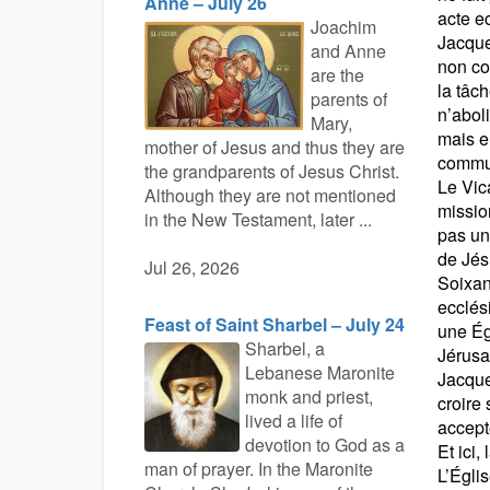
Anne – July 26
acte e
Joachim
Jacque
and Anne
non co
are the
la tâc
parents of
n’aboli
Mary,
mais e
mother of Jesus and thus they are
commu
the grandparents of Jesus Christ.
Le Vic
Although they are not mentioned
missio
in the New Testament, later ...
pas un
de Jés
Jul 26, 2026
Soixan
ecclés
Feast of Saint Sharbel – July 24
une Égl
Sharbel, a
Jérusa
Lebanese Maronite
Jacques
monk and priest,
croire 
lived a life of
accept
devotion to God as a
Et ici
man of prayer. In the Maronite
L’Églis