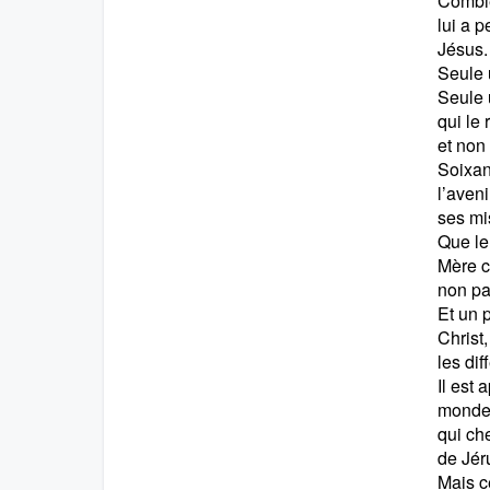
Combie
lui a 
Jésus
Seule 
Seule u
qui le
et non
Soixan
l’aveni
ses mi
Que le
Mère c
non pa
Et un p
Christ,
les dif
Il est 
monde 
qui ch
de Jér
Mais c