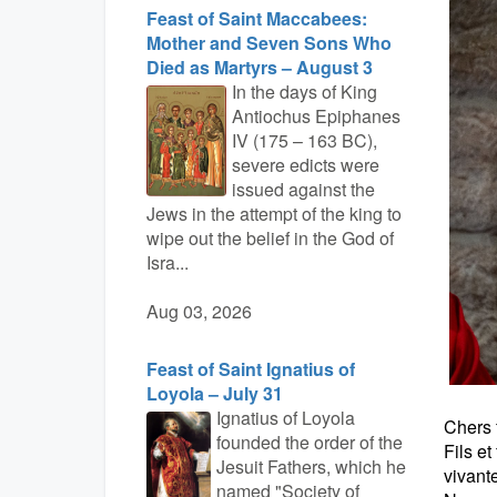
Feast of Saint Maccabees:
Mother and Seven Sons Who
Died as Martyrs – August 3
In the days of King
Antiochus Epiphanes
IV (175 – 163 BC),
severe edicts were
issued against the
Jews in the attempt of the king to
wipe out the belief in the God of
Isra...
Aug 03, 2026
Feast of Saint Ignatius of
Loyola – July 31
Ignatius of Loyola
Chers 
founded the order of the
Fils et
Jesuit Fathers, which he
vivante
named "Society of