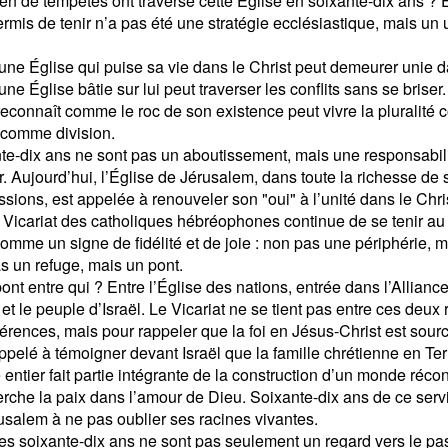
n de tempêtes ont traversé cette Église en soixante-dix ans ? Et
permis de tenir n’a pas été une stratégie ecclésiastique, mais un
.
une Église qui puise sa vie dans le Christ peut demeurer unie da
ne Église bâtie sur lui peut traverser les conflits sans se brise
 reconnaît comme le roc de son existence peut vivre la plurali
 comme division.
te-dix ans ne sont pas un aboutissement, mais une responsabili
r. Aujourd’hui, l’Église de Jérusalem, dans toute la richesse de
ssions, est appelée à renouveler son "oui" à l’unité dans le Chri
 Vicariat des catholiques hébréophones continue de se tenir au
omme un signe de fidélité et de joie : non pas une périphérie, ma
s un refuge, mais un pont.
ont entre qui ? Entre l’Église des nations, entrée dans l’Alliance
 et le peuple d’Israël. Le Vicariat ne se tient pas entre ces deux 
férences, mais pour rappeler que la foi en Jésus-Christ est sourc
appelé à témoigner devant Israël que la famille chrétienne en Ter
entier fait partie intégrante de la construction d’un monde réco
erche la paix dans l’amour de Dieu. Soixante-dix ans de ce servi
usalem à ne pas oublier ses racines vivantes.
es soixante-dix ans ne sont pas seulement un regard vers le pas