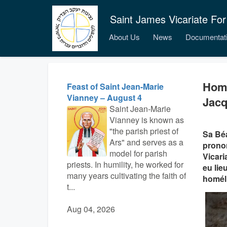
Saint James Vicariate For
About Us
News
Documentat
Homé
Feast of Saint Jean-Marie
Vianney – August 4
Jac
Saint Jean-Marie
Vianney is known as
"the parish priest of
Sa Béa
Ars" and serves as a
pronon
model for parish
Vicari
priests. In humility, he worked for
eu lie
many years cultivating the faith of
homéli
t...
Aug 04, 2026