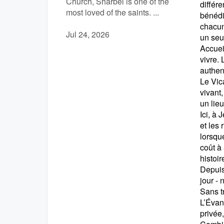
Church, Sharbel is one of the
différe
most loved of the saints. ...
bénédi
chacun
Jul 24, 2026
un seu
Accuei
vivre. 
authen
Le Vica
vivant
un lie
Ici, à
et les 
lorsqu
coût à
histoi
Depuis 
jour -
Sans tr
L’Évan
privée