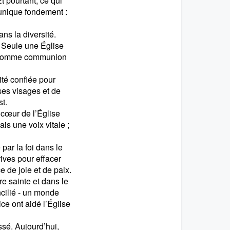
 pourtant, ce qui
 unique fondement :
ns la diversité.
r. Seule une Église
té comme communion
té confiée pour
 ses visages et de
st.
 cœur de l’Église
is une voix vitale ;
 par la foi dans le
rives pour effacer
e de joie et de paix.
re sainte et dans le
ncilié - un monde
ce ont aidé l’Église
sé. Aujourd’hui,