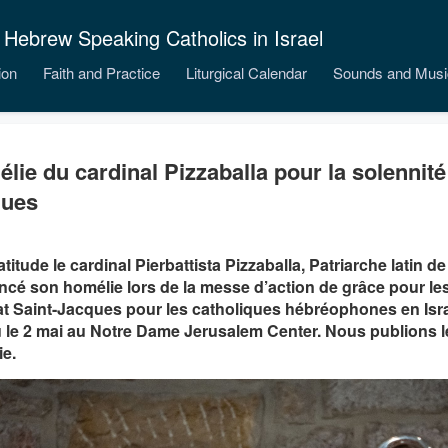
 Hebrew Speaking Catholics in Israel
ion
Faith and Practice
Liturgical Calendar
Sounds and Musi
lie du cardinal Pizzaballa pour la solennité
ques
titude le cardinal Pierbattista Pizzaballa, Patriarche latin d
cé son homélie lors de la messe d’action de grâce pour le
at Saint-Jacques pour les catholiques hébréophones en Israë
u le 2 mai au Notre Dame Jerusalem Center. Nous publions le
e.