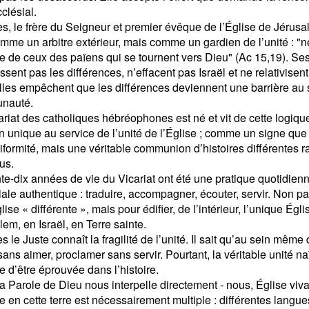
cclésial.
s, le frère du Seigneur et premier évêque de l’Église de Jérusa
mme un arbitre extérieur, mais comme un gardien de l’unité : "
he de ceux des païens qui se tournent vers Dieu" (Ac 15,19). Se
ssent pas les différences, n’effacent pas Israël et ne relativisent
lles empêchent que les différences deviennent une barrière au 
nauté.
ariat des catholiques hébréophones est né et vit de cette logiq
n unique au service de l’unité de l’Église ; comme un signe que l
iformité, mais une véritable communion d’histoires différentes 
us.
te-dix années de vie du Vicariat ont été une pratique quotidien
iale authentique : traduire, accompagner, écouter, servir. Non pa
ise « différente », mais pour édifier, de l’intérieur, l’unique Égl
lem, en Israël, en Terre sainte.
 le Juste connaît la fragilité de l’unité. Il sait qu’au sein même 
sans aimer, proclamer sans servir. Pourtant, la véritable unité naî
e d’être éprouvée dans l’histoire.
, la Parole de Dieu nous interpelle directement - nous, Église vi
e en cette terre est nécessairement multiple : différentes langues,