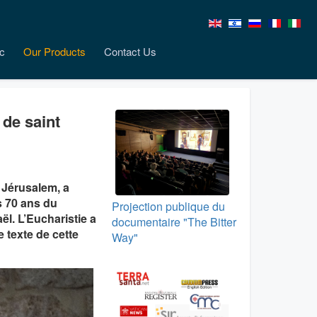
c
Our Products
Contact Us
 de saint
e Jérusalem, a
s 70 ans du
Projection publique du
l. L’Eucharistie a
documentaire "The Bitter
 texte de cette
Way"