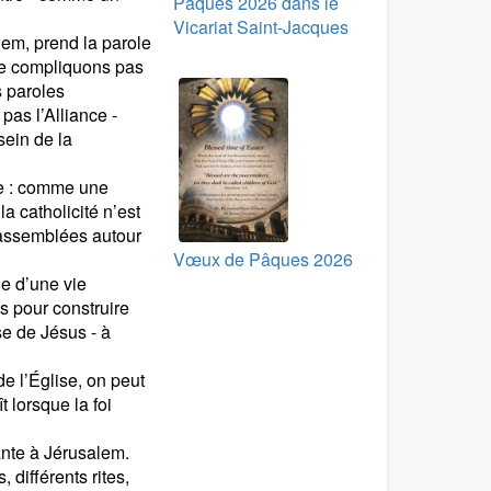
Pâques 2026 dans le
Vicariat Saint-Jacques
lem, prend la parole
ne compliquons pas
s paroles
 pas l’Alliance -
sein de la
ue : comme une
a catholicité n’est
rassemblées autour
Vœux de Pâques 2026
ne d’une vie
s pour construire
ise de Jésus - à
de l’Église, on peut
t lorsque la foi
vante à Jérusalem.
 différents rites,