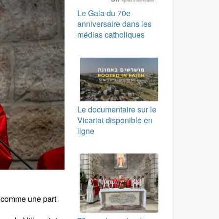
Le Gala du 70e
anniversaire dans les
médias catholiques
Le documentaire sur le
Vicariat disponible en
ligne
en comme une part