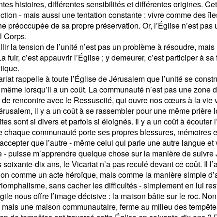
ntes histoires, différentes sensibilités et différentes origines. Cet
ction - mais aussi une tentation constante : vivre comme des îl
e préoccupée de sa propre préservation. Or, l’Église n’est pas un
l Corps.
llir la tension de l’unité n’est pas un problème à résoudre, mais
La fuir, c’est appauvrir l’Église ; y demeurer, c’est participer à sa
tique.
riat rappelle à toute l’Église de Jérusalem que l’unité se constru
, même lorsqu’il a un coût. La communauté n’est pas une zone de 
u de rencontre avec le Ressuscité, qui ouvre nos cœurs à la vie 
 Jérusalem, il y a un coût à se rassembler pour une même prière 
rites sont si divers et parfois si éloignés. Il y a un coût à écouter l
e chaque communauté porte ses propres blessures, mémoires et 
 accepter que l’autre - même celui qui parle une autre langue et 
re - puisse m’apprendre quelque chose sur la manière de suivre
soixante-dix ans, le Vicariat n’a pas reculé devant ce coût. Il l’
 non comme un acte héroïque, mais comme la manière simple d’ai
iomphalisme, sans cacher les difficultés - simplement en lui rest
gile nous offre l’image décisive : la maison bâtie sur le roc. N
, mais une maison communautaire, ferme au milieu des tempêtes 