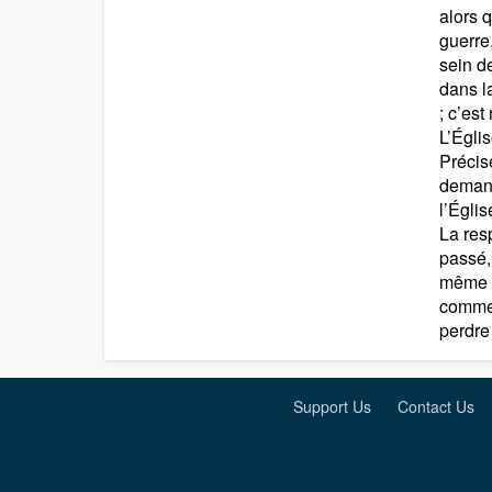
alors 
guerre,
sein de
dans l
; c’est
L’Églis
Précis
demand
l’Égli
La res
passé,
même a
comme 
perdre
Support Us
Contact Us