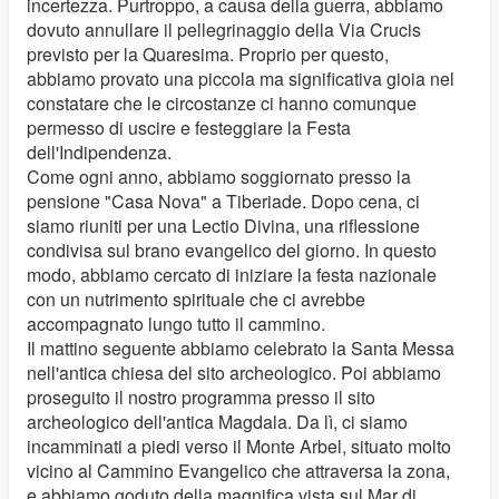
incertezza. Purtroppo, a causa della guerra, abbiamo
dovuto annullare il pellegrinaggio della Via Crucis
previsto per la Quaresima. Proprio per questo,
abbiamo provato una piccola ma significativa gioia nel
constatare che le circostanze ci hanno comunque
permesso di uscire e festeggiare la Festa
dell'Indipendenza.
Come ogni anno, abbiamo soggiornato presso la
pensione "Casa Nova" a Tiberiade. Dopo cena, ci
siamo riuniti per una Lectio Divina, una riflessione
condivisa sul brano evangelico del giorno. In questo
modo, abbiamo cercato di iniziare la festa nazionale
con un nutrimento spirituale che ci avrebbe
accompagnato lungo tutto il cammino.
Il mattino seguente abbiamo celebrato la Santa Messa
nell'antica chiesa del sito archeologico. Poi abbiamo
proseguito il nostro programma presso il sito
archeologico dell'antica Magdala. Da lì, ci siamo
incamminati a piedi verso il Monte Arbel, situato molto
vicino al Cammino Evangelico che attraversa la zona,
e abbiamo goduto della magnifica vista sul Mar di