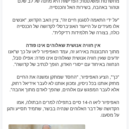
מחשדנות ומשלטנות; הפרישות היא מתנה של לב שלם
וטהור באהבה, בשירות האל והכנסייה.
"על ידי התאמה לסגנון חיים זה", ציין האב הקדוש, "אנשים
אלו מעידים על הייעוד האוניברסלי לקדושה של הכנסייה
כולה, בצורה של תלמידות רדיקלית".
אין חוויה אנושית שאלוהים אינו פודה
מתוך התבוננות באירוע זה, עמד האפיפיור ליאו על כך ש"אנו
יודעים שאין חוויה אנושית שאלוהים אינו פודה: אפילו סבל,
הנחווה באיחוד עם ייסורי האדון, הופך לנתיב של קדושה".
"כך", הציע האפיפיור, "החסד שמתקן ומשנה את החיים
מחזק אותנו בכל ניסיון, ומכוון אותנו לא לעבר אידיאל רחוק,
אלא לעבר המפגש עם אלוהים, שהפך לאדם מתוך אהבה".
האפיפיור ליאו ה-14 סיים בתפילה למרים הבתולה, אמו
הקדושה של דבר האלוהים שנהיה בבשר, שתמיד תסייע ותגן
על מסענו.