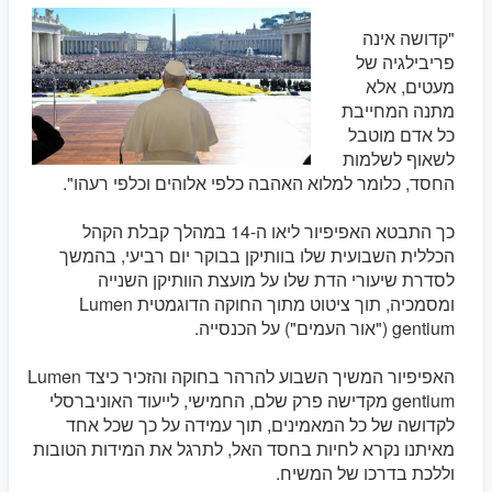
"קדושה אינה
פריבילגיה של
מעטים, אלא
מתנה המחייבת
כל אדם מוטבל
לשאוף לשלמות
החסד, כלומר למלוא האהבה כלפי אלוהים וכלפי רעהו".
כך התבטא האפיפיור ליאו ה-14 במהלך קבלת הקהל
הכללית השבועית שלו בוותיקן בבוקר יום רביעי, בהמשך
לסדרת שיעורי הדת שלו על מועצת הוותיקן השנייה
ומסמכיה, תוך ציטוט מתוך החוקה הדוגמטית Lumen
gentium ("אור העמים") על הכנסייה.
האפיפיור המשיך השבוע להרהר בחוקה והזכיר כיצד Lumen
gentium מקדישה פרק שלם, החמישי, לייעוד האוניברסלי
לקדושה של כל המאמינים, תוך עמידה על כך שכל אחד
מאיתנו נקרא לחיות בחסד האל, לתרגל את המידות הטובות
וללכת בדרכו של המשיח.