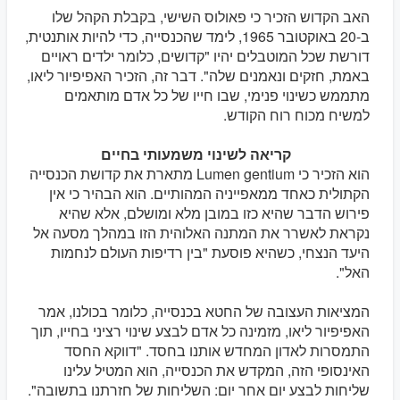
האב הקדוש הזכיר כי פאולוס השישי, בקבלת הקהל שלו
ב-20 באוקטובר 1965, לימד שהכנסייה, כדי להיות אותנטית,
דורשת שכל המוטבלים יהיו "קדושים, כלומר ילדים ראויים
באמת, חזקים ונאמנים שלה". דבר זה, הזכיר האפיפיור ליאו,
מתממש כשינוי פנימי, שבו חייו של כל אדם מותאמים
למשיח מכוח רוח הקודש.
קריאה לשינוי משמעותי בחיים
הוא הזכיר כי Lumen gentium מתארת את קדושת הכנסייה
הקתולית כאחד ממאפייניה המהותיים. הוא הבהיר כי אין
פירוש הדבר שהיא כזו במובן מלא ומושלם, אלא שהיא
נקראת לאשרר את המתנה האלוהית הזו במהלך מסעה אל
היעד הנצחי, כשהיא פוסעת "בין רדיפות העולם לנחמות
האל".
המציאות העצובה של החטא בכנסייה, כלומר בכולנו, אמר
האפיפיור ליאו, מזמינה כל אדם לבצע שינוי רציני בחייו, תוך
התמסרות לאדון המחדש אותנו בחסד. "דווקא החסד
האינסופי הזה, המקדש את הכנסייה, הוא המטיל עלינו
שליחות לבצע יום אחר יום: השליחות של חזרתנו בתשובה".