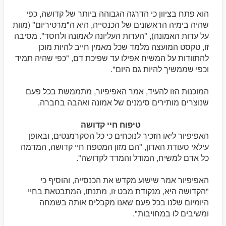
הוא פתח בציוון כי הדרגה הגבוהה ביותר של קדושה, כפי
שהיה בימיה הראשונים של הכנסייה, היא ה"מרטיריום" (מוות
על עדות האמונה), "העדות העליונה לאמונה ולחסד". מסיבה
זו, טקסט המועצה מלמד שכל מאמין חייב להיות מוכן
להתוודות על המשיח אפילו עד שפיכת דם, "כפי שהיה תמיד
וכפי שממשיך להיות גם היום".
המוכנות הזו להעיד, אמר האפיפיור, מתממשת בכל פעם
שנוצרים מותירים סימנים של אמונה ואהבה בחברה.
טיפוח חיי קדושה
האפיפיור ליאו הזכיר לנוכחים כי כל הסקרמנטים, ובאופן
עילאי סעודת האדון, "הם מזון המטפח חיי קדושה, המדמה
כל אדם למשיח, המודל והמדד לקדושה".
האפיפיור אמר שישוע מקדש את הכנסייה, והוסיף כי
"הקדושה היא, מנקודת מבט זו, מתנתו, המתבטאת בחיי
היומיום שלנו בכל פעם שאנו מקבלים אותה בשמחה
ומשיבים לו במחויבות".