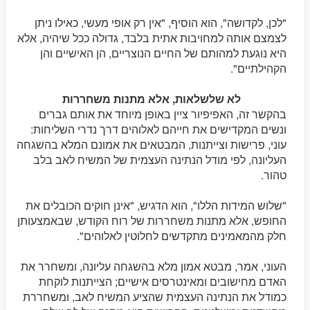
"לכן, לקדושה", הוא הוסיף, "אין רק אופי מעשי, כאילו ניתן
לצמצם אותה למחויבות אתית בלבד, גדולה ככל שיהיה, אלא
היא נוגעת למהותם של החיים הנוצריים, הן האישיים והן
הקהילתיים".
לא שלשלאות, אלא מתנות משחררות
בהקשר זה, האפיפיור ציין באופן מיוחד את אותם גברים
ונשים המקדישים את חייהם לאלוהים דרך נדרי השליחות:
עוני, פרישות וצייתנות, המבטאים את אמונם המלא בהשגחה
העליונה, לפי מודל הנתינה העצמית של המשיח לאב בלב
טהור.
"שלוש המידות הללו", הוא הדגיש, "אינן חוקים הכובלים את
החופש, אלא מתנות משחררות של רוח הקודש, שבאמצעותן
חלק מהמאמינים מתקדשים לחלוטין לאלוהים".
העוני, אמר, מבטא אמון מלא בהשגחה עליונה, ומשחרר את
האדם מחישובים ומאינטרסים אישיים; הצייתנות לוקחת
כמודל את הנתינה העצמית שהציע המשיח לאב, ומשחררת