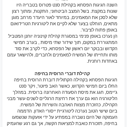
השנה חגיגות הפסחא בקהילת סנט פטרוס בטבריה היו
שונות במקצת. בשל המצב הביטחוני, התקנות, ומתוך רצון
שלא לסכן את המאמינים, במיוחד לאור היעדר מרחב מוגן
מתאים, הוחלט בצער שלא לקיים את ליטורגיות הטרידואום
באופן פתוח לציבור.
הן נערכו באופן פנימי במסגרת קהילת קוינוניה יוחנן המטביל
המתגוררת במקום, תוך שידור שתי מיסות , בערב חמישי
הקדוש ובבוקר יום ראשון של הפסחא, כדי לקרב את סוד
מותו ותחייתו של המשיח למאמינים ולחברים, ולהישאר עמם
באחדות רוחנית.
קהילת דוברי הרוסית בחיפה
חגיגות הפסחא בקהילה הקתולית דוברת הרוסית בחיפה
החלו ביום חמישי הקדוש, כאשר האב פיוטר, ויקר סנט
ג'יימס, חגג את מיסת הסעודה האחרונה ברוסית. במהלך
הליטורגיה הוא גם ערך את רחיצת הרגליים לשנים-עשר מבני
הקהילה, כהזכרת מצוות האהבה והשירות של המשיח.
ביום שישי הטוב נערכה ליטורגיית ייסורי האדון. הדממה
העמוקה של היום נשברה במפתיע על ידי אזעקות שנשמעו
בחיפה, תזכורת כואבת למציאות הקשה, אך גם רגע שהעמיק