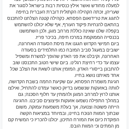
למעלה מחודש ואשר אילץ כנסיות רבות בישראל לסגור את
שעריהן, זכתה הקהילה הקתולית דוברת העברית בחיפה
לחגוג את טרידואום הפסחא. כקהילה קטנה הצלחנו להתכנס
בהתאם להנחיות פיקוד העורף, אף שלא יכולנו להשתמש
בקפלה שלנו שאינה כוללת מרחב מוגן, ולכן השתמשנו
בכנסייה הממוקמת במרכז חיפה, בכיכר פריז.
ביום חמישי הקדוש חגגנו את מיסת הסעודה האחרונה,
ישובים במעגל סביב המזבח כמו התלמידים בסעודה
האחרונה, וקיבלנו את פני האדון שהופך למשרת ומשפיל
עצמו עד כדי רחיצת רגלינו. ביום שישי הטוב התכנסנו שוב
להתבונן בייסורי האדון, המזמין אותנו לשאת את הצלב שכל
אחד מאיתנו נושא בחייו.
חגיגת משמרת הפסחא, עם שקיעת החמה בשבת הקדושה,
לוותה באזעקות שנשמעו בדיוק כאשר עמדנו להתחיל, ואילצו
אותנו לרוץ למרחב המוגן ולהמתין עד חלוף הסכנה; גם
במהלך התפילה נשמעו אזעקות ופיצוצים סביבנו. החגיגה
הייתה פשוטה וצנועה, אך בעלת משמעות עמוקה, משום
שבתוך המוות הנוכח בחיינו, ובמיוחד במציאות הקשה
הפוקדת כיום את המזרח התיכון, יכולנו להכריז כי המשיח קם
מן המתים וכי המוות הובס.