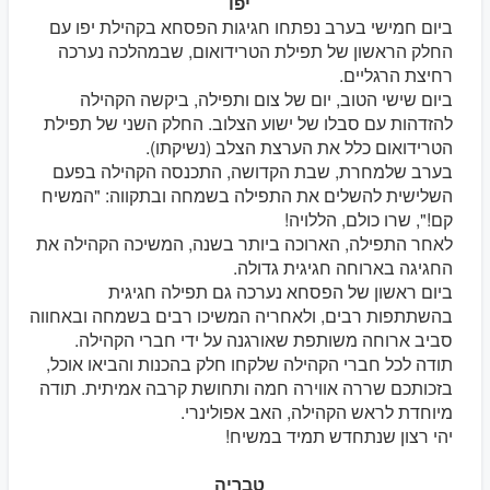
יפו
ביום חמישי בערב נפתחו חגיגות הפסחא בקהילת יפו עם
החלק הראשון של תפילת הטרידואום, שבמהלכה נערכה
רחיצת הרגליים.
ביום שישי הטוב, יום של צום ותפילה, ביקשה הקהילה
להזדהות עם סבלו של ישוע הצלוב. החלק השני של תפילת
הטרידואום כלל את הערצת הצלב (נשיקתו).
בערב שלמחרת, שבת הקדושה, התכנסה הקהילה בפעם
השלישית להשלים את התפילה בשמחה ובתקווה: "המשיח
קם!", שרו כולם, הללויה!
לאחר התפילה, הארוכה ביותר בשנה, המשיכה הקהילה את
החגיגה בארוחה חגיגית גדולה.
ביום ראשון של הפסחא נערכה גם תפילה חגיגית
בהשתתפות רבים, ולאחריה המשיכו רבים בשמחה ובאחווה
סביב ארוחה משותפת שאורגנה על ידי חברי הקהילה.
תודה לכל חברי הקהילה שלקחו חלק בהכנות והביאו אוכל,
בזכותכם שררה אווירה חמה ותחושת קרבה אמיתית. תודה
מיוחדת לראש הקהילה, האב אפולינרי.
יהי רצון שנתחדש תמיד במשיח!
טבריה