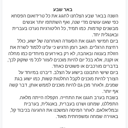
באר שבע
השנה בבאר שבע הצלחנו לחגוג את כל טרידואום הפסחא
כפי שאנו עושים מדי שנה, ואף השתתפו יותר אנשים
מבשנים קודמות. כמו תמיד, כל הליטורגיות נערכו בעברית
ובאנגלית יחד.
ביום חמישי חגגנו את הסעודה האחרונה של ישוע, כולל
רחיצת הרגליים. האב רומן הדגיש כי עלינו ללמוד לשרת את
הזולת בענווה ובאהבה, לא רק באירועים מיוחדים כמו מחלה
או זקנה, אלא בכל יום להיות מוכנים לעזור לכל מי שזקוק לכך,
בדברים מורכבים או פשוטים כאחד.
ביום שישי התבוננו בישוע על הצלב. דיברנו במיוחד על
הצורך להיות מוכנים לקבל החלטות קשות, כמו ישוע בגת
שמנים, ולאחר מכן גם להיות מוכנים לממש אותן, דבר קשה
אף יותר.
בשבת בערב חגגנו את התחייה. הקפלה הייתה מלאה.
התפללנו, שמחנו ושרנו בעברית, באנגלית, בערבית
ובמליאלאם. לאחר המיסה המשכנו את החגיגה בכיבוד קל,
באווירה שמחה ומשפחתית מאוד.