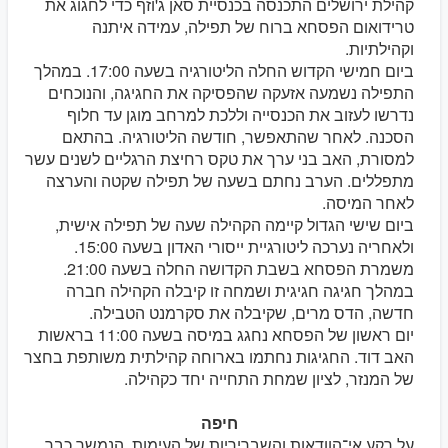
קהילת ירושלים התכנסה בכנסיית סאן ג'וזף כדי לחגוג את
טרידואום הפסחא ברוח של תפילה, עמידה איתנה
וקהילתיות.
ביום חמישי הקדוש החלה הליטורגיה בשעה 17:00. במהלך
התפילה נשמעה אזעקה שהפסיקה את החגיגה, והנוכחים
נדרשו לעזוב את הכנסייה וללכת למרחב מוגן עד חלוף
הסכנה. לאחר שהתאפשר, חודשה הליטורגיה. בהתאם
למסורת, האב בני ערך את טקס רחיצת הרגליים לשנים עשר
מתפללים. הערב נחתם בשעה של תפילה שקטה והערצה
לאחר המיסה.
ביום שישי הגדול קיימה הקהילה שעה של תפילה אישית,
ולאחריה נערכה ליטורגיית ייסורי האדון בשעה 15:00.
משמרת הפסחא בשבת הקדושה החלה בשעה 21:00.
במהלך חגיגה חגיגית ושמחה זו קיבלה הקהילה חברה
חדשה, הדס מרים, שקיבלה את סקרמנט הטבילה.
יום ראשון של הפסחא נחגג במיסה בשעה 11:00 בראשות
האב דוד. החגיגות נחתמו בארוחה קהילתית משותפת בחצר
של המנזר, לציון שמחת התחייה יחד כקהילה.
חיפה
על רקע אי־הוודאות והשבריריות של העימות, הנמשך כבר