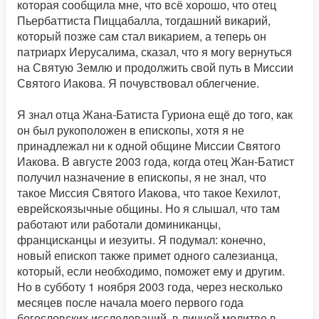
которая сообщила мне, что всё хорошо, что отец
Пьербаттиста Пиццабалла, тогдашний викарий,
который позже сам стал викарием, а теперь он
патриарх Иерусалима, сказал, что я могу вернуться
на Святую Землю и продолжить свой путь в Миссии
Святого Иакова. Я почувствовал облегчение.
Я знал отца Жана-Батиста Гуриона ещё до того, как
он был рукоположен в епископы, хотя я не
принадлежал ни к одной общине Миссии Святого
Иакова. В августе 2003 года, когда отец Жан-Батист
получил назначение в епископы, я не знал, что
такое Миссия Святого Иакова, что такое Кехилот,
еврейскоязычные общины. Но я слышал, что там
работают или работали доминиканцы,
францисканцы и иезуиты. Я подумал: конечно,
новый епископ также примет одного салезианца,
который, если необходимо, поможет ему и другим.
Но в субботу 1 ноября 2003 года, через несколько
месяцев после начала моего первого года
богословских исследований, в личной молитве в