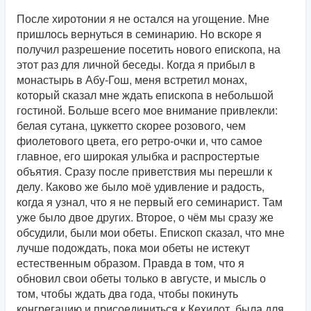
После хиротонии я не остался на угощение. Мне
пришлось вернуться в семинарию. Но вскоре я
получил разрешение посетить нового епископа, на
этот раз для личной беседы. Когда я прибыл в
монастырь в Абу-Гош, меня встретил монах,
который сказал мне ждать епископа в небольшой
гостиной. Больше всего мое внимание привлекли:
белая сутана, цуккетто скорее розового, чем
фиолетового цвета, его ретро-очки и, что самое
главное, его широкая улыбка и распростертые
объятия. Сразу после приветствия мы перешли к
делу. Каково же было моё удивление и радость,
когда я узнал, что я не первый его семинарист. Там
уже было двое других. Второе, о чём мы сразу же
обсудили, были мои обеты. Епископ сказал, что мне
лучше подождать, пока мои обеты не истекут
естественным образом. Правда в том, что я
обновил свои обеты только в августе, и мысль о
том, чтобы ждать два года, чтобы покинуть
конгрегацию и присоединиться к Кехилот, была для