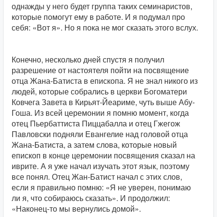
однажды у него будет группа таких семинаристов,
которые помогут ему в работе. И я подумал про
себя: «Вот я». Но я пока не мог сказать этого вслух.
Конечно, несколько дней спустя я получил
разрешение от настоятеля пойти на посвящение
отца Жана-Батиста в епископа. Я не знал никого из
людей, которые собрались в церкви Богоматери
Ковчега Завета в Кирьят-Йеариме, чуть выше Абу-
Гоша. Из всей церемонии я помню момент, когда
отец Пьербаттиста Пиццабалла и отец Гжегож
Павловски подняли Евангелие над головой отца
Жана-Батиста, а затем слова, которые новый
епископ в конце церемонии посвящения сказал на
иврите. А я уже начал изучать этот язык, поэтому
все понял. Отец Жан-Батист начал с этих слов,
если я правильно помню: «Я не уверен, понимаю
ли я, что собираюсь сказать». И продолжил:
«Наконец-то мы вернулись домой».