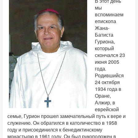
В этот день
мы
вспоминаем
епископа
Жана-
Батиста
Гуриона,
который
скончался 23
июня 2005
года.
Родившийся
24 октября
1934 года в
Оране,
Алжир, в
еврейской
семье, Гурион прошел замечательный путь к вере и
служению. Он обратился в католичество в 1958
году и присоединился к бенедиктинскому
монастырю в 1961 году. Он был рукоположен в